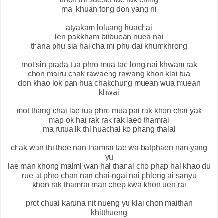
mai khuan tong don yang ni
atyakam loluang huachai
len pakkham bitbuean nuea nai
thana phu sia hai cha mi phu dai khumkhrong
mot sin prada tua phro mua tae long nai khwam rak
chon mairu chak rawaeng rawang khon klai tua
don khao lok pan hua chakchung muean wua muean
khwai
mot thang chai lae tua phro mua pai rak khon chai yak
map ok hai rak rak rak laeo thamrai
ma rutua ik thi huachai ko phang thalai
chak wan thi thoe nan thamrai tae wa batphaen nan yang
yu
lae man khong maimi wan hai thanai cho phap hai khao du
rue at phro chan nan chai-ngai nai phleng ai sanyu
khon rak thamrai man chep kwa khon uen rai
prot chuai karuna nit nueng yu klai chon maithan
khitthueng