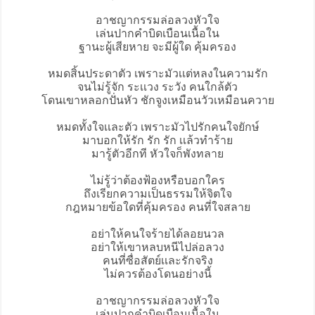
อาชญากรรมล่อลวงหัวใจ
เล่นปากคำบิดเบือนเนื้อใน
ฐานะ
ผู้เสียหาย
จะมีผู้ใด คุ้มครอง
หมดสิ้นประดาตัว เพราะมัวเเต่หลงในความรัก
จนไม่รู้จัก ระเเวง ระวัง คนใกล้ตัว
โดนเขาหลอกปั่นหัว ชักจูงเหมือนวัวเหมือนควาย
หมดทั้งใจเเละตัว เพราะมัวไปรักคนใจยักษ์
มาบอกให้รัก รัก รัก เเล้วทำร้าย
มารู้ตัวอีกที หัวใจก็พังทลาย
ไม่รู้ว่าต้องฟ้องหรือบอกใคร
ถึงเรียกความเป็นธรรมให้จิตใจ
กฎหมายข้อใดที่คุ้มครอง คนที่ใจสลาย
อย่าให้คนใจร้ายได้ลอยนวล
อย่าให้เขาหลบหนีไปล่อลวง
คนที่ซื่อสัตย์เเละรักจริง
ไม่ควรต้องโดนอย่างนี้
อาชญากรรมล่อลวงหัวใจ
เล่นปากคำบิดเบือนเนื้อใน