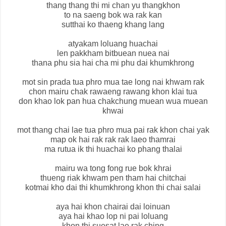
thang thang thi mi chan yu thangkhon
to na saeng bok wa rak kan
sutthai ko thaeng khang lang
atyakam loluang huachai
len pakkham bitbuean nuea nai
thana phu sia hai cha mi phu dai khumkhrong
mot sin prada tua phro mua tae long nai khwam rak
chon mairu chak rawaeng rawang khon klai tua
don khao lok pan hua chakchung muean wua muean
khwai
mot thang chai lae tua phro mua pai rak khon chai yak
map ok hai rak rak rak laeo thamrai
ma rutua ik thi huachai ko phang thalai
mairu wa tong fong rue bok khrai
thueng riak khwam pen tham hai chitchai
kotmai kho dai thi khumkhrong khon thi chai salai
aya hai khon chairai dai loinuan
aya hai khao lop ni pai loluang
khon thi suesat lae rak ching