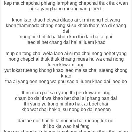
kep ma chepchai phiang lamphang chepchai thuk thuk wan
ai ka yang bahu rueang yang loei ti
khon kao khao het wai dilaeo ai si mi nong het yang
khon thammada chang nong si su khon tham ma di chang
dai
nong ni khot itcha khon kao thi daichai ai pai
laeo si het chang dai hai ai luem khao
mup on tong chai wela laeo ai si ma chai nong hehet yang
nong chepchai thuk thuk khrang muea hu wa chai nong
luem khwam lang
yut fokat rueang khong khao laeo ma saichai rueang khong
khao
tha ai yang oen nong wa phu sao ai luem khao dai laeo bo
thim man pai sa i yang thi pen khwam lang
cham bo dai ti wa khao het chai ai phang pan dai
thi yang yu trong ni phro hak ai boet chai
kho wat chai hak ai su nong bo dai naenon
dai tae noichai thi la noi noichai rueang lek noi
thi bo kla wao hai fang
kep ma chepchai phiang lamphang chepchai thuk thuk wan