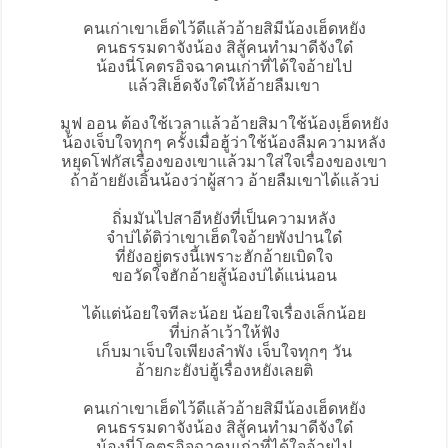
คนเก่าเขาเฮ็ดไว้ดี
แล้วอ้ายสิมีน้องเฮ็ดหยัง
คนธรรมดาจังน้อง สิสู้คนทำมาดีจังใด๋
น้องนี่โคตรอิจฉาคนเก่าที่ได้ใจอ้ายไป
แล้วสิเฮ็ดจังใด๋ให้อ้ายลืมเขา
มูฟ ออน ต้องใช้เวลาแล้วอ้ายสิมาใช้น้องเฺฮ็ดหยัง
น้องเจ็บใจทุกๆ ครั้งเมื่อฮู้ว่าใช้น้องลืมความหลัง
หยุดโฟกัสเรื่องของเขาแล้วมาใส่ใจเรื่องของเขา
ถ้าอ้ายยังเอิ้นน้องว่าผู้สาว อ้ายลืมเขาได้แล้วบ่
ถิ่มมันไปสาอีหยังที่เป็นความหลัง
จำบ่ได้ติว่าเขาเฮ็ดใจอ้ายพังปานใด๋
ที่ยังอยู่ตรงนี้เพราะฮักอ้ายเบิดใจ
ขอวัดใจฮักอ้ายสู้น้องบ่ได้แน่นอน
ได้แต่น้อยใจทีละน้อย น้อยใจเรื่องเล็กน้อย
ที่บ่กล้าเว้าให้ฟัง
เก็บมาเจ็บใจเพียงลำพัง เจ็บใจทุกๆ วัน
อ้ายกะยังบ่ฮู้เรื่องหยังเลยติ
คนเก่าเขาเฮ็ดไว้ดีแล้วอ้ายสิมีน้องเฮ็ดหยัง
คนธรรมดาจังน้อง สิสู้คนทำมาดีจังใด๋
น้องนี่โคตรอิจฉาคนเก่าที่ได้ใจอ้ายไป