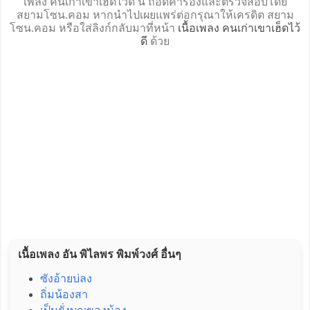
เพลง คนเก่าเขาเฮ็ดไว้ดี นี้ ถอดคำร้องและตรวจสอบโดย
สยามโซน.คอม หากนำไปเผยแพร่ต่อกรุณาให้เครดิต สยาม
โซน.คอม หรือใส่ลิงก์กลับมาที่หน้า
เนื้อเพลง คนเก่าเขาเฮ็ดไว้
ดี
ด้วย
เนื้อเพลง อัน พิไลพร พิมพ์วงศ์ อื่นๆ
ซังอ้ายบ่ลง
ถิ่มน้องสา