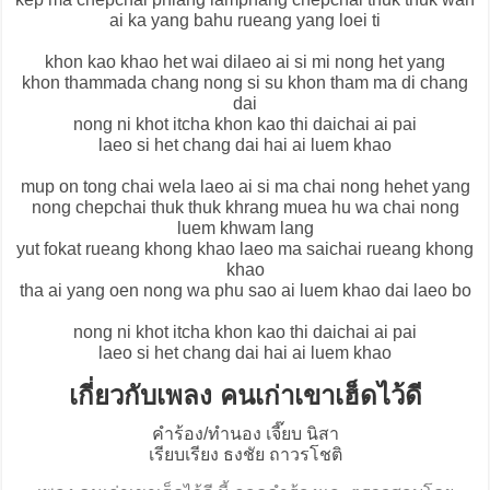
ai ka yang bahu rueang yang loei ti
khon kao khao het wai dilaeo ai si mi nong het yang
khon thammada chang nong si su khon tham ma di chang
dai
nong ni khot itcha khon kao thi daichai ai pai
laeo si het chang dai hai ai luem khao
mup on tong chai wela laeo ai si ma chai nong hehet yang
nong chepchai thuk thuk khrang muea hu wa chai nong
luem khwam lang
yut fokat rueang khong khao laeo ma saichai rueang khong
khao
tha ai yang oen nong wa phu sao ai luem khao dai laeo bo
nong ni khot itcha khon kao thi daichai ai pai
laeo si het chang dai hai ai luem khao
เกี่ยวกับเพลง คนเก่าเขาเฮ็ดไว้ดี
คำร้อง/ทำนอง เจี๊ยบ นิสา
เรียบเรียง ธงชัย ถาวรโชติ