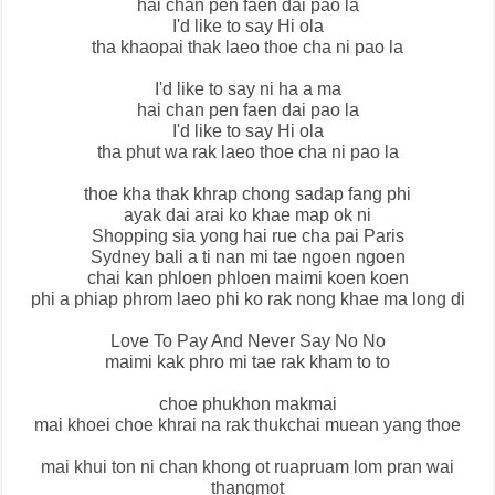
hai chan pen faen dai pao la
I'd like to say Hi ola
tha khaopai thak laeo thoe cha ni pao la
I'd like to say ni ha a ma
hai chan pen faen dai pao la
I'd like to say Hi ola
tha phut wa rak laeo thoe cha ni pao la
thoe kha thak khrap chong sadap fang phi
ayak dai arai ko khae map ok ni
Shopping sia yong hai rue cha pai Paris
Sydney bali a ti nan mi tae ngoen ngoen
chai kan phloen phloen maimi koen koen
phi a phiap phrom laeo phi ko rak nong khae ma long di
Love To Pay And Never Say No No
maimi kak phro mi tae rak kham to to
choe phukhon makmai
mai khoei choe khrai na rak thukchai muean yang thoe
mai khui ton ni chan khong ot ruapruam lom pran wai
thangmot