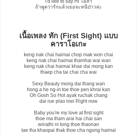
I'd like to say Hi โอลา
ถ้าพูดว่ารักแล้วเธอจะหนีป่าวล่ะ
เนื้อเพลง ทัก (First Sight) แบบ
คาราโอเกะ
keng nak chai haimai chop mak won chai
keng nak chai haimai thamhai wai wan
keng nak chai haimai khae dai mong kan
thaep cha tai chai cha wai
Sexy Beauty mong dai thang wan
hong a he ng-in toe thoe pen khrai kan
Oh Gosh So Hot ayak ruchak chang
dai rue plao loei Right now
Baby you're my love at first sight
thoe ma tham arai hai chai san
winathi ni tong thoe thaonan
tae tha khaopai thak thoe cha ngong haimai