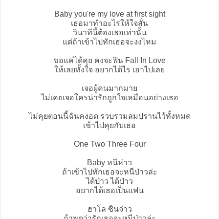
Baby you're my love at first sight
เธอมาทำอะไรให้ใจสั่น
วินาทีนี้ต้องเธอเท่านั้น
แต่ถ้าเข้าไปทักเธอจะงงไหม
ขอแค่ได้คุย คงจะฟิน Fall In Love
ให้เลยทั้งใจ อยากได้ไร เอาไปเลย
เจอผู้คนมากมาย
ไม่เคยเจอใครน่ารักถูกใจเหมือนอย่างเธอ
ไม่คุยตอนนี้ฉันคงอด รวบรวมลมปรานไว้ทั้งหมด
เข้าไปคุยกับเธอ
One Two Three Four
Baby หนีห่าว
ถ้าเข้าไปทักเธอจะหนีป่าวล่ะ
ได้ป่าว ได้ป่าว
อยากได้เธอเป็นแฟน
ฮาโล ซินจ่าว
ถ้าพูดว่ารักเธอจะหนีป่าวล่ะ