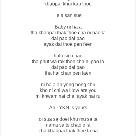
khaopai khui kap thoe
i e a san sue
Baby ni ha a
tha khaopai thak thoe cha ni pao la
dai pao dai pao
ayak dai thoe pen faen
halo sin chao
tha phut wa rak thoe cha ni pao la
dai pao dai pao
tha hai chan pen faen
ni ha a an yong bong chu
kho ni chi wa How are you
mi khwam nai chai ayak hai ru
Ah LYKN is yours
oi sua sa doei khu mu sa ta
nama sa te chao o la
cha khaopai thak thoe la na