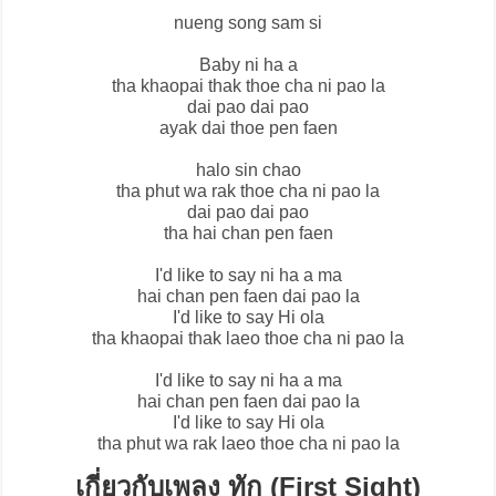
nueng song sam si
Baby ni ha a
tha khaopai thak thoe cha ni pao la
dai pao dai pao
ayak dai thoe pen faen
halo sin chao
tha phut wa rak thoe cha ni pao la
dai pao dai pao
tha hai chan pen faen
I'd like to say ni ha a ma
hai chan pen faen dai pao la
I'd like to say Hi ola
tha khaopai thak laeo thoe cha ni pao la
I'd like to say ni ha a ma
hai chan pen faen dai pao la
I'd like to say Hi ola
tha phut wa rak laeo thoe cha ni pao la
เกี่ยวกับเพลง ทัก (First Sight)