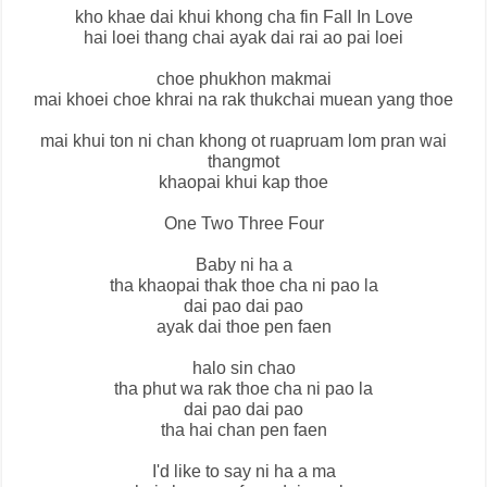
kho khae dai khui khong cha fin Fall In Love
hai loei thang chai ayak dai rai ao pai loei
choe phukhon makmai
mai khoei choe khrai na rak thukchai muean yang thoe
mai khui ton ni chan khong ot ruapruam lom pran wai
thangmot
khaopai khui kap thoe
One Two Three Four
Baby ni ha a
tha khaopai thak thoe cha ni pao la
dai pao dai pao
ayak dai thoe pen faen
halo sin chao
tha phut wa rak thoe cha ni pao la
dai pao dai pao
tha hai chan pen faen
I'd like to say ni ha a ma