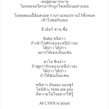
เจอผู้คนมากมาย
ไม่เคยเจอใครน่ารักถูกใจเหมือนอย่างเธอ
ไม่คุยตอนนี้ฉันคงอด รวบรวมลมปรานไว้ทั้งหมด
เข้าไปคุยกับเธอ
อี เอ้อร์ ซาน ซื่อ
Baby หนีห่าว
ถ้าเข้าไปทักเธอจะหนีป่าวล่ะ
ได้ป่าว ได้ป่าว
อยากได้เธอเป็นแฟน
ฮาโล ซินจ่าว
ถ้าพูดว่ารักเธอจะหนีป่าวล่ะ
ได้ป่าว ได้ป่าว
ถ้าให้ฉันเป็นแฟน
หนีห่าว อันยอง บองชูร์
โคนิจิวะ How are you
มีความในใจอยากให้รู้
Ah LYKN is yours