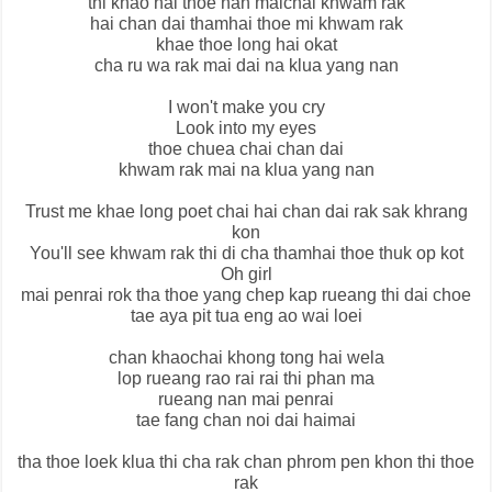
thi khao hai thoe nan maichai khwam rak
hai chan dai thamhai thoe mi khwam rak
khae thoe long hai okat
cha ru wa rak mai dai na klua yang nan
I won't make you cry
Look into my eyes
thoe chuea chai chan dai
khwam rak mai na klua yang nan
Trust me khae long poet chai hai chan dai rak sak khrang
kon
You'll see khwam rak thi di cha thamhai thoe thuk op kot
Oh girl
mai penrai rok tha thoe yang chep kap rueang thi dai choe
tae aya pit tua eng ao wai loei
chan khaochai khong tong hai wela
lop rueang rao rai rai thi phan ma
rueang nan mai penrai
tae fang chan noi dai haimai
tha thoe loek klua thi cha rak chan phrom pen khon thi thoe
rak