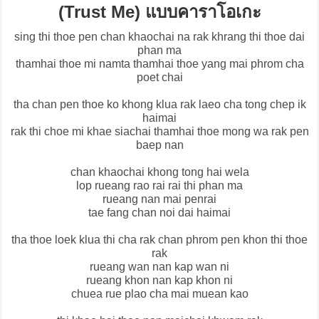
(Trust Me) แบบคาราโอเกะ
sing thi thoe pen chan khaochai na rak khrang thi thoe dai
phan ma
thamhai thoe mi namta thamhai thoe yang mai phrom cha
poet chai
tha chan pen thoe ko khong klua rak laeo cha tong chep ik
haimai
rak thi choe mi khae siachai thamhai thoe mong wa rak pen
baep nan
chan khaochai khong tong hai wela
lop rueang rao rai rai thi phan ma
rueang nan mai penrai
tae fang chan noi dai haimai
tha thoe loek klua thi cha rak chan phrom pen khon thi thoe
rak
rueang wan nan kap wan ni
rueang khon nan kap khon ni
chuea rue plao cha mai muean kao