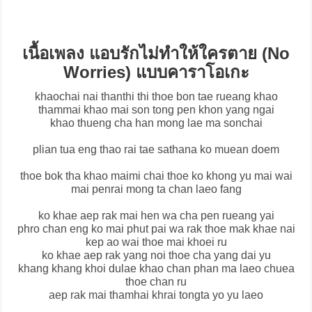
เนื้อเพลง แอบรักไม่ทำให้ใครตาย (No
Worries) แบบคาราโอเกะ
khaochai nai thanthi thi thoe bon tae rueang khao
thammai khao mai son tong pen khon yang ngai
khao thueng cha han mong lae ma sonchai
plian tua eng thao rai tae sathana ko muean doem
thoe bok tha khao maimi chai thoe ko khong yu mai wai
mai penrai mong ta chan laeo fang
ko khae aep rak mai hen wa cha pen rueang yai
phro chan eng ko mai phut pai wa rak thoe mak khae nai
kep ao wai thoe mai khoei ru
ko khae aep rak yang noi thoe cha yang dai yu
khang khang khoi dulae khao chan phan ma laeo chuea
thoe chan ru
aep rak mai thamhai khrai tongta yo yu laeo