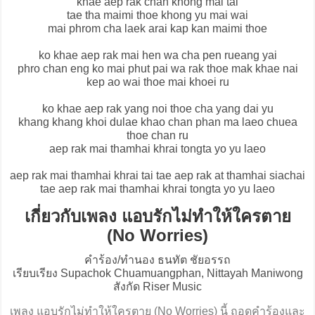
khae aep rak chan khong mai tai
tae tha maimi thoe khong yu mai wai
mai phrom cha laek arai kap kan maimi thoe
ko khae aep rak mai hen wa cha pen rueang yai
phro chan eng ko mai phut pai wa rak thoe mak khae nai
kep ao wai thoe mai khoei ru
ko khae aep rak yang noi thoe cha yang dai yu
khang khang khoi dulae khao chan phan ma laeo chuea
thoe chan ru
aep rak mai thamhai khrai tongta yo yu laeo
aep rak mai thamhai khrai tai tae aep rak at thamhai siachai
tae aep rak mai thamhai khrai tongta yo yu laeo
เกี่ยวกับเพลง แอบรักไม่ทำให้ใครตาย
(No Worries)
คำร้อง/ทำนอง ธนทัต ชัยอรรถ
เรียบเรียง Supachok Chuamuangphan, Nittayah Maniwong
สังกัด Riser Music
เพลง แอบรักไม่ทำให้ใครตาย (No Worries) นี้ ถอดคำร้องและ