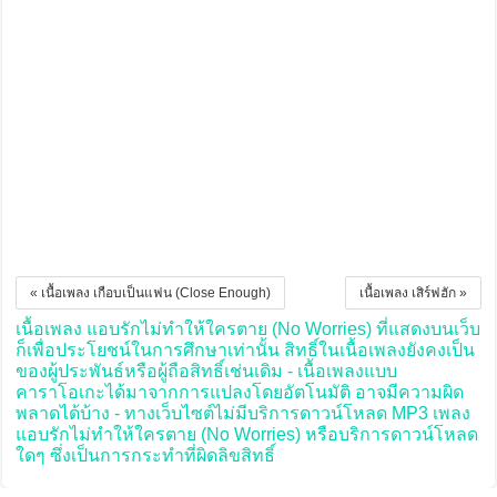
« เนื้อเพลง เกือบเป็นแฟน (Close Enough)
เนื้อเพลง เสิร์ฟฮัก »
เนื้อเพลง แอบรักไม่ทำให้ใครตาย (No Worries) ที่แสดงบนเว็บ
ก็เพื่อประโยชน์ในการศึกษาเท่านั้น สิทธิ์ในเนื้อเพลงยังคงเป็น
ของผู้ประพันธ์หรือผู้ถือสิทธิ์เช่นเดิม - เนื้อเพลงแบบ
คาราโอเกะได้มาจากการแปลงโดยอัตโนมัติ อาจมีความผิด
พลาดได้บ้าง - ทางเว็บไซต์ไม่มีบริการดาวน์โหลด MP3 เพลง
แอบรักไม่ทำให้ใครตาย (No Worries) หรือบริการดาวน์โหลด
ใดๆ ซึ่งเป็นการกระทำที่ผิดลิขสิทธิ์