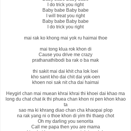
I do trick you right
Baby babe Baby babe
I will treat you right
Baby babe Baby babe
I do trick you right
mai rak ko khong mai yok ru haimai thoe
mai tong klua rok khon di
Cause you drive me crazy
prathanathibodi ba rak o ba mak
thi sakit mai dai khit cha lok loei
kho sanit kho dai chit dai yok-oen
khoen noi sak nit cha dai haimai
Heygirl chan mai muean khrai khrai thi khoei dai khao ma
long du chat chat ik thi phuea chan khon ni pen khon khao
ta
sao ma ki khrang diao chan cha khaopai plop
na rak yang ni o thoe khon di yim thi thaep chot
Oh my darling you senorita
Call me papa then you are mama