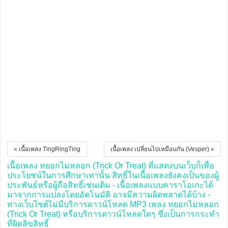
« เนื้อเพลง TingRingTing
เนื้อเพลง เปลี่ยนไปเหมือนกัน (Vesper) »
เนื้อเพลง หยอกไม่หลอก (Trick Or Treat) ที่แสดงบนเว็บก็เพื่อ
ประโยชน์ในการศึกษาเท่านั้น สิทธิ์ในเนื้อเพลงยังคงเป็นของผู้
ประพันธ์หรือผู้ถือสิทธิ์เช่นเดิม - เนื้อเพลงแบบคาราโอเกะได้
มาจากการแปลงโดยอัตโนมัติ อาจมีความผิดพลาดได้บ้าง -
ทางเว็บไซต์ไม่มีบริการดาวน์โหลด MP3 เพลง หยอกไม่หลอก
(Trick Or Treat) หรือบริการดาวน์โหลดใดๆ ซึ่งเป็นการกระทำ
ที่ผิดลิขสิทธิ์