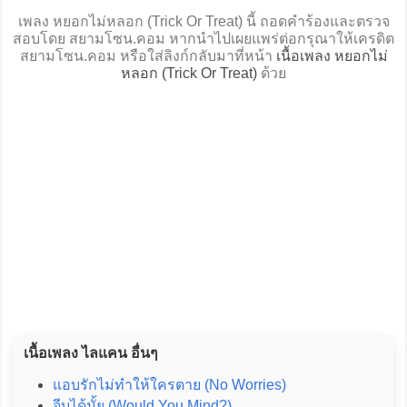
เพลง หยอกไม่หลอก (Trick Or Treat) นี้ ถอดคำร้องและตรวจ
สอบโดย สยามโซน.คอม หากนำไปเผยแพร่ต่อกรุณาให้เครดิต
สยามโซน.คอม หรือใส่ลิงก์กลับมาที่หน้า
เนื้อเพลง หยอกไม่
หลอก (Trick Or Treat)
ด้วย
เนื้อเพลง ไลแคน อื่นๆ
แอบรักไม่ทำให้ใครตาย (No Worries)
จีบได้มั้ย (Would You Mind?)