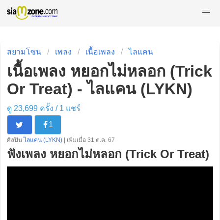
สยามโซน
เพลง
เนื้อเพลง
ไลแคน
เนื้อเพลง หยอกไม่หลอก (Trick
Or Treat) - ไลแคน (LYKN)
ดู 23,699 ครั้ง /
1
แชร์
1
ศิลปิน
ไลแคน (LYKN)
| เพิ่มเมื่อ 31 ต.ค. 67
ฟังเพลง หยอกไม่หลอก (Trick Or Treat)