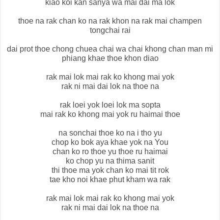
kiao koi kan sanya wa mai dai ma lok
thoe na rak chan ko na rak khon na rak mai champen
tongchai rai
dai prot thoe chong chuea chai wa chai khong chan man mi
phiang khae thoe khon diao
rak mai lok mai rak ko khong mai yok
rak ni mai dai lok na thoe na
rak loei yok loei lok ma sopta
mai rak ko khong mai yok ru haimai thoe
na sonchai thoe ko na i tho yu
chop ko bok aya khae yok na You
chan ko ro thoe yu thoe ru haimai
ko chop yu na thima sanit
thi thoe ma yok chan ko mai tit rok
tae kho noi khae phut kham wa rak
rak mai lok mai rak ko khong mai yok
rak ni mai dai lok na thoe na