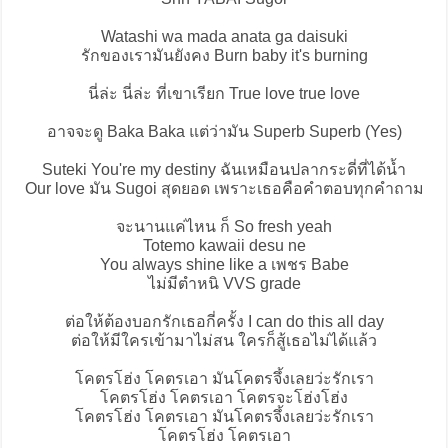
Watashi wa mada anata ga daisuki
รักของเรามันยังคง Burn baby it's burning
นี่ล่ะ นี่ล่ะ ที่เขาเรียก True love true love
อาจจะดู Baka Baka แต่ว่ามัน Superb Superb (Yes)
Suteki You're my destiny ฉันเหมือนปลากระดี่ที่ได้น้ำ
Our love มัน Sugoi สุดยอด เพราะเธอคือคำตอบทุกคำถาม
จะนานแค่ไหน ก็ So fresh yeah
Totemo kawaii desu ne
You always shine like a เพชร Babe
ไม่มีตำหนิ VVS grade
ต่อให้ต้องบอกรักเธอกี่ครั้ง I can do this all day
ต่อให้มีใครเข้ามาไม่สน ใครก็สู้เธอไม่ได้แล้ว
โคตรโฮ่ง โคตรเอา มันโคตรจึ้งเลยว่ะรักเรา
โคตรโฮ่ง โคตรเอา โคตรจะโฮ่งโฮ่ง
โคตรโฮ่ง โคตรเอา มันโคตรจึ้งเลยว่ะรักเรา
โคตรโฮ่ง โคตรเอา