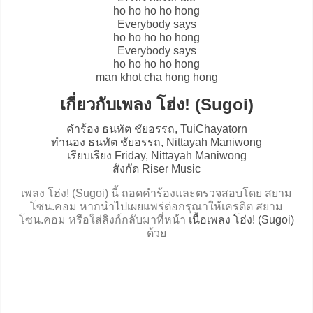
ho ho ho ho hong
Everybody says
ho ho ho ho hong
Everybody says
ho ho ho ho hong
man khot cha hong hong
เกี่ยวกับเพลง โฮ่ง! (Sugoi)
คำร้อง ธนทัต ชัยอรรถ, TuiChayatorn
ทำนอง ธนทัต ชัยอรรถ, Nittayah Maniwong
เรียบเรียง Friday, Nittayah Maniwong
สังกัด Riser Music
เพลง โฮ่ง! (Sugoi) นี้ ถอดคำร้องและตรวจสอบโดย สยาม
โซน.คอม หากนำไปเผยแพร่ต่อกรุณาให้เครดิต สยาม
โซน.คอม หรือใส่ลิงก์กลับมาที่หน้า
เนื้อเพลง โฮ่ง! (Sugoi)
ด้วย