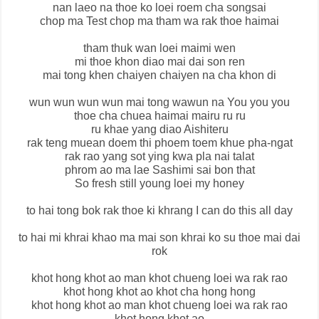
nan laeo na thoe ko loei roem cha songsai
chop ma Test chop ma tham wa rak thoe haimai
tham thuk wan loei maimi wen
mi thoe khon diao mai dai son ren
mai tong khen chaiyen chaiyen na cha khon di
wun wun wun wun mai tong wawun na You you you
thoe cha chuea haimai mairu ru ru
ru khae yang diao Aishiteru
rak teng muean doem thi phoem toem khue pha-ngat
rak rao yang sot ying kwa pla nai talat
phrom ao ma lae Sashimi sai bon that
So fresh still young loei my honey
to hai tong bok rak thoe ki khrang I can do this all day
to hai mi khrai khao ma mai son khrai ko su thoe mai dai
rok
khot hong khot ao man khot chueng loei wa rak rao
khot hong khot ao khot cha hong hong
khot hong khot ao man khot chueng loei wa rak rao
khot hong khot ao