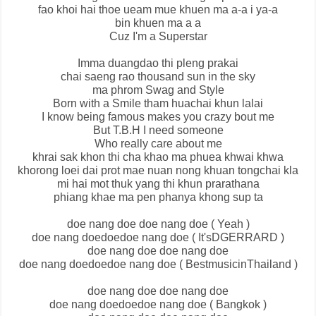
fao khoi hai thoe ueam mue khuen ma a-a i ya-a
bin khuen ma a a
Cuz I'm a Superstar
Imma duangdao thi pleng prakai
chai saeng rao thousand sun in the sky
ma phrom Swag and Style
Born with a Smile tham huachai khun lalai
I know being famous makes you crazy bout me
But T.B.H I need someone
Who really care about me
khrai sak khon thi cha khao ma phuea khwai khwa
khorong loei dai prot mae nuan nong khuan tongchai kla
mi hai mot thuk yang thi khun prarathana
phiang khae ma pen phanya khong sup ta
doe nang doe doe nang doe ( Yeah )
doe nang doedoedoe nang doe ( It'sDGERRARD )
doe nang doe doe nang doe
doe nang doedoedoe nang doe ( BestmusicinThailand )
doe nang doe doe nang doe
doe nang doedoedoe nang doe ( Bangkok )