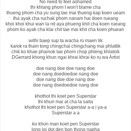
No need to feel ashamed
thi khlang phom I won't blame cha
thueng phom cha yu sung tae mai thueng kap koen ueam
tha ayak cha ruchak phom nanam hai doen rueang
khoi khoi khui wan la nit aya phueng khit cha koen rueang
phom ko ayak cha klai chit tae mai khit cha koen phuean
withi baep sup ta wacha ro maen tik
karok ra tham tong chingchai chingchang mai phlattik
chik ko khae phainok tae phom chop phleng khlatsik
DGerrard khong khun ngai khrai khrai ko ru wa Artist
doe nang doe doe nang doe
doe nang doedoedoe nang doe
doe nang doe doe nang doe
doe nang doedoedoe nang doe
khothot thi koet pen Superstar
thi khun mai at cha la saita
khothot thi koet pen Superstar a-a i ya-a
Superstar a a
ko khon man koet pen Superstar
long loi dot den bon thong napha