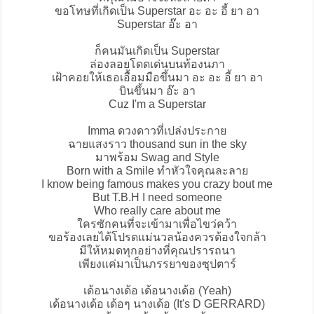
ขอโทษที่เกิดเป็น Superstar อะ อะ อี้ ยา อา
Superstar อ๊ะ อา
ก็คนมันเกิดเป็น Superstar
ล่องลอยโดดเด่นบนท้องนภา
เฝ้าคอยให้เธอเอื้อมมือขึ้นมา อะ อะ อี้ ยา อา
บินขึ้นมา อ๊ะ อา
Cuz I'm a Superstar
Imma ดวงดาวที่เปล่งประกาย
ฉายแสงราว thousand sun in the sky
มาพร้อม Swag and Style
Born with a Smile ทำหัวใจคุณละลาย
I know being famous makes you crazy bout me
But T.B.H I need someone
Who really care about me
ใครซักคนที่จะเข้ามาเพื่อไขว่คว้า
ขอร้องเลยได้โปรดแม่นวลน้องควรต้องใจกล้า
มีให้หมดทุกอย่างที่คุณปรารถนา
เพียงแค่มาเป็นภรรยาของซุปตาร์
เด้อนางเด้อ เด้อนางเด้อ (Yeah)
เด้อนางเด้อ เด้อๆ นางเด้อ (It's D GERRARD)