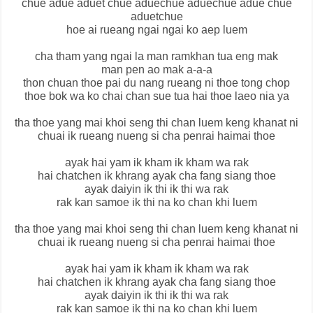
chue adue aduet chue aduechue aduechue adue chue
aduetchue
hoe ai rueang ngai ngai ko aep luem
cha tham yang ngai la man ramkhan tua eng mak
man pen ao mak a-a-a
thon chuan thoe pai du nang rueang ni thoe tong chop
thoe bok wa ko chai chan sue tua hai thoe laeo nia ya
tha thoe yang mai khoi seng thi chan luem keng khanat ni
chuai ik rueang nueng si cha penrai haimai thoe
ayak hai yam ik kham ik kham wa rak
hai chatchen ik khrang ayak cha fang siang thoe
ayak daiyin ik thi ik thi wa rak
rak kan samoe ik thi na ko chan khi luem
tha thoe yang mai khoi seng thi chan luem keng khanat ni
chuai ik rueang nueng si cha penrai haimai thoe
ayak hai yam ik kham ik kham wa rak
hai chatchen ik khrang ayak cha fang siang thoe
ayak daiyin ik thi ik thi wa rak
rak kan samoe ik thi na ko chan khi luem