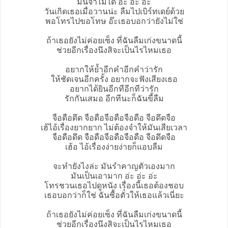
มันจำไม่ได้ อ่ะ อ่ะ อ่ะ
วันเกิดเธอเมื่อวานน่ะ ลืมไปเบิร์ทเดย์ด้วย
พอโทรไปขอโทษ อ๊ะเธอบอกว่ายังไม่ใช่
ถ้าเธอยังไม่ค่อยเซ็ง ที่ฉันลืมเก่งขนาดนี้
ช่วยอีกเรื่องนึงสิจะเป็นไรไหมเธอ
อยากให้ย้ำอีกคำอีกคำว่ารัก
ให้ชัดเจนอีกครั้ง อยากจะฟังเสียงเธอ
อยากได้ยินอีกทีอีกทีว่ารัก
รักกันเสมอ อีกทีนะก็ฉันขี้ลืม
จือดือดึด จือดือจือดือจือดือ จือดึดจือ
เฮ้ไอ้เรื่องยากยาก ไม่ต้องจำให้มันเสียเวลา
จือดือดึด จือดือจือดือจือดือ จือดึดจือ
เฮ้อ ไอ้เรื่องง่ายง่ายก็แอบลืม
จะทำยังไงล่ะ มันรำคาญตัวเองมาก
มันเป็นเอามาก อ่ะ อ่ะ อ่ะ
โทรชวนเธอไปดูหนัง เรื่องนี้เธอต้องชอบ
เธอบอกว่าก็ใช่ ฉันซื้อตั๋วให้เธอแล้วเนี่ยะ
ถ้าเธอยังไม่ค่อยเซ็ง ที่ฉันลืมเก่งขนาดนี้
ช่วยอีกเรื่องนึงสิจะเป็นไรไหมเธอ