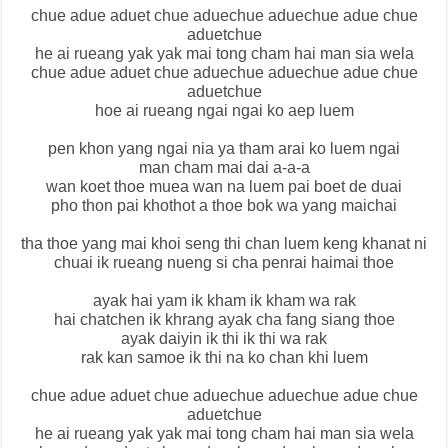
chue adue aduet chue aduechue aduechue adue chue
aduetchue
he ai rueang yak yak mai tong cham hai man sia wela
chue adue aduet chue aduechue aduechue adue chue
aduetchue
hoe ai rueang ngai ngai ko aep luem
pen khon yang ngai nia ya tham arai ko luem ngai
man cham mai dai a-a-a
wan koet thoe muea wan na luem pai boet de duai
pho thon pai khothot a thoe bok wa yang maichai
tha thoe yang mai khoi seng thi chan luem keng khanat ni
chuai ik rueang nueng si cha penrai haimai thoe
ayak hai yam ik kham ik kham wa rak
hai chatchen ik khrang ayak cha fang siang thoe
ayak daiyin ik thi ik thi wa rak
rak kan samoe ik thi na ko chan khi luem
chue adue aduet chue aduechue aduechue adue chue
aduetchue
he ai rueang yak yak mai tong cham hai man sia wela