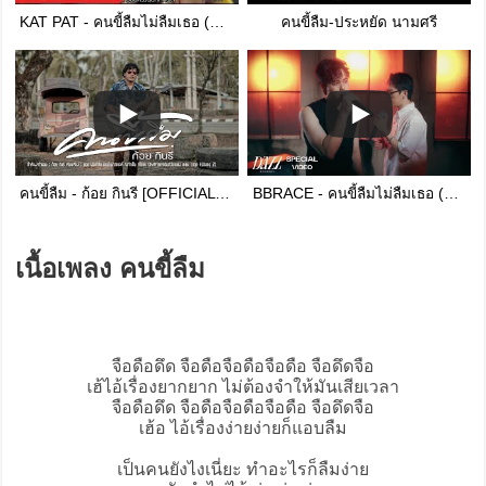
KAT PAT - คนขี้ลืมไม่ลืมเธอ (Forgetful) [MV]
คนขี้ลืม-ประหยัด นามศรี
คนขี้ลืม - ก้อย กินรี [OFFICIAL MV]
BBRACE - คนขี้ลืมไม่ลืมเธอ (Forgetful) (Original by KAT PAT) | Special Video
เนื้อเพลง คนขี้ลืม
จือดือดึด จือดือจือดือจือดือ จือดึดจือ
เฮ้ไอ้เรื่องยากยาก ไม่ต้องจำให้มันเสียเวลา
จือดือดึด จือดือจือดือจือดือ จือดึดจือ
เฮ้อ ไอ้เรื่องง่ายง่ายก็แอบลืม
เป็นคนยังไงเนี่ยะ ทำอะไรก็ลืมง่าย