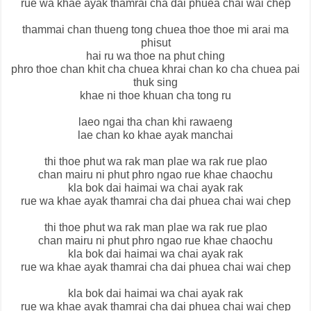
rue wa khae ayak thamrai cha dai phuea chai wai chep
thammai chan thueng tong chuea thoe thoe mi arai ma
phisut
hai ru wa thoe na phut ching
phro thoe chan khit cha chuea khrai chan ko cha chuea pai
thuk sing
khae ni thoe khuan cha tong ru
laeo ngai tha chan khi rawaeng
lae chan ko khae ayak manchai
thi thoe phut wa rak man plae wa rak rue plao
chan mairu ni phut phro ngao rue khae chaochu
kla bok dai haimai wa chai ayak rak
rue wa khae ayak thamrai cha dai phuea chai wai chep
thi thoe phut wa rak man plae wa rak rue plao
chan mairu ni phut phro ngao rue khae chaochu
kla bok dai haimai wa chai ayak rak
rue wa khae ayak thamrai cha dai phuea chai wai chep
kla bok dai haimai wa chai ayak rak
rue wa khae ayak thamrai cha dai phuea chai wai chep