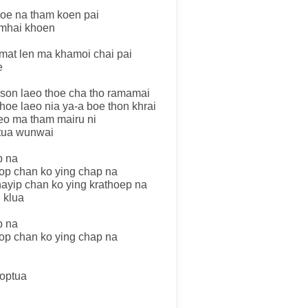
thoe na tham koen pai
amhai khoen
mat len ma khamoi chai pai
e
 son laeo thoe cha tho ramamai
thoe laeo nia ya-a boe thon khrai
eo ma tham mairu ni
tua wunwai
p na
yop chan ko ying chap na
hayip chan ko ying krathoep na
 klua
p na
yop chan ko ying chap na
moptua