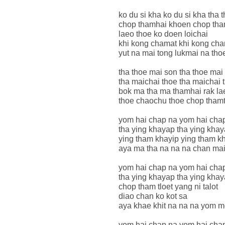
ko du si kha ko du si kha tha
chop thamhai khoen chop th
laeo thoe ko doen loichai
khi kong chamat khi kong cha
yut na mai tong lukmai na tho
tha thoe mai son tha thoe mai
tha maichai thoe tha maichai 
bok ma tha ma thamhai rak la
thoe chaochu thoe chop tham
yom hai chap na yom hai cha
tha ying khayap tha ying kha
ying tham khayip ying tham k
aya ma tha na na na chan mai
yom hai chap na yom hai cha
tha ying khayap tha ying kha
chop tham tloet yang ni talot
diao chan ko kot sa
aya khae khit na na na yom 
yom hai chap na yom hai cha