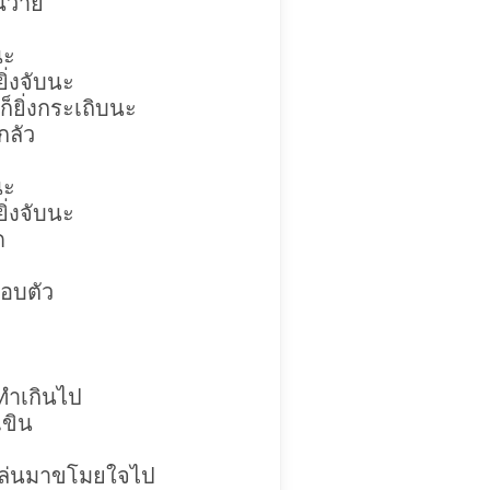
่นวาย
นะ
ยิ่งจับนะ
ก็ยิ่งกระเถิบนะ
กลัว
นะ
ยิ่งจับนะ
ด
อบตัว
ะทำเกินไป
ขิน
 เล่นมาขโมยใจไป