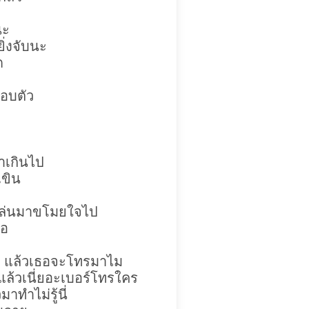
นะ
ยิ่งจับนะ
ด
อบตัว
ทำเกินไป
ขิน
 เล่นมาขโมยใจไป
ธอ
สน แล้วเธอจะโทรมาไม
 แล้วเนี่ยอะเบอร์โทรใคร
าทำไม่รู้นี่