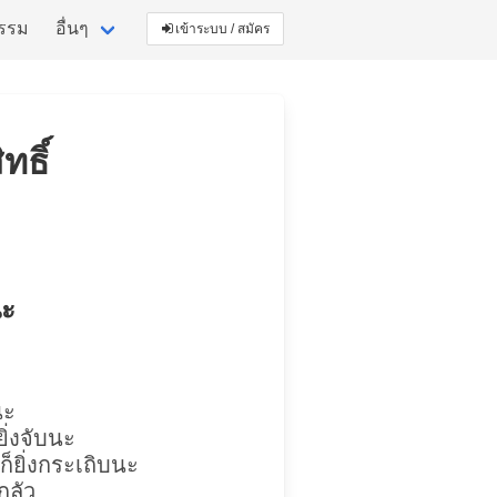
กรรม
อื่นๆ
เข้าระบบ / สมัคร
ทธิ์
นะ
นะ
ยิ่งจับนะ
ก็ยิ่งกระเถิบนะ
กลัว