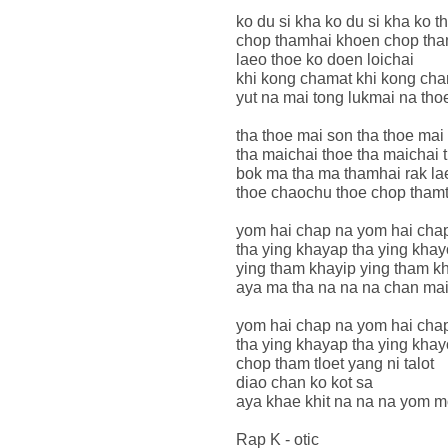
ko du si kha ko du si kha ko 
chop thamhai khoen chop th
laeo thoe ko doen loichai
khi kong chamat khi kong cha
yut na mai tong lukmai na tho
tha thoe mai son tha thoe mai
tha maichai thoe tha maichai 
bok ma tha ma thamhai rak la
thoe chaochu thoe chop tham
yom hai chap na yom hai cha
tha ying khayap tha ying kha
ying tham khayip ying tham k
aya ma tha na na na chan mai
yom hai chap na yom hai cha
tha ying khayap tha ying kha
chop tham tloet yang ni talot
diao chan ko kot sa
aya khae khit na na na yom 
Rap K - otic