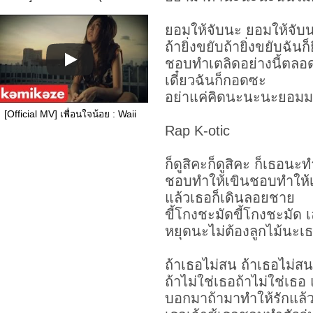
ยอมให้จับนะ ยอมให้จับ
ถ้ายิ่งขยับถ้ายิ่งขยับฉันก็
ชอบทำเตลิดอย่างนี้ตลอ
เดี๋ยวฉันก็กอดซะ
อย่าแค่คิดนะนะนะยอมม
[Official MV] เพื่อนใจน้อย : Waii
Rap K-otic
ก็ดูสิคะก็ดูสิคะ ก็เธอนะ
ชอบทำให้เขินชอบทำให้เ
แล้วเธอก็เดินลอยชาย
ขี้โกงชะมัดขี้โกงชะมัด
หยุดนะไม่ต้องลูกไม้นะเ
ถ้าเธอไม่สน ถ้าเธอไม่
ถ้าไม่ใช่เธอถ้าไม่ใช่เธอ
บอกมาถ้ามาทำให้รักแล้วม