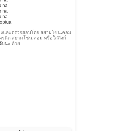
p na
p na
p na
moptua
ำร้องและตรวจสอบโดย สยามโซน.คอม
รดิต สยามโซน.คอม หรือใส่ลิงก์
จับนะ
ด้วย