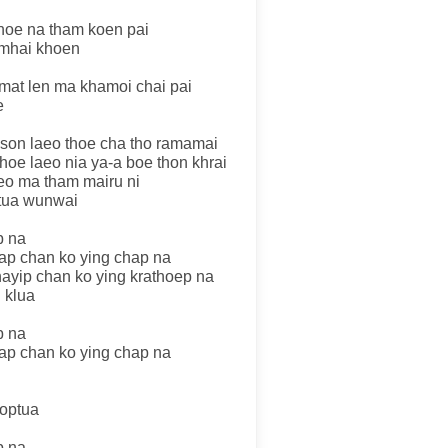
 thoe na tham koen pai
amhai khoen
mat len ma khamoi chai pai
e
 son laeo thoe cha tho ramamai
thoe laeo nia ya-a boe thon khrai
eo ma tham mairu ni
tua wunwai
p na
yap chan ko ying chap na
hayip chan ko ying krathoep na
 klua
p na
yap chan ko ying chap na
moptua
p na