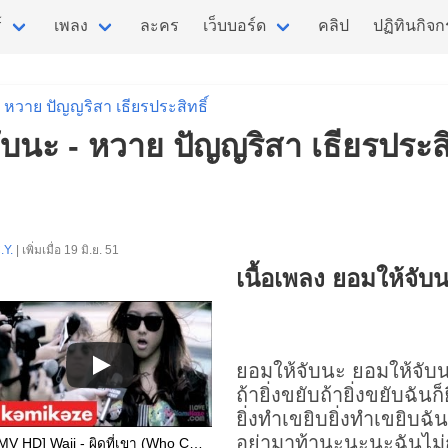
์
เพลง
ละคร
เว็บบอร์ด
คลิป
ปฏิทินกิจ
หวาย ปัญญริสา เธียรประสิทธิ์
ับนะ - หวาย ปัญญริสา เธียรประสิ
.Y.
| เพิ่มเมื่อ 19 มิ.ย. 51
เนื้อเพลง ยอมให้จับ
ยอมให้จับนะ
ยอมให้จับ
ถ้ายิ่งขยับถ้ายิ่งขยับฉันก็
ยิ่งทำเขยิบยิ่งทำเขยิบฉัน
อย่ามาท้านะนะนะฉันไม่
[MV HD] Waii - ผิดที่เขา (Who Cares)