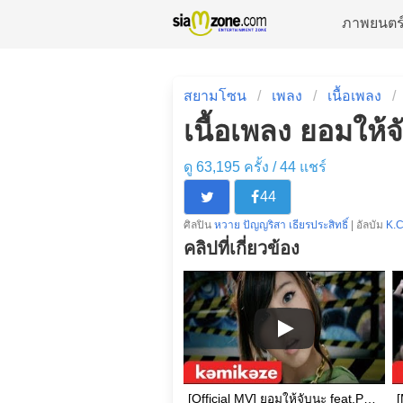
ภาพยนตร
สยามโซน
เพลง
เนื้อเพลง
เนื้อเพลง ยอมให้จ
ดู 63,195 ครั้ง /
44
แชร์
44
ศิลปิน
หวาย ปัญญริสา เธียรประสิทธิ์
| อัลบัม
K.C
คลิปที่เกี่ยวข้อง
[Official MV] ยอมให้จับนะ feat.Poppy K-OTIC : Waii