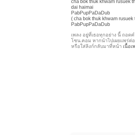
cha bok thuk khwam rusuek th
dai haimai
PabPupPaDaDub
( cha bok thuk khwam rusuek t
PabPupPaDaDub
เพลง อยู่ที่เธอทุกอย่าง นี้ 
โซน.คอม หากนำไปเผยแพร่ต่อ
หรือใส่ลิงก์กลับมาที่หน้า
เนื้อเ