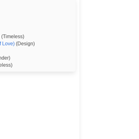
(Timeless)
f Love)
(Design)
nder)
eless)