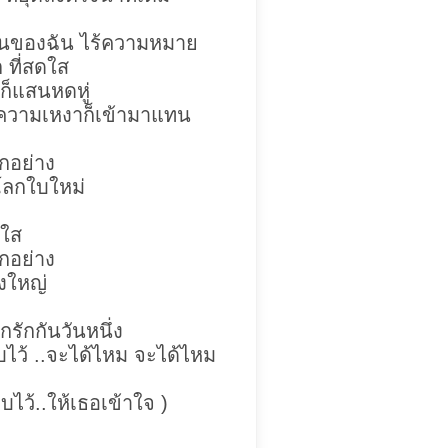
ันของฉัน ไร้ความหมาย
 ที่สดใส
ธอก็แสนหดหู่
า ความเหงาก็เข้ามาแทน
ทุกอย่าง
นโลกใบใหม่
ดใส
ุกอย่าง
่งใหญ่
รักกันวันหนึ่ง
็บไว้ ..จะได้ไหม จะได้ไหม
็บไว้..ให้เธอเข้าใจ )