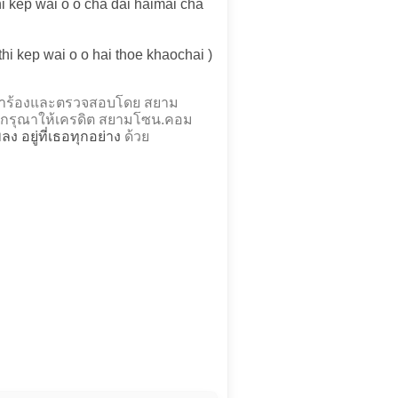
i kep wai o o cha dai haimai cha
hi kep wai o o hai thoe khaochai )
ถอดคำร้องและตรวจสอบโดย สยาม
กรุณาให้เครดิต สยามโซน.คอม
พลง อยู่ที่เธอทุกอย่าง
ด้วย