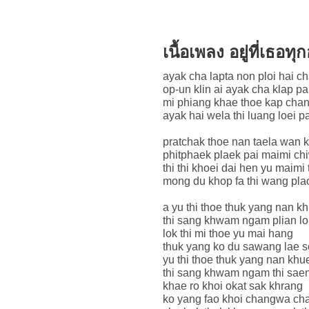
เนื้อเพลง อยู่ที่เธอ
ayak cha lapta non ploi hai ch
op-un klin ai ayak cha klap p
mi phiang khae thoe kap chan
ayak hai wela thi luang loei p
pratchak thoe nan taela wan
phitphaek plaek pai maimi chiw
thi thi khoei dai hen yu maimi
mong du khop fa thi wang pl
a yu thi thoe thuk yang nan k
thi sang khwam ngam plian lo
lok thi mi thoe yu mai hang
thuk yang ko du sawang lae s
yu thi thoe thuk yang nan khu
thi sang khwam ngam thi saen
khae ro khoi okat sak khrang
ko yang fao khoi changwa ch