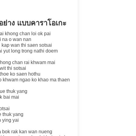
ทุกอย่าง แบบคาราโอเกะ
ai khong chan loi ok pai
ai na o wan nan
 kap wan thi saen sotsai
ai yut long trong nathi doem
 khong chan rai khwam mai
it thi sotsai
 thoe ko saen hothu
ao khwam ngao ko khao ma thaen
hue thuk yang
k bai mai
otsai
e thuk yang
 ying yai
a bok rak kan wan nueng