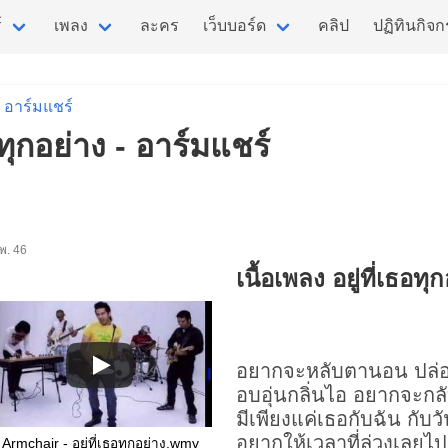
์
เพลง
ละคร
เว็บบอร์ด
คลิป
ปฏิทินกิจ
อาร์มแชร์
ธอทุกอย่าง - อาร์มแชร์
ก.พ. 46
เนื้อเพลง อยู่ที่เธอทุ
อยากจะหลับตานอน ปล่
อบอุ่นกลิ่นไอ อยากจะกลั
มีเพียงแค่เธอกับฉัน กับ
อยากให้เวลาที่ล่วงเลยไ
Armchair - อยู่ที่เธอทุกอย่าง.wmv