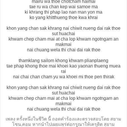
mairu wa thoe chotcham haimai
tae ru wa chan kep wai samoe ma
ki khrang thi phap lao nan man yon ma
ko yang khitthueng thoe kwa khrai
khon yang chan sak khrang nai chiwit nueng dai rak thoe
sut huachai
khwam chep cham mai at cha lop khwam ngotngam an
makmai
nai chuang wela thi chai dai rak thoe
thamklang sailom khong khwam plianplaeng
tae phap khong thoe mai khoei kao yaonan thueng muea
rai
nai chai chan cham yu wa khoei mi thoe pen thirak
khon yang chan sak khrang nai chiwit nueng dai rak thoe
sut huachai
khwam chep cham mai at cha lop khwam ngotngam an
makmai
nai chuang wela thi chai dai rak thoe
เพลง ครั้งหนึ่งในชีวิต นี้ ถอดคำร้องและตรวจสอบโดย สยาม
โซน.คอม หากนำไปเผยแพร่ต่อกรุณาให้เครดิต สยาม