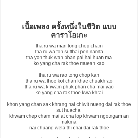
เนื้อเพลง ครั้งหนึ่งในชีวิต แบบ
คาราโอเกะ
tha ru wa man tong chep cham
tha ru wa ton sutthai pen namta
tha yon thuk wan phan pai hai huan ma
ko yang cha rak thoe muean kao
tha ru wa rao tong chop kan
tha ru wa thoe kot chan khae chuakhrao
tha ru wa khwam phuk phan cha mai yao
ko yang cha rak thoe kwa khrai
khon yang chan sak khrang nai chiwit nueng dai rak thoe
sut huachai
khwam chep cham mai at cha lop khwam ngotngam an
makmai
nai chuang wela thi chai dai rak thoe