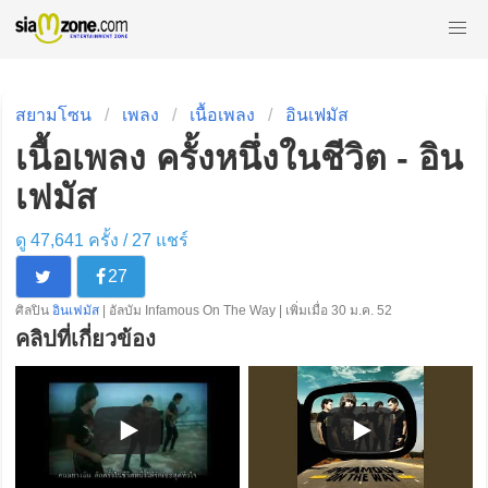
สยามโซน
เพลง
เนื้อเพลง
อินเฟมัส
เนื้อเพลง ครั้งหนึ่งในชีวิต - อิน
เฟมัส
ดู 47,641 ครั้ง /
27
แชร์
27
ศิลปิน
อินเฟมัส
| อัลบัม Infamous On The Way | เพิ่มเมื่อ 30 ม.ค. 52
คลิปที่เกี่ยวข้อง