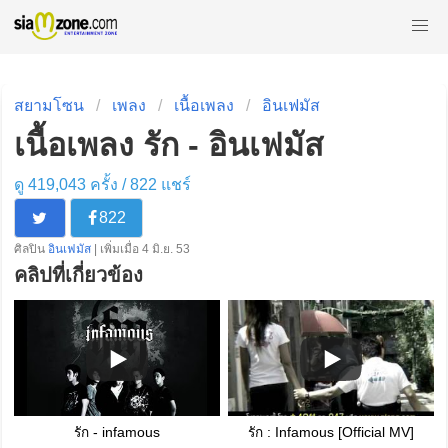
สยามโซน
เพลง
เนื้อเพลง
อินเฟมัส
เนื้อเพลง รัก - อินเฟมัส
ดู 419,043 ครั้ง /
822
แชร์
822
ศิลปิน
อินเฟมัส
| เพิ่มเมื่อ 4 มิ.ย. 53
คลิปที่เกี่ยวข้อง
รัก - infamous
รัก : Infamous [Official MV]