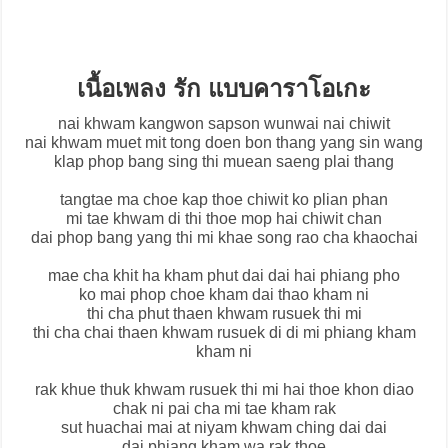
เนื้อเพลง รัก แบบคาราโอเกะ
nai khwam kangwon sapson wunwai nai chiwit
nai khwam muet mit tong doen bon thang yang sin wang
klap phop bang sing thi muean saeng plai thang
tangtae ma choe kap thoe chiwit ko plian phan
mi tae khwam di thi thoe mop hai chiwit chan
dai phop bang yang thi mi khae song rao cha khaochai
mae cha khit ha kham phut dai dai hai phiang pho
ko mai phop choe kham dai thao kham ni
thi cha phut thaen khwam rusuek thi mi
thi cha chai thaen khwam rusuek di di mi phiang kham
kham ni
rak khue thuk khwam rusuek thi mi hai thoe khon diao
chak ni pai cha mi tae kham rak
sut huachai mai at niyam khwam ching dai dai
dai phiang kham wa rak thoe