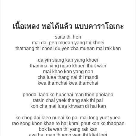
เนื้อเพลง พอได้แล้ว แบบคาราโอเกะ
saita thi hen
mai dai pen muean yang thi khoei
thathang thi choei du yen cha muean mai rak kan
daiyin siang kan yang khoei
thammai ying ngao khuen thuk wan
mai khao kan yang nan
cha luea thang nai thi mandi
kwa thamchai kwa thamchai
phodai laeo ko huachai man thon pholaeo
tatsin chai yaek thang sak thi pai
kon cha mai luea khwam di hai kan
ko chop dai laeo nueai ko pai mai tong yuet yuea
rao song khon khae ro hai khrai phut kon ko thaonan
bok la wan thi yang rak kan
aya hai man thueng wan thi kliat loei