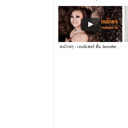
คนไกลๆ - เจนนิเฟอร์ คิ้ม Jennifer Kim [SUB_KARAOKE][FS][เนื้อเพลง]