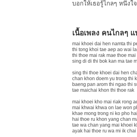
บอกให้เธอรู้ไกลๆ หนึ่งใจ
เนื้อเพลง คนไกลๆ 
mai khoei dai hen namta thi 
thi tong khoi tae aep ao wai 
thi thoe mai rak mae thoe mai 
sing di di thi bok kan ma tae m
sing thi thoe khoei dai hen c
chan khon doem yu trong thi 
baeng pan arom thi ngao thi
tae maichai khon thi thoe rak
mai khoei kho mai riak rong a
mai khwai khwa on lae won p
khae mong trong ni ko pho hai
hai thoe ru khon yang chan m
tae wa chan yang mai khoei kh
ayak hai thoe ru wa mi ik chai 