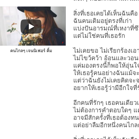
สิ่งที่เธอเคยได้เห็นฉันคือ
ฉันคนเดิมอยู่ตรงที่เก่า
แบ่งปันอารมณ์ที่เหงาที่ซ
แต่ไม่ใช่คนที่เธอรัก
ไม่เคยขอ ไม่เรียกร้องเอา
คนไกลๆ เจนนิเฟอร์ คิ้ม
ไม่ไขว้คว้า อ้อนและวอนเพ
แค่มองตรงนี้ก็พอให้อุ่นใ
ให้เธอรู้คนอย่างฉันแม้จะ
แต่ว่าฉันยังไม่เคยคิดจ
อยากให้เธอรู้ว่ามีอีกใจที่
อีกคนที่รักๆ เธอคนเดียว
ไม่ต้องการคำตอบใดๆ แค
อาจมีสักครั้งที่เธอต้องท
แต่อย่าลืมอีกหนึ่งคนไก