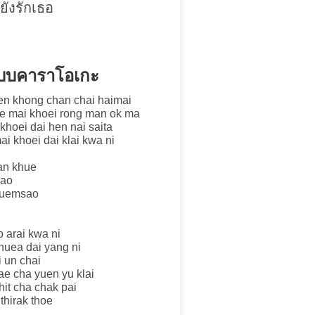
ยังรักเธอ
แบบคาราโอเกะ
pen khong chan chai haimai
lae mai khoei rong man ok ma
khoei dai hen nai saita
ai khoei dai klai kwa ni
han khue
kao
 suemsao
o arai kwa ni
huea dai yang ni
 un chai
ae cha yuen yu klai
it cha chak pai
thirak thoe