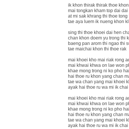
ik khon thirak thirak thoe kho
mai tongkan kham top dai dai
at mi sak khrang thi thoe ton
tae aya luem ik nueng khon kla
sing thi thoe khoei dai hen c
chan khon doem yu trong thi 
baeng pan arom thi ngao thi
tae maichai khon thi thoe rak
mai khoei kho mai riak rong a
mai khwai khwa on lae won p
khae mong trong ni ko pho hai
hai thoe ru khon yang chan m
tae wa chan yang mai khoei kh
ayak hai thoe ru wa mi ik chai 
mai khoei kho mai riak rong a
mai khwai khwa on lae won p
khae mong trong ni ko pho hai
hai thoe ru khon yang chan m
tae wa chan yang mai khoei kh
ayak hai thoe ru wa mi ik chai 