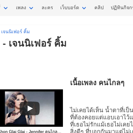
์
เพลง
ละคร
เว็บบอร์ด
คลิป
ปฏิทินกิจ
เจนนิเฟอร์ คิ้ม
- เจนนิเฟอร์ คิ้ม
เนื้อเพลง คนไกลๆ
ไม่เคยได้เห็น น้ำตาที่เ
ที่ต้องคอยแต่แอบเอาไว้
ที่เธอไม่รักแม้เธอไม่เค
สิ่งดีๆ ที่บอกกันมาแต่ไม่เ
Khon Glai Glai - Jennifer คนไกลๆ เจนนิเฟอร์ คิ้ม (Eng Sub)