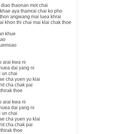
n diao thaonan mot chai
 khae aya thamrai chai ko pho
g thon angwang mai luea khrai
i khon thi chai mai klai chak thoe
han khue
kao
 suemsao
o arai kwa ni
huea dai yang ni
 un chai
ae cha yuen yu klai
it cha chak pai
thirak thoe
o arai kwa ni
huea dai yang ni
 un chai
ae cha yuen yu klai
it cha chak pai
thirak thoe