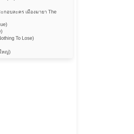
ระกอบละคร เมืองมายา The
ue)
e)
othing To Lose)
ใหญ่)