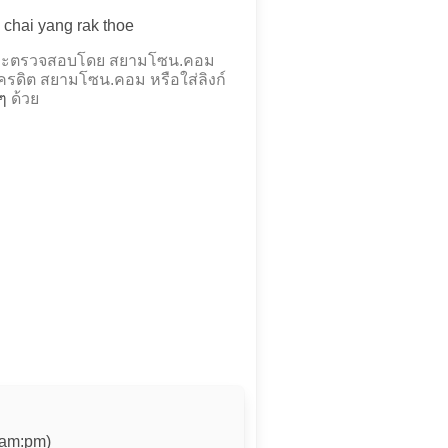
g chai yang rak thoe
งและตรวจสอบโดย สยามโซน.คอม
รดิต สยามโซน.คอม หรือใส่ลิงก์
ๆ
ด้วย
 am:pm)