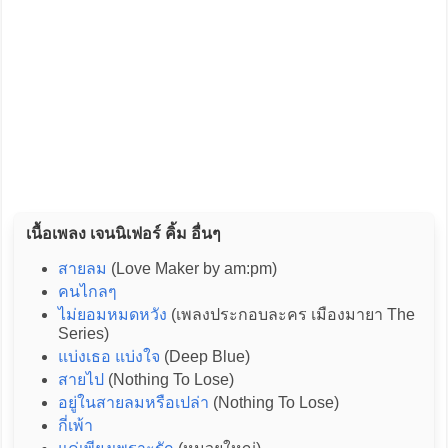
เนื้อเพลง เจนนิเฟอร์ คิ้ม อื่นๆ
สายลม
(Love Maker by am:pm)
คนไกลๆ
ไม่ยอมหมดหวัง
(เพลงประกอบละคร เมืองมายา The
Series)
แบ่งเธอ แบ่งใจ
(Deep Blue)
สายไป
(Nothing To Lose)
อยู่ในสายลมหรือเปล่า
(Nothing To Lose)
กี่เพ้า