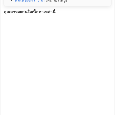
แค่เพียงเพราะรัก
(หมวยใหญ่)
คุณอาจจะสนใจเนื้อหาเหล่านี้