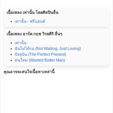
เนื้อเพลง เท่านั้น โดยศิลปินอื่น
เท่านั้น - ฟรีแฮนด์
เนื้อเพลง อาร์ต กฤช วิรยศิริ อื่นๆ
เท่านั้น
ฉันไม่ได้รอ (Not Waiting, Just Loving)
ปัจจุบัน (The Perfect Present)
คนใหม่ (Wasted Better Man)
คุณอาจจะสนใจเนื้อหาเหล่านี้