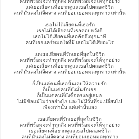
คนที่พร้อมจะทำทุกสิ่ง คนที่พร้อมจะให้ทุกอย่าง
แค่เธอเสียคนที่อยากดูแลเธอไปตลอดชีวิต
คนที่มั่นคงไม่จืดจาง คนที่ยอมเธอหมดทุกทาง
เท่านั้น
เธอไม่ได้เสียคนที่เธอรัก
เธอไม่ได้เสียคนที่เธอคอยหวังดี
เธอไม่ได้เสียคนที่เธอคิดถึงทุกนาที
คนที่เธอแคร์หมดใจที่มี เธอไม่ได้เสียอะไร
แต่เธอเสียคนที่รักเธอที่สุดในชีวิต
คนที่พร้อมจะทำทุกสิ่ง คนที่พร้อมจะให้ทุกอย่าง
แค่เธอเสียคนที่อยากดูแลเธอไปตลอดชีวิต
คนที่มั่นคงไม่จืดจาง คนที่ยอมเธอหมดทุกทาง เท่านั้น
ก็เป็นแค่คนที่เธอนั้นเคยให้ความรัก
ก็เป็นแค่คนที่ยังมั่นรักเธอ
ก็เป็นแค่คนที่ยังซื่อตรงอยู่เสมอ
ไม่มีข้อแม้ไม่ว่าอย่างไร และไม่มีวันที่จะเปลี่ยนไป
เพียงเท่านั้น แค่เท่านั้นเอง
เธอเสียคนที่รักเธอที่สุดในชีวิต
คนที่พร้อมจะทำทุกสิ่ง คนที่พร้อมจะให้ทุกอย่าง
เธอเสียคนที่อยากดูแลเธอไปตลอดชีวิต
คนที่มั่นคงไม่จืดจาง คนที่ยอมเธอหมดทุกทาง