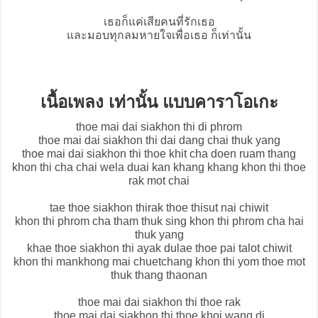
เธอก็แค่เสียคนที่รักเธอ
และมอบทุกลมหายใจเพื่อเธอ ก็เท่านั้น
เนื้อเพลง เท่านั้น แบบคาราโอเกะ
thoe mai dai siakhon thi di phrom
thoe mai dai siakhon thi dai dang chai thuk yang
thoe mai dai siakhon thi thoe khit cha doen ruam thang
khon thi cha chai wela duai kan khang khang khon thi thoe
rak mot chai
tae thoe siakhon thirak thoe thisut nai chiwit
khon thi phrom cha tham thuk sing khon thi phrom cha hai
thuk yang
khae thoe siakhon thi ayak dulae thoe pai talot chiwit
khon thi mankhong mai chuetchang khon thi yom thoe mot
thuk thang thaonan
thoe mai dai siakhon thi thoe rak
thoe mai dai siakhon thi thoe khoi wang di