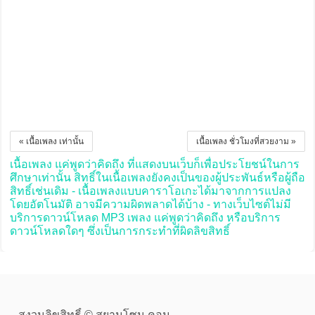
« เนื้อเพลง เท่านั้น
เนื้อเพลง ชั่วโมงที่สวยงาม »
เนื้อเพลง แค่พูดว่าคิดถึง ที่แสดงบนเว็บก็เพื่อประโยชน์ในการ
ศึกษาเท่านั้น สิทธิ์ในเนื้อเพลงยังคงเป็นของผู้ประพันธ์หรือผู้ถือ
สิทธิ์เช่นเดิม - เนื้อเพลงแบบคาราโอเกะได้มาจากการแปลง
โดยอัตโนมัติ อาจมีความผิดพลาดได้บ้าง - ทางเว็บไซต์ไม่มี
บริการดาวน์โหลด MP3 เพลง แค่พูดว่าคิดถึง หรือบริการ
ดาวน์โหลดใดๆ ซึ่งเป็นการกระทำที่ผิดลิขสิทธิ์
สงวนลิขสิทธิ์ © สยามโซน.คอม