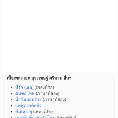
เนื้อเพลง เอก สุระเชษฐ์ ศรีพรม อื่นๆ
ที่รัก (เธอ)
(เพลงที่รัก)
ฉันขอโทษ
(ภาษาที่สอง)
น้ำซึมบ่อทราย
(ภาษาที่สอง)
แค่พูดว่าคิดถึง
คืนเหงาๆ
(เพลงที่รัก)
เธอเห็นท้องฟ้านั่นไหม
(เพลงที่รัก)