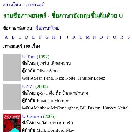
สยามโซน
>
ภาพยนตร์
รายชื่อภาพยนตร์ - ชื่อภาษาอังกฤษขึ้นต้นด้วย U
ชื่อภาษาอังกฤษ |
ชื่อภาษาไทย
A
B
C
D
E
F
G
H
I
J
K
L
M
N
O
P
Q
R
S
ภาพยนตร์ 109 เรื่อง
U Turn
(1997)
ชื่อไทย
ยูเทิร์น เลือดพล่าน
ผู้กำกับ
Oliver Stone
แสดง
Sean Penn, Nick Nolte, Jennifer Lopez
U-571
(2000)
ชื่อไทย
อู-571 ดิ่งเด็ดขั้วมหาอำนาจ
ผู้กำกับ
Jonathan Mostow
แสดง
Matthew McConaughey, Bill Paxton, Harvey Keitel
U-Carmen
(2005)
ชื่อไทย
ระวัง! อย่าให้เธอรัก
ผู้กำกับ
Mark Dornford-May