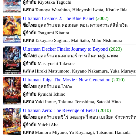
ผู้กำกับ
Kiyotaka Taguchi
แสดง
Tomoya Warabino, Hideyoshi Iwata, Kisuke Iida
Ultraman Cosmos 2: The Blue Planet
(2002)
ชื่อไทย
อุลตร้าแมน คอสมอส ตอน ดาวเคราะห์สีน้ำเงิน
ผู้กำกับ
Tsugumi Kitaura
แสดง
Takayaso Sugiura, Mai Saito, Miho Nishimura
Ultraman Decker Finale: Journey to Beyond
(2023)
ชื่อไทย
อุลตร้าแมนเดกเกอร์ การเดินทางสู่อนาคต
ผู้กำกับ
Masayoshi Takesue
แสดง
Hiroki Matsumoto, Kayano Nakamura, Yuka Muray
Ultraman Taiga The Movie : New Generation
(2020)
ชื่อไทย
อุลตร้าแมน ไทกะ
ผู้กำกับ
Ryuichi Ichino
แสดง
Yuki Inoue, Takuma Terashima, Satoshi Hino
Ultraman Zero: The Revenge of Belial
(2010)
ชื่อไทย
อุลตร้าแมนซีโร่ เดอะมูฟวี่ ตอน เบเลียล จักรพรรดิ
ผู้กำกับ
Yuichi Abe
แสดง
Mamoru Miyano, Yu Koyanagi, Tatsuomi Hamada