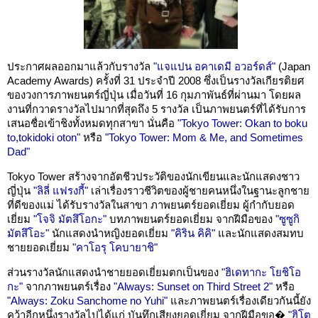
ประกาศผลออกมาแล้วกับรางวัล
"แจแปน อคาเดมี อวอร์ดส์"
(Japan
Academy Awards) ครั้งที่ 31 ประจำปี 2008 ซึ่งเป็นรางวัลเกียรติยศ
ของวงการภาพยนตร์ญี่ปุ่น เมื่อวันที่ 16 กุมภาพันธ์ที่ผ่านมา โดยผล
งานที่กวาดรางวัลไปมากที่สุดถึง 5 รางวัล เป็นภาพยนตร์ที่ได้รับการ
เสนอชื่อเข้าชิงทั้งหมดทุกสาขา นั่นคือ
"Tokyo Tower: Okan to boku
to,tokidoki oton"
หรือ
"Tokyo Tower: Mom & Me, and Sometimes
Dad"
Tokyo Tower สร้างจากอัตชีวประวัติของนักเขียนและนักแสดงชาว
ญี่ปุ่น
"ลิลี่ แฟรงกี้"
เล่าเรื่องราวชีวิตของผู้ชายคนหนึ่งในฐานะลูกชาย
ที่ดีของแม่ ได้รับรางวัลในสาขา ภาพยนตร์ยอดเยี่ยม ผู้กำกับยอด
เยี่ยม
"โจจิ มัตสึโอกะ"
บทภาพยนตร์ยอดเยี่ยม จากฝีมือของ
"ซูซูกิ
มัตสึโอะ"
นักแสดงนำหญิงยอดเยี่ยม
"คิริน คิคิ"
และนักแสดงสมทบ
ชายยอดเยี่ยม
"คาโอรุ โคบายาชิ"
ส่วนรางวัลนักแสดงนำชายยอดเยี่ยมตกเป็นของ
"ฮิเดทากะ โยชิโอ
กะ"
จากภาพยนตร์เรื่อง
"Always: Sunset on Third Street 2"
หรือ
"Always: Zoku Sanchome no Yuhi"
และภาพยนตร์เรื่องเดียวกันนี้ยัง
คว้าอีกหนึ่งรางวัลไปได้แก่ บันทึกเสียงยอดเยี่ยม จากฝีมือขอ�
"ฮิโต