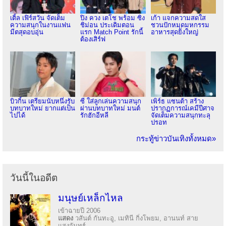
เติ้ล เฟิร์สวัน จัดเต็ม
ปิง ควง เตโช พร้อม ซิง
เก้า แจกความสดใส
ความสนุกในงานแฟน
ชิม่อน ประเดิมตอน
ชวนปักหมุดมหกรรม
มีตสุดอบอุ่น
แรก Match Point รักนี้
อาหารสุดยิ่งใหญ่
ต้องเสิร์ฟ
บิวกิ้น เตรียมนับหนึ่งรับ
ซี ใส่ลูกเล่นความสนุก
เพิร์ธ แซนต้า สร้าง
บทบาทใหม่ ยากแต่เป็น
ผ่านบทบาทใหม่ มนต์
ปรากฏการณ์เคมีปีศาจ
ไปได้
รักฮักอีหลี
จัดเต็มความสนุกทะลุ
ปรอท
กระทู้ข่าวบันเทิงทั้งหมด»
วันนี้ในอดีต
มนุษย์เหล็กไหล
เข้าฉายปี 2006
แสดง
วสันต์ กันทะอู, เมทินี กิ่งโพยม, อานนท์ สาย
แสงจันทร์