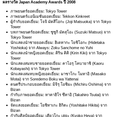
ผลรางวัล Japan Academy Awards ปี 2008
ภาพยนตร์ยอดเยี่ยม: Tokyo Tower
ภาพยนตร์แอนิเมชั่นยอดเยี่ยม: Tekkon Kinkreet
ผู้กำกับยอดเยี่ยม: โจจิ มัตสึโอกะ (Joji Matsuoka) จาก Tokyo
Tower
บทภาพยนตร์ยอดเยี่ยม: ซูซูกิ มัตสุโอะ (Suzuki Matsuo) จาก
Tokyo Tower
นักแสดงนำชายยอดเยี่ยม: ฮิเดทากะ โยชิโอกะ (Hidetaka
Yoshioka) จาก Always: Zoku Sanchome no Yuhi
นักแสดงนำหญิงยอดเยี่ยม: คิริน คิคิ (Kirin Kiki) จาก Tokyo
Tower
นักแสดงสมทบชายยอดยเยี่ยม: คาโอรุ โคบายาชิ (Kaoru
Kobayashi) จาก Tokyo Tower
นักแสดงสมทบหญิงยอดเยี่ยม: มาซาโกะ โมทาอิ (Masako
Motai) จาก Soredemo Boku wa Yattenai
ดนตรีประกอบยอดเยี่ยม: มิจิรุ โอชิมะ (Michiru Oshima) จาก
Bizan
กำกับภาพยอดเยี่ยม: ทาคาฮิโร ซึทาอิ (Takahiro Tsutai) จาก
Bizan
จัดแสงยอดเยี่ยม: โยชิทาเกะ ฮิกิตะ (Yoshitake Hikita) จาก
Bizan
กำกับศิลป์ยอดเยี่ยม: เคียวโกะ เฮยะ (Kyoko Heya) จาก