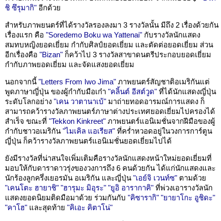
ชิ ซึรุมากิ"
อีกด้วย
สำหรับภาพยนตร์ที่ได้รางวัลรองลงมา 3 รางวัลนั้น มีถึง 2 เรื่องด้วยกัน
เรื่องแรก คือ
"Soredemo Boku wa Yattenai"
กับรางวัลนักแสดง
สมทบหญิงยอดเยี่ยม กำกับศิลป์ยอดเยี่ยม และตัดต่อยอดเยี่ยม ส่วน
อีกเรื่องคือ
"Bizan"
ก็คว้าไป 3 รางวัลสาขาดนตรีประกอบยอดเยี่ยม
กำกับภาพยอดเยี่ยม และจัดแสงยอดเยี่ยม
นอกจากนี้
"Letters From Iwo Jima"
ภาพยนตร์สัญชาติอเมริกันแต่
พูดภาษาญี่ปุ่น ของผู้กำกับมือเก๋า
"คลิ้นต์ อีสต์วูด"
ที่ได้นักแสดงญี่ปุ่น
ระดับโลกอย่าง
"เคน วาตานาเบ้"
มาถ่ายทอดอารมณ์การแสดง ก็
สามารถคว้ารางวัลภาพยนตร์ภาษาต่างประเทศยอดเยี่ยมไปครองได้
สำเร็จ ขณะที่
"Tekkon Kinkreet"
ภาพยนตร์แอนิเมชั่นจากฝีมือของผู้
กำกับชาวอเมริกัน
"ไมเคิล แอเรียส"
ที่คร่ำหวอดอยู่ในวงการการ์ตูน
ญี่ปุ่น ก็คว้ารางวัลภาพยนตร์แอนิเมชั่นยอดเยี่ยมไปได้
ยังมีรางวัลที่น่าสนใจเพิ่มเติมคือรางวัลนักแสดงหน้าใหม่ยอดเยี่ยมที่
มอบให้กับดาราดาวรุ่งของวงการถึง 6 คนด้วยกัน ได้แก่นักแสดงและ
นักร้องลูกครึ่งเยอรมัน อเมริกัน และญี่ปุ่น
"เอย์จิ เวนท์ซ"
ตามด้วย
"เคนโตะ ฮายาชิ"
"ฮารุมะ มิอุระ"
"ยูอิ อารากาคิ"
ที่พ่วงเอารางวัลนัก
แสดงยอดนิยมติดมือมาด้วย ร่วมกันกับ
"คิซารากิ"
"ยายาโกะ อูชิดะ"
"คาโฮ"
และสุดท้าย
"คิเอะ คิตาโน่"