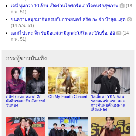
เจนี่ ทุ่มกว่า 10 ล้าน เปิดร้านไอศกรีมเอาใจคนรักสุขภาพ
(18
ก.พ. 51)
ขนความสนุกมากันครบกับภาพยนตร์ คริต กะ จ๋า บ้าสุด...สุด
(14 ก.พ. 51)
เอมมี่ ปะทะ จิ๊ก รับมือแม่สามีลูกสะใภ้ใน สะใภ้บรื๋อ..อ์อ์
(14
ก.พ. 51)
กระทู้ข่าวบันเทิง
กลัฟ ปะทะ หมาก ศึก
Oh My Fourth Concert
วิลเลี่ยม LYKN ย้อน
ตัดสินชะตารัก อัศจรรย์
รอยแผลรักแรก และ
วันทอง
การค้นพบตัวเองผ่าน
เสียงเพลง