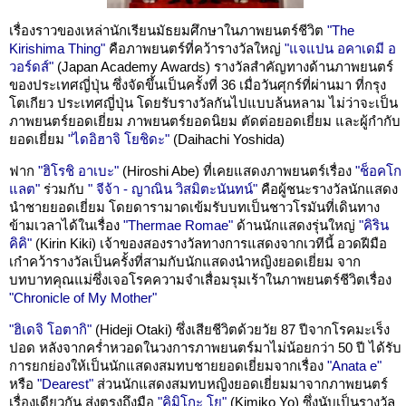
เรื่องราวของเหล่านักเรียนมัธยมศึกษาในภาพยนตร์ชีวิต
"The
Kirishima Thing"
คือภาพยนตร์ที่คว้ารางวัลใหญ่
"แจแปน อคาเดมี อ
วอร์ดส์"
(Japan Academy Awards) รางวัลสำคัญทางด้านภาพยนตร์
ของประเทศญี่ปุ่น ซึ่งจัดขึ้นเป็นครั้งที่ 36 เมื่อวันศุกร์ที่ผ่านมา ที่กรุง
โตเกียว ประเทศญี่ปุ่น โดยรับรางวัลกันไปแบบล้นหลาม ไม่ว่าจะเป็น
ภาพยนตร์ยอดเยี่ยม ภาพยนตร์ยอดนิยม ตัดต่อยอดเยี่ยม และผู้กำกับ
ยอดเยี่ยม
"ไดอิฮาจิ โยชิดะ"
(Daihachi Yoshida)
ฟาก
"ฮิโรชิ อาเบะ"
(Hiroshi Abe) ที่เคยแสดงภาพยนตร์เรื่อง
"ช็อคโก
แลต"
ร่วมกับ
" จีจ้า - ญาณิน วิสมิตะนันทน์"
คือผู้ชนะรางวัลนักแสดง
นำชายยอดเยี่ยม โดยดารามาดเข้มรับบทเป็นชาวโรมันที่เดินทาง
ข้ามเวลาได้ในเรื่อง
"Thermae Romae"
ด้านนักแสดงรุ่นใหญ่
"คิริน
คิคิ"
(Kirin Kiki) เจ้าของสองรางวัลทางการแสดงจากเวทีนี้ อวดฝีมือ
เก๋าคว้ารางวัลเป็นครั้งที่สามกับนักแสดงนำหญิงยอดเยี่ยม จาก
บทบาทคุณแม่ซึ่งเจอโรคความจำเสื่อมรุมเร้าในภาพยนตร์ชีวิตเรื่อง
"Chronicle of My Mother"
"ฮิเดจิ โอตากิ"
(Hideji Otaki) ซึ่งเสียชีวิตด้วยวัย 87 ปีจากโรคมะเร็ง
ปอด หลังจากคร่ำหวอดในวงการภาพยนตร์มาไม่น้อยกว่า 50 ปี ได้รับ
การยกย่องให้เป็นนักแสดงสมทบชายยอดเยี่ยมจากเรื่อง
"Anata e"
หรือ
"Dearest"
ส่วนนักแสดงสมทบหญิงยอดเยี่ยมมาจากภาพยนตร์
เรื่องเดียวกัน ส่งตรงถึงมือ
"คิมิโกะ โย"
(Kimiko Yo) ซึ่งนับเป็นรางวัล