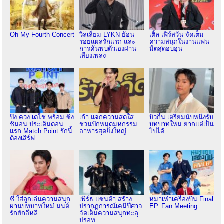
Oh My Fourth Concert
วิลเลี่ยม LYKN ย้อน
เติ้ล เฟิร์สวัน จัดเต็ม
รอยแผลรักแรก และ
ความสนุกในงานแฟน
การค้นพบตัวเองผ่าน
มีตสุดอบอุ่น
เสียงเพลง
ปิง ควง เตโช พร้อม ซิง
เก้า แจกความสดใส
บิวกิ้น เตรียมนับหนึ่งรับ
ชิม่อน ประเดิมตอน
ชวนปักหมุดมหกรรม
บทบาทใหม่ ยากแต่เป็น
แรก Match Point รักนี้
อาหารสุดยิ่งใหญ่
ไปได้
ต้องเสิร์ฟ
ซี ใส่ลูกเล่นความสนุก
เพิร์ธ แซนต้า สร้าง
หมาเห่าเครื่องบิน Final
ผ่านบทบาทใหม่ มนต์
ปรากฏการณ์เคมีปีศาจ
EP. Fan Meeting
รักฮักอีหลี
จัดเต็มความสนุกทะลุ
ปรอท