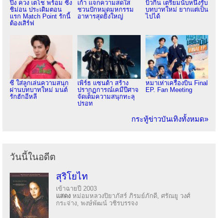
ปิง ควง เตโช พร้อม ซิง
เก้า แจกความสดใส
บิวกิ้น เตรียมนับหนึ่งรับ
ชิม่อน ประเดิมตอน
ชวนปักหมุดมหกรรม
บทบาทใหม่ ยากแต่เป็น
แรก Match Point รักนี้
อาหารสุดยิ่งใหญ่
ไปได้
ต้องเสิร์ฟ
ซี ใส่ลูกเล่นความสนุก
เพิร์ธ แซนต้า สร้าง
หมาเห่าเครื่องบิน Final
ผ่านบทบาทใหม่ มนต์
ปรากฏการณ์เคมีปีศาจ
EP. Fan Meeting
รักฮักอีหลี
จัดเต็มความสนุกทะลุ
ปรอท
กระทู้ข่าวบันเทิงทั้งหมด»
วันนี้ในอดีต
สุริโยไท
เข้าฉายปี 2003
แสดง
หม่อมหลวงปิยาภัสร์ ภิรมย์ภักดี, ศรัณยู วงศ์
กระจ่าง, พงษ์พัฒน์ วชิรบรรจง