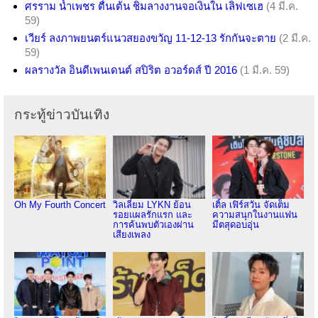
ศรราม น้ำเพชร ตื่นเต้น ชิมลางงานจอเงินใน เลิฟเซเฮ
(4 มี.ค.
59)
เวียร์ ลงภาพยนตร์แนวสยองขวัญ 11-12-13 รักกันจะตาย
(2 มี.ค.
59)
ผลรางวัล อินดีเพนเดนต์ สปิริต อวอร์ดส์ ปี 2016
(1 มี.ค. 59)
กระทู้ข่าวบันเทิง
Oh My Fourth Concert
วิลเลี่ยม LYKN ย้อน
เติ้ล เฟิร์สวัน จัดเต็ม
รอยแผลรักแรก และ
ความสนุกในงานแฟน
การค้นพบตัวเองผ่าน
มีตสุดอบอุ่น
เสียงเพลง