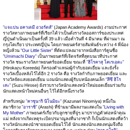
"แจแปน อคาเดมี อวอร์ดส์"
(Japan Academy Awards) งานประกาศ
รางวัลทางภาพยนตร์ที่เรียกได้ว่าเป็นดั่งรางวัลออสการ์ของประเทศ
ญี่ปุ่นดำเนินมาเป็นครั้งที่ 39 แล้ว เมื่อค่ำวันที่ 4 มีนาคม ที่ผ่านมา ณ
กรุงโตเกียว ประเทศญี่ปุ่น โดยภาพยนตร์สายสัมพันธ์ระหว่าง 4 พี่น้อง
หญิงล้วน
"Our Little Sister"
ที่ดัดแปลงมาจากหนังสือการ์ตูนชื่อ
"Umimachi Diary"
เป็นภาพยนตร์ที่เจิดจรัสที่สุดบนเวทีประกาศ
รางวัล ชนะรางวัลภาพยนตร์ยอดเยี่ยม ขณะที่
"ฮิโรคาสุ โคเรเอดะ"
(Hirokazu Koreeda) ก็ครองตำแหน่งผู้กำกับยอดเยี่ยม และยังรั้ง
รางวัลเบื้องหลังไว้ได้อีก 2 รางวัล คือ รางวัลกำกับภาพยอดเยี่ยม และ
รางวัลจัดแสงยอดเยี่ยม แถมนักแสดงผู้รับบทน้องคนเล็ก
"สึซึ ฮิโร
เสะ"
(Suzu Hirose) ยังรวบรางวัลนักแสดงหน้าใหม่ยอดเยี่ยมร่วมกับ
นักแสดงหน้าใหม่คนอื่นๆ ไว้ได้อีกหนึ่งรางวัล
สำหรับหนุ่ม
"คาซุนาริ นิโนมิยะ"
(Kazunari Ninomiya) หนึ่งใน
สมาชิกวง
"อาราชิ"
(Arashi) ที่ข้ามมามีผลงานแสดงใน
"Living with
My Mother"
ภาพยนตร์เกี่ยวกับลูกชายที่จู่ๆ มาปรากฏตัวต่อหน้าคุณ
แม่ หลังจากเกิดเหตุระเบิดปรมาณูลงที่นางาซากิ ก็เป็นนักแสดงที่คว้า
รางวัลนักแสดงนำชายยอดเยี่ยมไว้ได้ นักแสดงนักแสดงหนุ่มจึงถือ