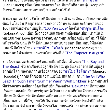
โอกาสรับรางวัลขอบคุณวง อาราชิ และแฟนๆ ส่วน
"ฮารุ คุโรกิ"
(Haru Kuroki) เพื่อนนักแสดงจากเรื่องเดียวกันก็ตามหนุ่ม คาซุนาริ
รับรางวัลนักแสดงสมทบหญิงยอดเยี่ยมไว้ได้
ด้านภาพยนตร์สาวสันโดษที่ชื่นชอบการเฝ้ามองนักมวยวัยกลางคนฝึก
ซ้อมในโรงยิม ที่อยู่ตรงกลางระหว่างบ้านของเธอและร้านขายของ
100 เยนที่เธอทำงานอยู่ใน
"100 Yen Love"
ก็ส่งให้
"ซากุระ อันโดะ"
(Sakura Ando) เอื้อมถึงรางวัลนักแสดงนำหญิงยอดเยี่ยม เท่านั้นไม่
พอ 100 Yen Love ยังรวบรางวัลบทภาพยนตร์ยอดเยี่ยมเพิ่มมาได้อีก
หนึ่งรางวัล ขณะที่เก้าอี้นักแสดงสมทบชายยอดเยี่ยมมอบให้แด่นัก
แสดงฝีมือโชกโชน
"มาซาฮิโระ โมโตกิ"
(Masahiro Motoki) จาก
ภาพยนตร์ช่วงปลายสงครามโลกครั้งที่ 2
"The Emperor in August"
รางวัลภาพยนตร์แอนิเมชันยอดเยี่ยมปีนี้ตกเป็นของ
"The Boy and
The Beast"
ซึ่งเล่าเรื่องของลูกศิษย์ชาวมนุษย์และอาจารย์พันธุ์อสูร
จากอีกโลก ผลงานกำกับเรื่องล่าสุดของ
"มาโมรุ โฮโซดะ"
(Mamoru
Hosoda) ผู้กำกับเจ้าของผลงานแอนิเมชันเด่นๆ เช่น
"The Girl Who
Leapt Through Time"
"Summer Wars"
"Wolf Children"
ฝั่งภาพยนตร์
ที่สร้างจากหนังสือการ์ตูนชื่อดังอีกเรื่องอย่าง
"Bakuman"
ที่ถ่ายทอด
เรื่องราวของนักเขียนการ์ตูนหนุ่มไฟแรง 2 คนก็เป็นเจ้าของ 2 รางวัล
เบื้องหลัง ทั้งรางวัลตัดต่อยอดเยี่ยมและรางวัลดนตรีประกอบยอด
เยี่ยม นอกจากนี้ยังถูกยกให้เป็นภาพยนตร์ยอดนิยมประจำปีอีกด้วย
ฝั่งภาพยนตร์ต่างภาษาที่คว้ารางวัลภาพยนตร์ภาษาต่างประเทศยอด