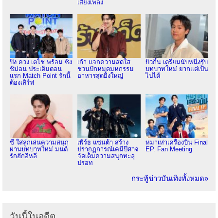
เสียงเพลง
ปิง ควง เตโช พร้อม ซิง
เก้า แจกความสดใส
บิวกิ้น เตรียมนับหนึ่งรับ
ชิม่อน ประเดิมตอน
ชวนปักหมุดมหกรรม
บทบาทใหม่ ยากแต่เป็น
แรก Match Point รักนี้
อาหารสุดยิ่งใหญ่
ไปได้
ต้องเสิร์ฟ
ซี ใส่ลูกเล่นความสนุก
เพิร์ธ แซนต้า สร้าง
หมาเห่าเครื่องบิน Final
ผ่านบทบาทใหม่ มนต์
ปรากฏการณ์เคมีปีศาจ
EP. Fan Meeting
รักฮักอีหลี
จัดเต็มความสนุกทะลุ
ปรอท
กระทู้ข่าวบันเทิงทั้งหมด»
วันนี้ในอดีต