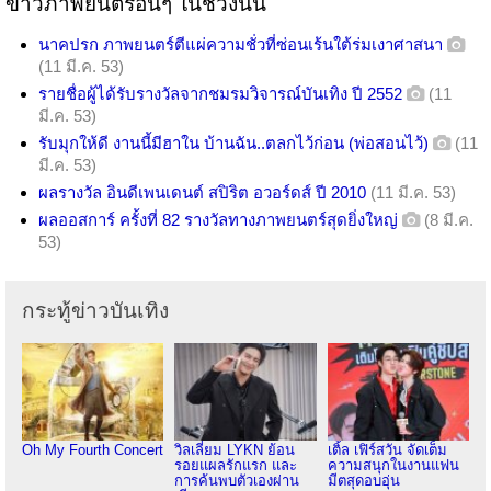
ข่าวภาพยนตร์อื่นๆ ในช่วงนั้น
นาคปรก ภาพยนตร์ตีแผ่ความชั่วที่ซ่อนเร้นใต้ร่มเงาศาสนา
(11 มี.ค. 53)
รายชื่อผู้ได้รับรางวัลจากชมรมวิจารณ์บันเทิง ปี 2552
(11
มี.ค. 53)
รับมุกให้ดี งานนี้มีฮาใน บ้านฉัน..ตลกไว้ก่อน (พ่อสอนไว้)
(11
มี.ค. 53)
ผลรางวัล อินดีเพนเดนต์ สปิริต อวอร์ดส์ ปี 2010
(11 มี.ค. 53)
ผลออสการ์ ครั้งที่ 82 รางวัลทางภาพยนตร์สุดยิ่งใหญ่
(8 มี.ค.
53)
กระทู้ข่าวบันเทิง
Oh My Fourth Concert
วิลเลี่ยม LYKN ย้อน
เติ้ล เฟิร์สวัน จัดเต็ม
รอยแผลรักแรก และ
ความสนุกในงานแฟน
การค้นพบตัวเองผ่าน
มีตสุดอบอุ่น