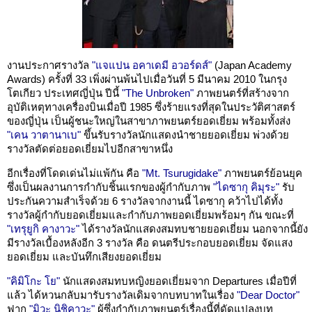
งานประกาศรางวัล
"แจแปน อคาเดมี อวอร์ดส์"
(Japan Academy
Awards) ครั้งที่ 33 เพิ่งผ่านพ้นไปเมื่อวันที่ 5 มีนาคม 2010 ในกรุง
โตเกียว ประเทศญี่ปุ่น ปีนี้
"The Unbroken"
ภาพยนตร์ที่สร้างจาก
อุบัติเหตุทางเครื่องบินเมื่อปี 1985 ซึ่งร้ายแรงที่สุดในประวัติศาสตร์
ของญี่ปุ่น เป็นผู้ชนะใหญ่ในสาขาภาพยนตร์ยอดเยี่ยม พร้อมทั้งส่ง
"เคน วาตานาเบ"
ขึ้นรับรางวัลนักแสดงนำชายยอดเยี่ยม พ่วงด้วย
รางวัลตัดต่อยอดเยี่ยมไปอีกสาขาหนึ่ง
อีกเรื่องที่โดดเด่นไม่แพ้กัน คือ
"Mt. Tsurugidake"
ภาพยนตร์ย้อนยุค
ซึ่งเป็นผลงานการกำกับชิ้นแรกของผู้กำกับภาพ
"ไดซากุ คิมุระ"
รับ
ประกันความสำเร็จด้วย 6 รางวัลจากงานนี้ ไดซากุ คว้าไปได้ทั้ง
รางวัลผู้กำกับยอดเยี่ยมและกำกับภาพยอดเยี่ยมพร้อมๆ กัน ขณะที่
"เทรุยูกิ คางาวะ"
ได้รางวัลนักแสดงสมทบชายยอดเยี่ยม นอกจากนี้ยัง
มีรางวัลเบื้องหลังอีก 3 รางวัล คือ ดนตรีประกอบยอดเยี่ยม จัดแสง
ยอดเยี่ยม และบันทึกเสียงยอดเยี่ยม
"คิมิโกะ โย"
นักแสดงสมทบหญิงยอดเยี่ยมจาก Departures เมื่อปีที่
แล้ว ได้หวนกลับมารับรางวัลเดิมจากบทบาทในเรื่อง
"Dear Doctor"
ฟาก
"มิวะ นิชิคาวะ"
ผู้ซึ่งกำกับภาพยนตร์เรื่องนี้ที่ดัดแปลงบท