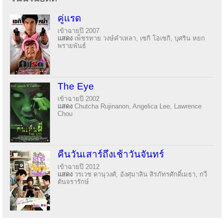
คู่แรด
เข้าฉายปี 2007
แสดง
เพ็ชรทาย วงษ์คำเหลา, เซกิ โอเซกิ, บุศริน หยก
พรายพันธ์
The Eye
เข้าฉายปี 2002
แสดง
Chutcha Rujinanon, Angelica Lee, Lawrence
Chou
คืนวันเสาร์ถึงเช้าวันจันทร์
เข้าฉายปี 2012
แสดง
วรเวช ดานุวงศ์, อังศุมาลิน สิรภัทรศักดิ์เมธา, กวี
ตันจรารักษ์