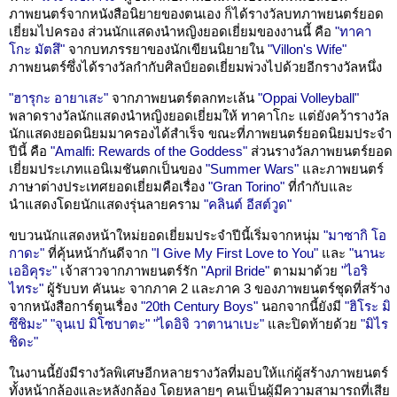
ภาพยนตร์จากหนังสือนิยายของตนเอง ก็ได้รางวัลบทภาพยนตร์ยอด
เยี่ยมไปครอง ส่วนนักแสดงนำหญิงยอดเยี่ยมของงานนี้ คือ
"ทาคา
โกะ มัตสึ"
จากบทภรรยาของนักเขียนนิยายใน
"Villon's Wife"
ภาพยนตร์ซึ่งได้รางวัลกำกับศิลป์ยอดเยี่ยมพ่วงไปด้วยอีกรางวัลหนึ่ง
"ฮารุกะ อายาเสะ"
จากภาพยนตร์ตลกทะเล้น
"Oppai Volleyball"
พลาดรางวัลนักแสดงนำหญิงยอดเยี่ยมให้ ทาคาโกะ แต่ยังคว้ารางวัล
นักแสดงยอดนิยมมาครองได้สำเร็จ ขณะที่ภาพยนตร์ยอดนิยมประจำ
ปีนี้ คือ
"Amalfi: Rewards of the Goddess"
ส่วนรางวัลภาพยนตร์ยอด
เยี่ยมประเภทแอนิเมชันตกเป็นของ
"Summer Wars"
และภาพยนตร์
ภาษาต่างประเทศยอดเยี่ยมคือเรื่อง
"Gran Torino"
ที่กำกับและ
นำแสดงโดยนักแสดงรุ่นลายคราม
"คลินต์ อีสต์วูด"
ขบวนนักแสดงหน้าใหม่ยอดเยี่ยมประจำปีนี้เริ่มจากหนุ่ม
"มาซากิ โอ
กาดะ"
ที่คุ้นหน้ากันดีจาก
"I Give My First Love to You"
และ
"นานะ
เออิคุระ"
เจ้าสาวจากภาพยนตร์รัก
"April Bride"
ตามมาด้วย
"ไอริ
ไทระ"
ผู้รับบท คันนะ จากภาค 2 และภาค 3 ของภาพยนตร์ชุดที่สร้าง
จากหนังสือการ์ตูนเรื่อง
"20th Century Boys"
นอกจากนี้ยังมี
"ฮิโระ มิ
ซึชิมะ"
"จุนเป มิโซบาตะ"
"ไดอิจิ วาตานาเบะ"
และปิดท้ายด้วย
"มิไร
ชิดะ"
ในงานนี้ยังมีรางวัลพิเศษอีกหลายรางวัลที่มอบให้แก่ผู้สร้างภาพยนตร์
ทั้งหน้ากล้องและหลังกล้อง โดยหลายๆ คนเป็นผู้มีความสามารถที่เสีย