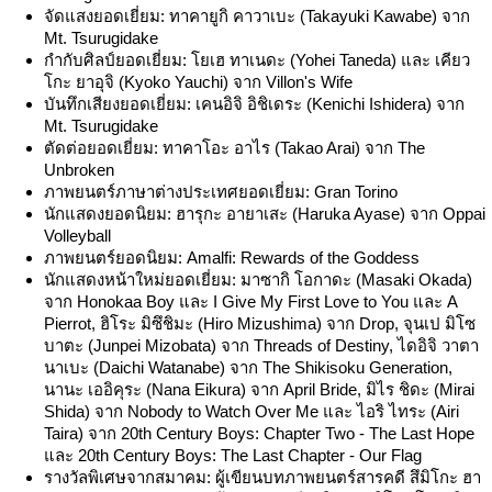
จัดแสงยอดเยี่ยม: ทาคายูกิ คาวาเบะ (Takayuki Kawabe) จาก
Mt. Tsurugidake
กำกับศิลป์ยอดเยี่ยม: โยเฮ ทาเนดะ (Yohei Taneda) และ เคียว
โกะ ยาอุจิ (Kyoko Yauchi) จาก Villon's Wife
บันทึกเสียงยอดเยี่ยม: เคนอิจิ อิชิเดระ (Kenichi Ishidera) จาก
Mt. Tsurugidake
ตัดต่อยอดเยี่ยม: ทาคาโอะ อาไร (Takao Arai) จาก The
Unbroken
ภาพยนตร์ภาษาต่างประเทศยอดเยี่ยม: Gran Torino
นักแสดงยอดนิยม: ฮารุกะ อายาเสะ (Haruka Ayase) จาก Oppai
Volleyball
ภาพยนตร์ยอดนิยม: Amalfi: Rewards of the Goddess
นักแสดงหน้าใหม่ยอดเยี่ยม: มาซากิ โอกาดะ (Masaki Okada)
จาก Honokaa Boy และ I Give My First Love to You และ A
Pierrot, ฮิโระ มิซึชิมะ (Hiro Mizushima) จาก Drop, จุนเป มิโซ
บาตะ (Junpei Mizobata) จาก Threads of Destiny, ไดอิจิ วาตา
นาเบะ (Daichi Watanabe) จาก The Shikisoku Generation,
นานะ เออิคุระ (Nana Eikura) จาก April Bride, มิไร ชิดะ (Mirai
Shida) จาก Nobody to Watch Over Me และ ไอริ ไทระ (Airi
Taira) จาก 20th Century Boys: Chapter Two - The Last Hope
และ 20th Century Boys: The Last Chapter - Our Flag
รางวัลพิเศษจากสมาคม: ผู้เขียนบทภาพยนตร์สารคดี สึมิโกะ ฮา