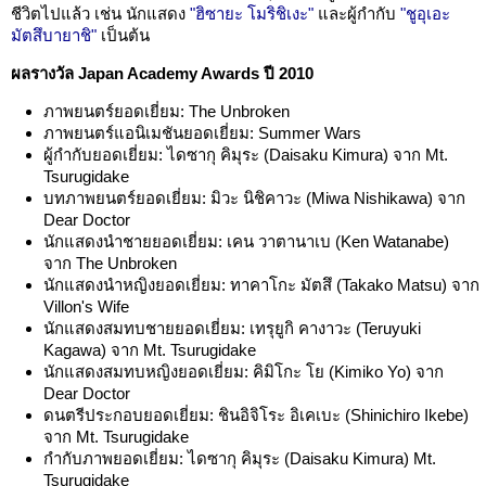
ชีวิตไปแล้ว เช่น นักแสดง
"ฮิซายะ โมริชิเงะ"
และผู้กำกับ
"ชูอุเอะ
มัตสึบายาชิ"
เป็นต้น
ผลรางวัล Japan Academy Awards ปี 2010
ภาพยนตร์ยอดเยี่ยม: The Unbroken
ภาพยนตร์แอนิเมชันยอดเยี่ยม: Summer Wars
ผู้กำกับยอดเยี่ยม: ไดซากุ คิมุระ (Daisaku Kimura) จาก Mt.
Tsurugidake
บทภาพยนตร์ยอดเยี่ยม: มิวะ นิชิคาวะ (Miwa Nishikawa) จาก
Dear Doctor
นักแสดงนำชายยอดเยี่ยม: เคน วาตานาเบ (Ken Watanabe)
จาก The Unbroken
นักแสดงนำหญิงยอดเยี่ยม: ทาคาโกะ มัตสึ (Takako Matsu) จาก
Villon's Wife
นักแสดงสมทบชายยอดเยี่ยม: เทรุยูกิ คางาวะ (Teruyuki
Kagawa) จาก Mt. Tsurugidake
นักแสดงสมทบหญิงยอดเยี่ยม: คิมิโกะ โย (Kimiko Yo) จาก
Dear Doctor
ดนตรีประกอบยอดเยี่ยม: ชินอิจิโระ อิเคเบะ (Shinichiro Ikebe)
จาก Mt. Tsurugidake
กำกับภาพยอดเยี่ยม: ไดซากุ คิมุระ (Daisaku Kimura) Mt.
Tsurugidake