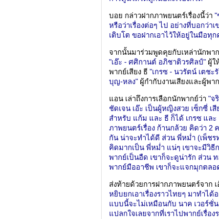
บอย กล่าวฝากภาพยนตร์เรื่องนี้ว่า
"
หรือว่าเรื่องต่อๆ ไป อย่างที่บอกว่าเ
เติบโต ขอฝากเอาไว้ให้อยู่ในมือทุก
จากนั้นมาร่วมพูดคุยกับเหล่านักพากย์ท
"เอ๊ะ - ศศิกานต์ อภิชาติวรศิลป์"
ผู้ใ
พากย์เสียง ธี
"เกรซ - นวรัตน์ เตชะร
บุญ-หลง"
ผู้กำกับงานเสียงและผู้พาก
แอน เล่าถึงการเลือกนักพากย์ว่า
"จร
ชัดเจน เอ๊ะ เป็นผู้หญิงสวย เซ็กซี่ 
สำหรับ แก้ม และ ธี ก็ได้ เกรซ แล
ภาพยนตร์เรื่อง ก้านกล้วย คิดว่า 2 
กัน น่าจะทำได้ดี ส่วน พี่หม่ำ (เพ็ช
คิดมากเป็น พี่หม่ำ แน่ๆ เขาจะมีวิธ
พากย์เป็นอืด เขาก็จะดูน่ารัก ส่วน ท
พากย์มืออาชีพ เขาก็จะแจกมุกตล
ส่งท้ายด้วยการฝากภาพยนตร์จาก เอ
หยิบยกเอาเรื่องราวไทยๆ มาทำได้อย
แบบนี้จะไม่เหมือนกับ นาค เวอร์ชั่นอื
แปลกใจเลยจากที่เราไปพากย์เรื่องราว