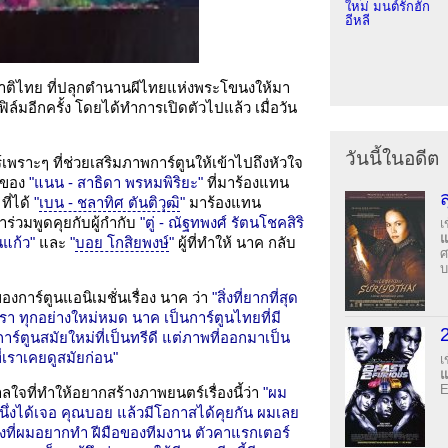
ใหม่ มนต์รักฮัก
อีหลี
ญชาติไทย ที่ปลุกตำนานผีไทยแห่งพระโขนงให้มา
ล์มอีกครั้ง โดยได้ทำการเปิดตัวไปแล้ว เมื่อวัน
วันนี้ในอดีต
ราะๆ ที่ช่วยเสริมภาพการ์ตูนให้เข้าไปถึงหัวใจ
องของ
"แนน - สาธิดา พรหมพิริยะ"
ที่มาร้องแทน
ที่ได้
"
เบน - ชลาทิศ ตันติวุฒิ
"
มาร้องแทน
ร่วมพูดคุยกับผู้กำกับ
"ตู่ - ณัฐทพงศ์ รัตนโชคสิริ
เ
นแก้ว"
และ
"
บอย โกสิยพงษ์
"
ผู้ที่ทำให้ นาค กลับ
ศ
บ
ของการ์ตูนแอนิเมชั่นเรื่อง นาค ว่า
"สิ่งที่ยากที่สุด
งเรา ทุกอย่างใหม่หมด นาค เป็นการ์ตูนไทยที่มี
์ตูนสมัยใหม่ที่เป็นทรีดี แต่ภาพที่ออกมาเป็น
่เราเคยดูสมัยก่อน"
เ
E
ใจที่ทำให้อยากสร้างภาพยนตร์เรื่องนี้ว่า
"ผม
นึ่งได้เจอ คุณบอย แล้วมีโอกาสได้คุยกัน ผมเลย
ิ่งที่ผมอยากทำ ฝีมือของทีมงาน ตัวคาแรกเตอร์