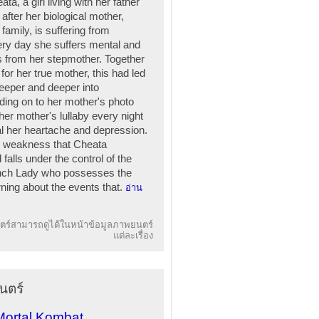
ta, a girl living with her father
fter her biological mother,
 family, is suffering from
ry day she suffers mental and
 from her stepmother. Together
 for her true mother, this had led
deeper and deeper into
ding on to her mother's photo
 her mother's lullaby every night
eal her heartache and depression.
his weakness that Cheata
alls under the control of the
rench Lady who possesses the
rning about the events that.
อ่าน
ร์สามารถดูได้ในหน้าข้อมูลภาพยนตร์
แต่ละเรื่อง
นตร์
Mortal Kombat