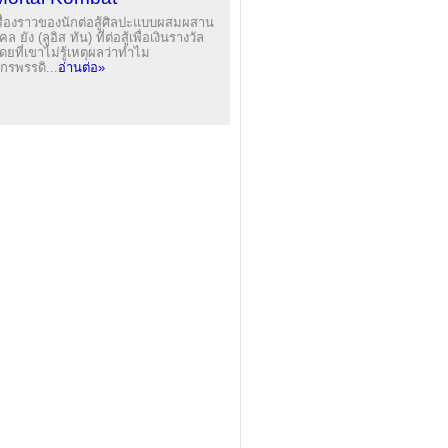
รื่องราวของนักต่อสู้ศิลปะแบบผสมผสาน
คล ยัง (ลูอิส ทัน) ที่ต่อสู้เพื่อเงินรางวัล
ดยที่เขาไม่รู้เหตุผลว่าทำไม
ักรพรรดิ...
อ่านต่อ»