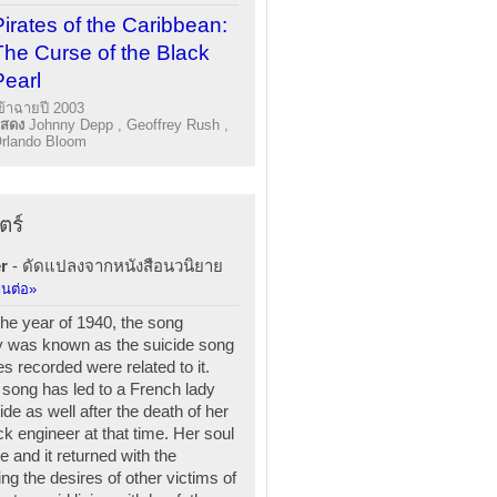
Pirates of the Caribbean:
The Curse of the Black
Pearl
ข้าฉายปี 2003
แสดง
Johnny Depp , Geoffrey Rush ,
rlando Bloom
ตร์
r
- ดัดแปลงจากหนังสือนวนิยาย
านต่อ»
the year of 1940, the song
was known as the suicide song
s recorded were related to it.
s song has led to a French lady
de as well after the death of her
ck engineer at that time. Her soul
 and it returned with the
ling the desires of other victims of