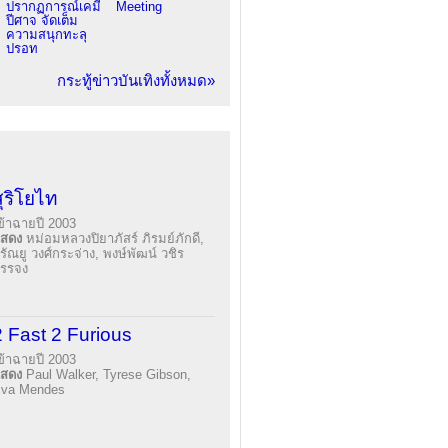
ปรากฏการณ์เคมี
Meeting
ปีศาจ จัดเต็ม
ความสนุกทะลุ
ปรอท
กระทู้ข่าวบันเทิงทั้งหมด»
สุริโยไท
ข้าฉายปี 2003
แสดง
หม่อมหลวงปิยาภัสร์ ภิรมย์ภักดี,
รัณยู วงศ์กระจ่าง, พงษ์พัฒน์ วชิร
รรจง
2 Fast 2 Furious
ข้าฉายปี 2003
แสดง
Paul Walker, Tyrese Gibson,
va Mendes