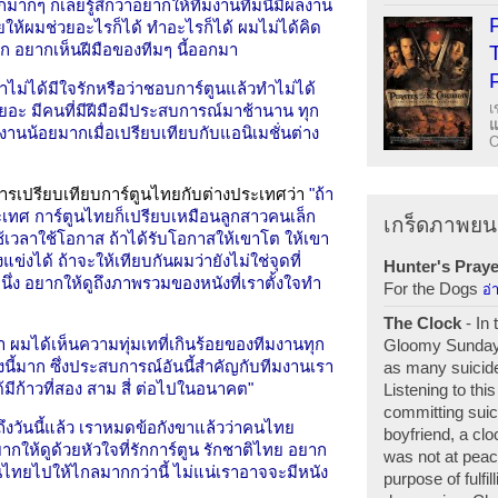
ักมากๆ ก็เลยรู้สึกว่าอยากให้ทีมงานทีมนี้มีผลงาน
ให้ผมช่วยอะไรก็ได้ ทำอะไรก็ได้ ผมไม่ได้คิด
กสนุก อยากเห็นฝีมือของทีมๆ นี้ออกมา
ม่ได้มีใจรักหรือว่าชอบการ์ตูนแล้วทำไม่ได้
เ
เยอะ มีคนที่มีฝีมือมีประสบการณ์มาช้านาน ทุก
งานน้อยมากเมื่อเปรียบเทียบกับแอนิเมชั่นต่าง
O
ารเปรียบเทียบการ์ตูนไทยกับต่างประเทศว่า
"ถ้า
ระเทศ การ์ตูนไทยก็เปรียบเหมือนลูกสาวคนเล็ก
เกร็ดภาพยน
งใช้เวลาใช้โอกาส ถ้าได้รับโอกาสให้เขาโต ให้เขา
ข่งได้ ถ้าจะให้เทียบกันผมว่ายังไม่ใช่จุดที่
Hunter's Praye
นึ่ง อยากให้ดูถึงภาพรวมของหนังที่เราตั้งใจทำ
For the Dogs
อ่
The Clock
- In 
่า ผมได้เห็นความทุ่มเทที่เกินร้อยของทีมงานทุก
Gloomy Sunday 
นี้มาก ซึ่งประสบการณ์อันนี้สำคัญกับทีมงานเรา
as many suicide
้มีก้าวที่สอง สาม สี่ ต่อไปในอนาคต"
Listening to thi
committing suici
ถึงวันนี้แล้ว เราหมดข้อกังขาแล้วว่าคนไทย
boyfriend, a clo
กให้ดูด้วยหัวใจที่รักการ์ตูน รักชาติไทย อยาก
was not at peace
นไทยไปให้ไกลมากกว่านี้ ไม่แน่เราอาจจะมีหนัง
purpose of fulfil