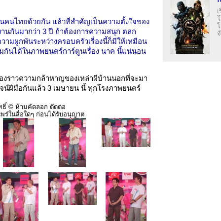
เ
โ
นคนไทยด้วยกัน แล้วที่สำคัญเป็นความตั้งใจของ
โ
งานกันมากว่า 3 ปี ถ้าต้องการความสนุก ตลก
จ
า ความผูกพันระหว่างครอบครัวเรื่องนี้ก็มีให้เหมือน
มกันได้ในภาพยนตร์การ์ตูนเรื่อง นาค นี้แน่นอน
รื่องราวความกล้าหาญของเหล่าผีบ้านนอกที่จะมา
ูจน์ฝีมือกันแล้ว 3 เมษายน นี้ ทุกโรงภาพยนตร์
ธิ์ © ห้ามคัดลอก ตัดต่อ
พร่ในสื่อใดๆ ก่อนได้รับอนุญาต