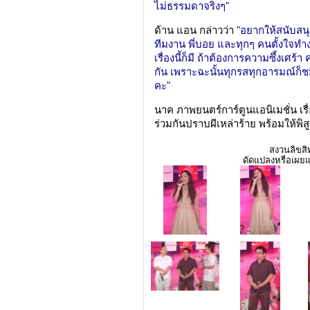
ไม่ธรรมดาจริงๆ"
ด้าน แอน กล่าวว่า
"อยากให้สนับสนุ
ทีมงาน พี่บอย และทุกๆ คนตั้งใจทำ
เรื่องนี้ก็มี ถ้าต้องการความซึ้งเศร้
กัน เพราะฉะนั้นทุกรสทุกอารมณ์ก็ช
คะ"
นาค ภาพยนตร์การ์ตูนแอนิเมชั่น เ
ร่วมกันปราบผีเหล่าร้าย พร้อมให้พิส
สงวนลิขสิท
ดัดแปลงหรือเผยแ