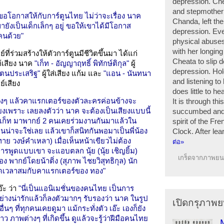
depression. Chea
and stepmother a
ขอโอกาสให้กับการ์ตูนไทย ไม่ว่าจะเรื่อง นาค
Chanda, left the
ขายังเป็นเด็กเล็กๆ อยู่ ขอให้เขาได้มีโอกาส
depression. Eve
คนด้วย"
physical abuses
with her longing
ี่ร่วมสร้างให้ตัวการ์ตูนมีชีวิตขึ้นมา ได้แก่
Cheata to slip 
ห้เสียง นาค
"เก็ท - อัญญาฤทธิ์ พิทักษ์ติกุล"
ผู้
depression. Hol
ัตนประเสริฐ"
ผู้ใส่เสียง แก้ม และ
"แอน - นันทนา
and listening to
ย์เสียง
does little to h
ิงๆ แล้วคาแรกเตอร์ของตัวละครค่อนข้างจะ
It is through t
เสียงเพราะ เลยลงตัวว่า นาค จะต้องเป็นเสียงแบบนี้
succumbed and f
ะ เก็ท มาพากย์ 2 คนเคยร่วมงานกันมาแล้วใน
spirit of the F
คนน่าจะใช่เลย แล้วเขาก็สนิทกันพอมาเป็นพี่น้อง
Clock. After lea
รทาย วงษ์คำเหลา) เมื่อเห็นหน้าเขียวไม่ต้อง
ต่อ»
ีการพูดแบบเขา จะแอบตลก นุ้ย (นุ้ย เชิญยิ้ม)
เกร็ดจากภาพยนต
อง พากย์โดยน้าติ่ง (สุภาพ ไชยวิสุทธิกุล) นัก
อดเวลาสมกับคาแรกเตอร์ของ ทอง"
๊ะ ว่า
"นี่เป็นแอนิเมชั่นของคนไทย เป็นการ
่างน่ารักแล้วก็ลงตัวมากๆ รับรองว่า นาค ในรูป
เปิดกรุภาพย
่นๆ ที่ทุกคนเคยดูมา แม้กระทั่งตัว เอ๊ะ เองก็ยัง
 ภาพต่างๆ ที่เกิดขึ้น ดูแล้วจะรู้ว่าฝีมือคนไทย