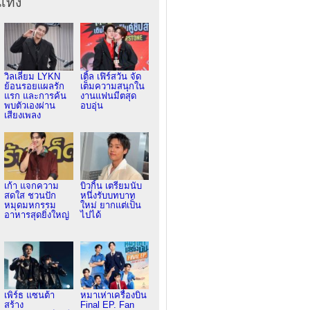
เทิง
วิลเลี่ยม LYKN
เติ้ล เฟิร์สวัน จัด
ย้อนรอยแผลรัก
เต็มความสนุกใน
แรก และการค้น
งานแฟนมีตสุด
พบตัวเองผ่าน
อบอุ่น
เสียงเพลง
เก้า แจกความ
บิวกิ้น เตรียมนับ
สดใส ชวนปัก
หนึ่งรับบทบาท
หมุดมหกรรม
ใหม่ ยากแต่เป็น
อาหารสุดยิ่งใหญ่
ไปได้
เพิร์ธ แซนต้า
หมาเห่าเครื่องบิน
สร้าง
Final EP. Fan