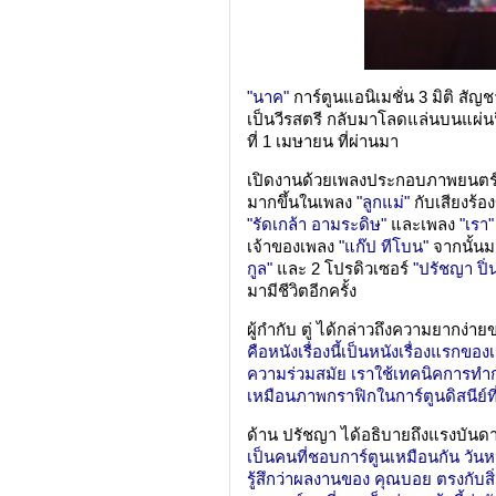
"นาค"
การ์ตูนแอนิเมชั่น 3 มิติ สั
เป็นวีรสตรี กลับมาโลดแล่นบนแผ่นฟิ
ที่ 1 เมษายน ที่ผ่านมา
เปิดงานด้วยเพลงประกอบภาพยนตร์เพ
มากขึ้นในเพลง
"ลูกแม่"
กับเสียงร้
"รัดเกล้า อามระดิษ"
และเพลง
"เรา"
เจ้าของเพลง
"แก๊ป ทีโบน"
จากนั้นมา
กูล"
และ 2 โปรดิวเซอร์
"ปรัชญา ปิ่
มามีชีวิตอีกครั้ง
ผู้กำกับ ตู่ ได้กล่าวถึงความยากง่าย
คือหนังเรื่องนี้เป็นหนังเรื่องแรกขอ
ความร่วมสมัย เราใช้เทคนิคการทำการ
เหมือนภาพกราฟิกในการ์ตูนดิสนีย์ที
ด้าน ปรัชญา ได้อธิบายถึงแรงบันดาล
เป็นคนที่ชอบการ์ตูนเหมือนกัน วันห
รู้สึกว่าผลงานของ คุณบอย ตรงกับส