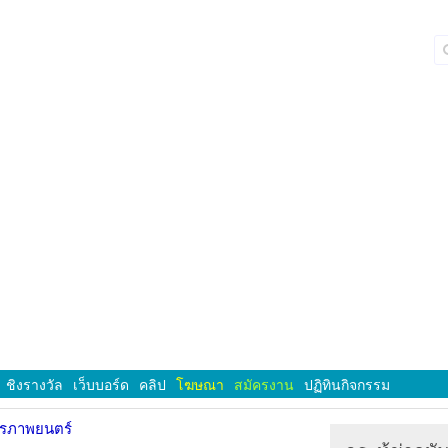
ชิงรางวัล
เว็บบอร์ด
คลิป
โฆษณา
สมัครงาน
ปฏิทินกิจกรรม
ารภาพยนตร์