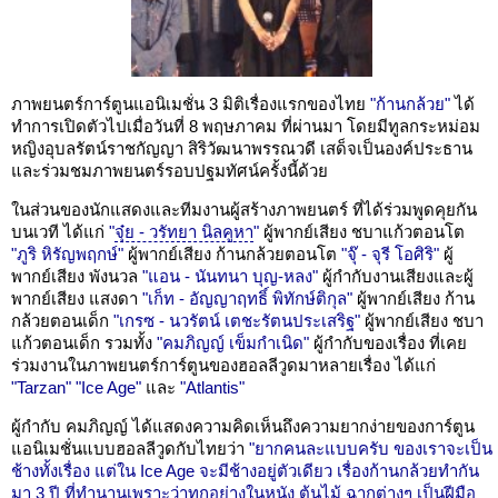
ภาพยนตร์การ์ตูนแอนิเมชั่น 3 มิติเรื่องแรกของไทย
"ก้านกล้วย"
ได้
ทำการเปิดตัวไปเมื่อวันที่ 8 พฤษภาคม ที่ผ่านมา โดยมีทูลกระหม่อม
หญิงอุบลรัตน์ราชกัญญา สิริวัฒนาพรรณวดี เสด็จเป็นองค์ประธาน
และร่วมชมภาพยนตร์รอบปฐมทัศน์ครั้งนี้ด้วย
ในส่วนของนักแสดงและทีมงานผู้สร้างภาพยนตร์ ที่ได้ร่วมพูดคุยกัน
บนเวที ได้แก่
"
จุ๋ย - วรัทยา นิลคูหา
"
ผู้พากย์เสียง ชบาแก้วตอนโต
"ภูริ หิรัญพฤกษ์"
ผู้พากย์เสียง ก้านกล้วยตอนโต
"จุ๊ - จุรี โอศิริ"
ผู้
พากย์เสียง พังนวล
"แอน - นันทนา บุญ-หลง"
ผู้กำกับงานเสียงและผู้
พากย์เสียง แสงดา
"เก็ท - อัญญาฤทธิ์ พิทักษ์ติกุล"
ผู้พากย์เสียง ก้าน
กล้วยตอนเด็ก
"เกรซ - นวรัตน์ เตชะรัตนประเสริฐ"
ผู้พากย์เสียง ชบา
แก้วตอนเด็ก รวมทั้ง
"คมภิญญ์ เข็มกำเนิด"
ผู้กำกับของเรื่อง ที่เคย
ร่วมงานในภาพยนตร์การ์ตูนของฮอลลีวูดมาหลายเรื่อง ได้แก่
"Tarzan"
"Ice Age"
และ
"Atlantis"
ผู้กำกับ คมภิญญ์ ได้แสดงความคิดเห็นถึงความยากง่ายของการ์ตูน
แอนิเมชั่นแบบฮอลลีวูดกับไทยว่า
"ยากคนละแบบครับ ของเราจะเป็น
ช้างทั้งเรื่อง แต่ใน Ice Age จะมีช้างอยู่ตัวเดียว เรื่องก้านกล้วยทำกัน
มา 3 ปี ที่ทำนานเพราะว่าทุกอย่างในหนัง ต้นไม้ ฉากต่างๆ เป็นฝีมือ