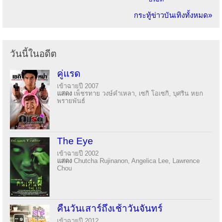
กระทู้ข่าวบันเทิงทั้งหมด»
วันนี้ในอดีต
คู่แรด
เข้าฉายปี 2007
แสดง
เพ็ชรทาย วงษ์คำเหลา, เซกิ โอเซกิ, บุศริน หยก
พรายพันธ์
The Eye
เข้าฉายปี 2002
แสดง
Chutcha Rujinanon, Angelica Lee, Lawrence
Chou
คืนวันเสาร์ถึงเช้าวันจันทร์
เข้าฉายปี 2012