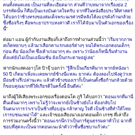
คนทั้งหมดเลย เป็นงานที่ละเอียดมาก ส่วนที่ว่าบทมาจากเรื่องย่อ 2
บรรทัดนั้น ก็คือเป็นแรงบันดาลใจครับ จากที่ในหนังสือประวัติศาสตร์
ได้บอกว่าช้างทรงของสมเด็จพระนเรศวรมีหลังโค้งแปรดังก้านกล้วย
ซึ่งชื่อจริงๆ คือพระยาปราบหงสาวดี เราก็ได้จับมาเป็นตัวเอกของเรื่อง
นี้"
ต่อมา แอน ผู้กำกับงานเสียงก็เล่าถึงการทำงานส่วนนี้ว่า
"เริ่มจากภาพ
สเก็ตหยาบๆ แล้วมาเลือกคาแรกเตอร์ต่างๆ จนได้พระเอกตอนเด็กๆ
ก่อน คือ น้องเก็ท ซึ่งเค้าเก่งมากๆ ค่ะ เพราะว่าน้องเก็ทนี่เริ่มทำงาน
ตั้งแต่ยังไม่เป็นแอนิเมชั่น ยังเป็นกระดาษอยู่เลย"
ฟากนักแสดงอาวุโส ป้าจุ๊ บอกว่า
"รู้สึกเป็นเกียรติมาก พากย์หนังมา
50 ปี เกิดมาเพิ่งจะเคยพากย์ช้างนี่แหละ ยากค่ะ ต้องลองไปฟังดูว่าเห
มือนช้างรึเปล่านะคะ แล้วตัวช้างของเราก็เป็นคนตั้งชื่อก้านกล้วยด้วย
ก็ขอบคุณมากที่ให้เกียรติในครั้งนี้ ยินดีค่ะ"
มาถึงผู้ให้เสียงพระเอกของเรื่องตอนโต ภูริ ได้บอกว่า
"ตอนแรกที่มานี่
ตื่นเต้นมากๆ เพราะไม่รู้ว่าจะพากย์เป็นช้างยังไง ต้องกลับไป
จินตนาการว่าเราเป็นช้างที่อบอุ่น กล้าหาญ ใจดี เป็นช้างที่ทำให้ไทย
เรารบชนะพม่าได้"
และเจ้าของเสียงนางเอกตอนเด็ก เกรซ ที่เล่าถึง
การร่วมงานครั้งนี้ว่า
"ตอนแรกนึกว่าเป็นการ์ตูนธรรมดาทั่วไป ฉากที่
ชอบที่สุดจะเป็นฉากตอนแนะนำตัวว่าชั้นชื่อชบาแก้วค่ะ"