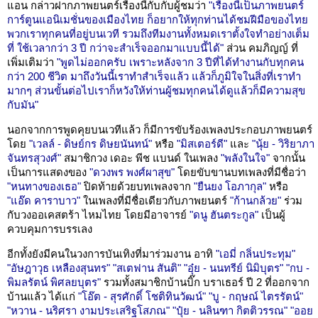
แอน กล่าวฝากภาพยนตร์เรื่องนี้กับกับผู้ชมว่า
"เรื่องนี้เป็นภาพยนตร์
การ์ตูนแอนิเมชั่นของเมืองไทย ก็อยากให้ทุกท่านได้ชมฝีมือของไทย
พวกเราทุกคนที่อยู่บนเวที รวมถึงทีมงานทั้งหมดเราตั้งใจทำอย่างเต็ม
ที่ ใช้เวลากว่า 3 ปี กว่าจะสำเร็จออกมาแบบนี้ได้"
ส่วน คมภิญญ์ ที่
เพิ่มเติมว่า
"พูดไม่ออกครับ เพราะหลังจาก 3 ปีที่ได้ทำงานกับทุกคน
กว่า 200 ชีวิต มาถึงวันนี้เราทำสำเร็จแล้ว แล้วก็ภูมิใจในสิ่งที่เราทำ
มากๆ ส่วนขั้นต่อไปเราก็หวังให้ท่านผู้ชมทุกคนได้ดูแล้วก็มีความสุข
กับมัน"
นอกจากการพูดคุยบนเวทีแล้ว ก็มีการขับร้องเพลงประกอบภาพยนตร์
โดย
"เวลล์ - ดิษย์กร ดิษยนันทน์"
หรือ
"มิสเตอร์ดี"
และ
"นุ้ย - วิริยาภา
จันทรสุวงศ์"
สมาชิกวง เดอะ พีช แบนด์ ในเพลง
"พลังในใจ"
จากนั้น
เป็นการแสดงของ
"ดวงพร พงศ์ผาสุข"
โดยขับขานบทเพลงที่มีชื่อว่า
"หนทางของเธอ"
ปิดท้ายด้วยบทเพลงจาก
"ยืนยง โอภากุล"
หรือ
"แอ๊ด คาราบาว"
ในเพลงที่มีชื่อเดียวกับภาพยนตร์
"ก้านกล้วย"
ร่วม
กับวงออเคสตร้า ไหมไทย โดยมีอาจารย์
"ดนู ฮันตระกูล"
เป็นผู้
ควบคุมการบรรเลง
อีกทั้งยังมีคนในวงการบันเทิงที่มาร่วมงาน อาทิ
"เอมี่ กลิ่นประทุม"
"อัษฎาวุธ เหลืองสุนทร"
"สเตฟาน สันติ"
"อุ๋ย - นนทรีย์ นิมิบุตร"
"กบ -
พิมลรัตน์ พิศลยบุตร"
รวมทั้งสมาชิกบ้านบิ๊ก บราเธอร์ ปี 2 ที่ออกจาก
บ้านแล้ว ได้แก่
"โอ๊ต - สุรศักดิ์ โชติทินวัฒน์"
"บู - กฤษณ์ ไตรรัตน์"
"หวาน - นริศรา งามประเสริฐโสภณ"
"ปุ๋ย - นลินฑา กิตติวรรณ"
"ออย