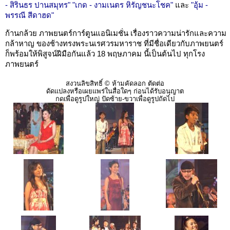
- สิรินธร ปานสมุทร"
"เกด - งามเนตร หิรัญชนะโชค"
และ
"อุ้ม -
พรรณี สีดาฮด"
ก้านกล้วย ภาพยนตร์การ์ตูนแอนิเมชั่น เรื่องราวความน่ารักและความ
กล้าหาญ ของช้างทรงพระนเรศวรมหาราช ที่มีชื่อเดียวกับภาพยนตร์
ก็พร้อมให้พิสูจน์ฝีมือกันแล้ว 18 พฤษภาคม นี้เป็นต้นไป ทุกโรง
ภาพยนตร์
สงวนลิขสิทธิ์ © ห้ามคัดลอก ตัดต่อ
ดัดแปลงหรือเผยแพร่ในสื่อใดๆ ก่อนได้รับอนุญาต
กดเพื่อดูรูปใหญ่ ปัดซ้าย-ขวาเพื่อดูรูปถัดไป