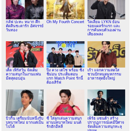
กลัฟ ปะทะ หมาก ศึก
Oh My Fourth Concert
วิลเลี่ยม LYKN ย้อน
ตัดสินชะตารัก อัศจรรย์
รอยแผลรักแรก และ
วันทอง
การค้นพบตัวเองผ่าน
เสียงเพลง
เติ้ล เฟิร์สวัน จัดเต็ม
ปิง ควง เตโช พร้อม ซิง
เก้า แจกความสดใส
ความสนุกในงานแฟน
ชิม่อน ประเดิมตอน
ชวนปักหมุดมหกรรม
มีตสุดอบอุ่น
แรก Match Point รักนี้
อาหารสุดยิ่งใหญ่
ต้องเสิร์ฟ
บิวกิ้น เตรียมนับหนึ่งรับ
ซี ใส่ลูกเล่นความสนุก
เพิร์ธ แซนต้า สร้าง
บทบาทใหม่ ยากแต่เป็น
ผ่านบทบาทใหม่ มนต์
ปรากฏการณ์เคมีปีศาจ
ไปได้
รักฮักอีหลี
จัดเต็มความสนุกทะลุ
ปรอท