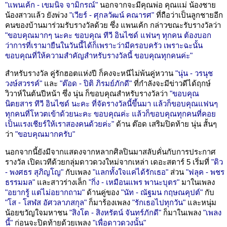
"แพนเค้ก - เขมนิจ จามิกรณ์"
นอกจากจะมีคุณพ่อ คุณแม่ น้องชาย
น้องสาวแล้ว ยังพ่วง
"เวียร์ - ศุกลวัฒน์ คณารศ"
ที่ถือว่าเป็นลูกชายอีก
คนของบ้านมาร่วมรับรางวัลด้วย ซึ่ง แพนเค้ก กล่าวขณะรับรางวัลว่า
"ขอบคุณมากๆ นะคะ ขอบคุณ ทีวี อินไซด์ แฟนๆ ทุกคน ต้องบอก
ว่าการที่เรามายืนในวันนี้ได้ก็เพราะว่ามีครอบครัว เพราะฉะนั้น
ขอบคุณที่ให้ความสำคัญสำหรับรางวัลนี้ ขอบคุณทุกคนค่ะ"
สำหรับรางวัล คู่รักฮอตแห่งปี ก็คงจะหนีไม่พ้นคู่หวาน
"นุ่น - วรนุช
วงษ์สวรรค์"
และ
"ต๊อด - ปิติ ภิรมย์ภักดี"
ที่กำลังจะมีข่าวดีได้ฤกษ์
วิวาห์ในต้นปีหน้า ซึ่ง นุ่น ก็ขอบคุณสำหรับรางวัลว่า
"ขอบคุณ
นิตยสาร ทีวี อินไซด์ นะคะ ที่จัดรางวัลนี้ขึ้นมา แล้วก็ขอบคุณแฟนๆ
ทุกคนที่โหวตเข้าด้วยนะคะ ขอบคุณค่ะ แล้วก็ขอบคุณทุกคนที่คอย
เป็นแรงเชียร์ให้เราสองคนด้วยค่ะ"
ด้าน ต๊อด เสริมปิดท้าย นุ่น สั้นๆ
ว่า
"ขอบคุณมากครับ"
นอกจากนี้ยังมีจากแสดงจากหลากศิลปินมาสลับคั่นกับการประกาศ
รางวัล เปิดเวทีด้วยกลุ่มดาวดวงใหม่จากเหล่า เดอะสตาร์ 5 เริ่มที่
"ดิว
- พงศธร สุภิญโญ"
กับเพลง
"แลกทั้งใจแค่ได้รักเธอ"
ส่วน
"ฟลุค - พชร
ธรรมมล"
และสาวร่างเล็ก
"กิ่ง - เหมือนแพร พานะบุตร"
มาในเพลง
"อยากรู้ แต่ไม่อยากถาม"
ด้านคู่ของ
"นัท - ณัฐมน กฤษณคุปต์"
กับ
"โส - โสฬส อัศวลาภสกุล"
ก็มาร้องเพลง
"รักเธอไปทุกวัน"
และหนุ่ม
น้อยขวัญใจมหาชน
"สิงโต - สิงหรัตน์ จันทร์ภักดี"
ก็มาในเพลง
"เพลง
นี้"
ก่อนจะปิดท้ายด้วยเพลง
"เพื่อดาวดวงนั้น"