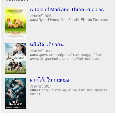
A Tale of Mari and Three Puppies
เข้าฉายปี 2008
แสดง
Ryohei Hirota, Mao Sasaki, Eiichiro Funakoshi
หนึ่งใจ..เดียวกัน
เข้าฉายปี 2008
แสดง
ทูลกระหม่อมหญิงอุบลรัตนราชกัญญา สิริวัฒนา
พรรณวดี, ศุกลวัฒน์ คณารส, ศิรพันธ์ วัฒนจินดา
ฝากไว้..ในกายเธอ
เข้าฉายปี 2014
แสดง
จุฑาวุฒิ ภัทรกำพล, ธนภพ ลีรัตนขจร, สุภัสสรา
ธนชาต