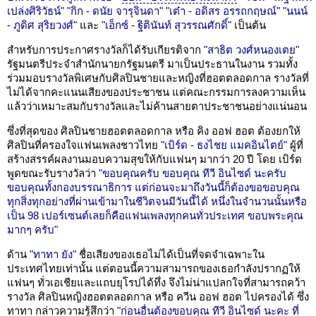
เปล่งศิริวัธน์"
"กิก - ดนัย จารุจินดา"
"เต๋า - อดิสร อรรถกฤษณ์"
"นนน์
- ภูดิศ สุริยวงศ์"
และ
"เอ็กซ์ - ฐิตินันท์ สุวรรณศักดิ์"
เป็นต้น
สำหรับการประกาศรางวัลก็ได้รับเกียรติจาก
"สาธิต วงศ์หนองเตย"
รัฐมนตรีประจำสำนักนายกรัฐมนตรี มาเป็นประธานในงาน รวมทั้ง
ร่วมมอบรางวัลพิเศษกับศิลปินชายและหญิงที่ฮอตตลอดกาล รางวัลที่
ไม่ได้จากคะแนนเสียงของประชาชน แต่คณะกรรมการลงความเห็น
แล้วว่าเหมาะสมกับรางวัลและไม่ค้านสายตาประชาชนอย่างแน่นอน
ซึ่งที่สุดของ ศิลปินชายฮอตตลอดกาล หรือ คิง ออฟ ฮอต ต้องยกให้
ศิลปินที่ครองใจแฟนเพลงชาวไทย
"เบิร์ด - ธงไชย แมคอินไตย์"
ผู้ที่
สร้างสรรค์ผลงานมอบความสุขให้กับแฟนๆ มากว่า 20 ปี โดย เบิร์ด
พูดขณะรับรางวัลว่า
"ขอบคุณครับ ขอบคุณ ทีวี อินไซด์ นะครับ
ขอบคุณทั้งกองบรรณาธิการ แต่ก่อนจะมาถึงวันนี้ก็ต้องขอขอบคุณ
ทุกสิ่งทุกอย่างที่ผ่านเข้ามาในชีวิตจนมีวันนี้ได้ หนึ่งในจำนวนนั้นหรือ
เป็น 98 เปอร์เซนต์เลยก็คือแฟนเพลงทุกคนทั่วประเทศ ขอบพระคุณ
มากๆ ครับ"
ด้าน
"ทาทา ยัง"
ชื่อเสียงของเธอไม่ได้เป็นที่จดจำเฉพาะใน
ประเทศไทยเท่านั้น แต่ตอนนี้ความสามารถของเธอกำลังปรากฏให้
แฟนๆ ทั่วเอเชียและแถบยุโรปได้ทึ่ง จึงไม่น่าแปลกใจที่สามารถคว้า
รางวัล ศิลปินหญิงฮอตตลอดกาล หรือ ควีน ออฟ ฮอต ไปครองได้ ซึ่ง
ทาทา กล่าวความรู้สึกว่า
"ก่อนอื่นต้องขอบคุณ ทีวี อินไซด์ นะคะ ที่