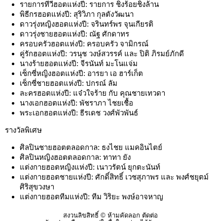
รายการทีวีฮอตแห่งปี: รายการ ชิงร้อยชิงล้าน
พิธีกรฮอตแห่งปี: สุริวิภา กุลตังวัฒนา
ดาวรุ่งหญิงฮอตแห่งปี: จรินทร์พร จุนเกียรติ
ดาวรุ่งชายฮอตแห่งปี: ณัฐ ศักดาทร
ครอบครัวฮอตแห่งปี: ครอบครัว จามิกรณ์
คู่รักฮอตแห่งปี: วรนุช วงษ์สวรรค์ และ ปิติ ภิรมย์ภักดี
นางร้ายฮอตแห่งปี: จีรนันท์ มะโนแจ่ม
เซ็กซี่หญิงฮอตแห่งปี: อารยา เอ ฮาร์เก็ต
เซ็กซี่ชายฮอตแห่งปี: ปกรณ์ ลัม
ละครฮอตแห่งปี: แจ๋วใจร้าย กับ คุณชายเทวดา
นางเอกฮอตแห่งปี: พัชราภา ไชยเชื้อ
พระเอกฮอตแห่งปี: ธีรเดช วงศ์พัวพันธ์
รางวัลพิเศษ
ศิลปินชายฮอตตลอดกาล: ธงไชย แมคอินไตย์
ศิลปินหญิงฮอตตลอดกาล: ทาทา ยัง
แต่งกายฮอตหญิงแห่งปี: เนาวรัตน์ ยุกตะนันท์
แต่งกายฮอตชายแห่งปี: ศักดิ์สิทธิ์ เวชสุภาพร และ พงศ์ชยุตม์
ศิริสุขวงษา
แต่งกายฮอตทีมแห่งปี: ทีม วิริยะ พงษ์อาจหาญ
สงวนลิขสิทธิ์ © ห้ามคัดลอก ตัดต่อ