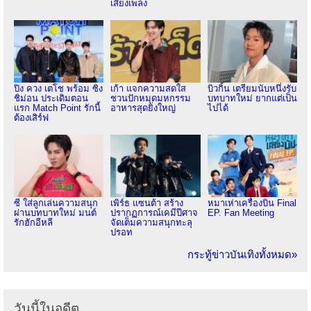
เสียงเพลง
ปิง ควง เตโช พร้อม ซิง
เก้า แจกความสดใส
บิวกิ้น เตรียมนับหนึ่งรับ
ชิม่อน ประเดิมตอน
ชวนปักหมุดมหกรรม
บทบาทใหม่ ยากแต่เป็น
แรก Match Point รักนี้
อาหารสุดยิ่งใหญ่
ไปได้
ต้องเสิร์ฟ
ซี ใส่ลูกเล่นความสนุก
เพิร์ธ แซนต้า สร้าง
หมาเห่าเครื่องบิน Final
ผ่านบทบาทใหม่ มนต์
ปรากฏการณ์เคมีปีศาจ
EP. Fan Meeting
รักฮักอีหลี
จัดเต็มความสนุกทะลุ
ปรอท
กระทู้ข่าวบันเทิงทั้งหมด»
วันนี้ในอดีต