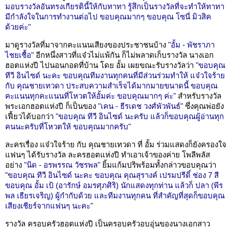
มอบรางวัลอันทรงเกียรตินี้ให้กับทาทา รู้สึกเป็นรางวัลที่จะทำให้ทาทา
มีกำลังใจในการทำงานต่อไป ขอบคุณมากๆ ขอบคุณ โซนี่ มิวสิค
ด้วยค่ะ"
มาดูรางวัลที่มาจากคะแนนเสียงของประชาชนบ้าง
"อั้ม - พัชราภา
ไชยเชื้อ"
อีกหนึ่งสาวที่แจ๋วไม่แพ้กัน ก็ไม่พลาดเก็บรางวัล นางเอก
ฮอตแห่งปี ไปนอนกอดที่บ้าน โดย อั้ม เผยขณะรับรางวัลว่า
"ขอบคุณ
ทีวี อินไซด์ นะคะ ขอบคุณทีมงานทุกคนที่มีส่วนร่วมทำให้ แจ๋วใจร้าย
กับ คุณชายเทวดา ประสบความสำเร็จได้มากมายขนาดนี้ ขอบคุณ
คะแนนทุกคะแนนที่โหวตให้อั้มค่ะ ขอบคุณมากๆ ค่ะ"
สำหรับรางวัล
พระเอกฮอตแห่งปี ก็เป็นของ
"เคน - ธีรเดช วงศ์พัวพันธ์"
ซึ่งคุณพ่อยัง
เฟี้ยวได้บอกว่า
"ขอบคุณ ทีวี อินไซด์ นะครับ แล้วก็ขอบคุณผู้อ่านทุก
คนนะครับที่โหวตให้ ขอบคุณมากครับ"
ละครเรื่อง แจ๋วใจร้าย กับ คุณชายเทวดา ที่ อั้ม ร่วมแสดงก็ยังครองใจ
แฟนๆ ได้รับรางวัล ละครฮอตแห่งปี ทำเอาเจ้าของค่าย โพลีพลัส
อย่าง
"นิด - อรพรรณ วัชรพล"
ยิ้มแก้มปริพร้อมทั้งกล่าวขอบคุณว่า
"ขอบคุณ ทีวี อินไซด์ นะคะ ขอบคุณ คุณสุรางค์ เปรมปรีดิ์ ช่อง 7 สี
ขอบคุณ อั้ม เป้ (อารักษ์ อมรศุภศิริ) นักแสดงทุกท่าน แล้วก็ ปลา (พีร
พล เธียรเจริญ) ผู้กำกับด้วย และทีมงานทุกคน ที่สำคัญที่สุดก็ขอบคุณ
เสียงเชียร์จากแฟนๆ นะคะ"
รางวัล ครอบครัวฮอตแห่งปี เป็นครอบครัวอบอุ่นของนางเอกสาว