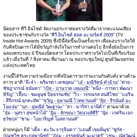
นิตยสาร ทีวี อินไซด์ จัดงานประกาศผลรางวัลที่มาจากคะแนนเสียง
ของประชาชนกับรางวัล
"ทีวี อินไซด์ ฮอต อะวอร์ดส์ 2009"
(TV
Inside Hot Awards 2009) ซึ่งปีนี้จัดขึ้นเป็นครั้งแรก เพื่อมอบรางวัลให้
กับศิลปินดาราได้มีขวัญกำลังใจในการทำงานต่อไป อีกทั้งยังเป็นการ
ฉลองครบรอบ 6 ปีของนิตยสาร โดยประกาศรางวัลไปเป็นที่เรียบร้อย
แล้ว เมื่อวันที่ 7 สิงหาคม ที่ผ่านมา ณ หอประชุมใหญ่ ศูนย์วัฒนธรรม
แห่งประเทศไทย
งานนี้ได้รับความร่วมมือจากศิลปินดารามาร่วมงานกันคับคั่ง ทางด้าน
สาวๆ อาทิ
"จ๊ะจ๋า - พริมรตา เดชอุดม"
"
เอ๋ - มณีรัตน์ คำอ้วน
"
"ต่าย -
ชัชฎาภรณ์ ธนันทา"
"
เป้ย - ปานวาด เหมมณี
"
"หนิง - ภารดา พัฒนา
หิรัญ"
"เจี๊ยบ - ชมพูนุช ปิยธรรมชัย"
"วิว - วรรณรส สนธิไชย"
"แอริน
- สิรีภรณ์ ยุกตะทัต"
"
ขวัญ - อุษามณี ไวทยานนท์
"
"
ยุ้ย - จีรนันท์ มะ
โนแจ่ม
"
"
นก - อุษณีย์ วัฒฐานะ
"
"สา - มาริสา อานิต้า"
ตามมาด้วย
"จุ๋ม - นุสรา สุขหน้าไม้"
"
อุ้ม - ลักขณา วัธนวงส์ศิริ
"
"นุ้ย - เกศริน เอก
ธวัชกุล"
"ชาม - ไอยวริญท์ โอสถานนท์"
ฝ่ายหนุ่มๆ ก็มี
"เติ้ล - ตะวัน จารุจินดา"
"แอนดี้ เขมพิมุข"
"ซูกัส -
บัณฑวิช ตระกูลพานิชย์"
"
อ๋อม - อรรคพันธ์ นะมาตร์
"
"เชน - ณัฐวัฒน์