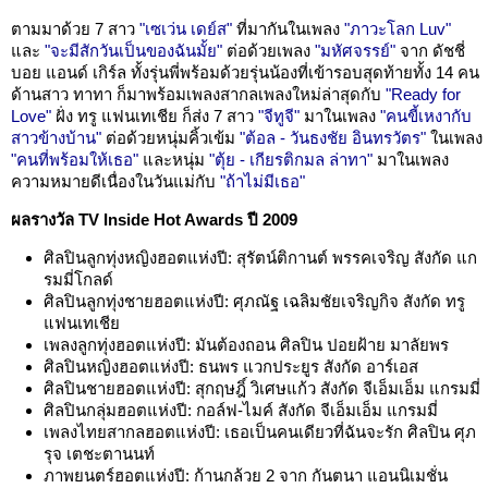
ตามมาด้วย 7 สาว
"เซเว่น เดย์ส"
ที่มากันในเพลง
"ภาวะโลก Luv"
และ
"จะมีสักวันเป็นของฉันมั้ย"
ต่อด้วยเพลง
"มหัศจรรย์"
จาก ดัชชี่
บอย แอนด์ เกิร์ล ทั้งรุ่นพี่พร้อมด้วยรุ่นน้องที่เข้ารอบสุดท้ายทั้ง 14 คน
ด้านสาว ทาทา ก็มาพร้อมเพลงสากลเพลงใหม่ล่าสุดกับ
"Ready for
Love"
ฝั่ง ทรู แฟนเทเชีย ก็ส่ง 7 สาว
"จีทูจี"
มาในเพลง
"คนขี้เหงากับ
สาวข้างบ้าน"
ต่อด้วยหนุ่มคิ้วเข้ม
"ต้อล - วันธงชัย อินทรวัตร"
ในเพลง
"คนที่พร้อมให้เธอ"
และหนุ่ม
"ตุ้ย - เกียรติกมล ล่าทา"
มาในเพลง
ความหมายดีเนื่องในวันแม่กับ
"ถ้าไม่มีเธอ"
ผลรางวัล TV Inside Hot Awards ปี 2009
ศิลปินลูกทุ่งหญิงฮอตแห่งปี: สุรัตน์ติกานต์ พรรคเจริญ สังกัด แก
รมมี่โกลด์
ศิลปินลูกทุ่งชายฮอตแห่งปี: ศุภณัฐ เฉลิมชัยเจริญกิจ สังกัด ทรู
แฟนเทเชีย
เพลงลูกทุ่งฮอตแห่งปี: มันต้องถอน ศิลปิน ปอยฝ้าย มาลัยพร
ศิลปินหญิงฮอตแห่งปี: ธนพร แวกประยูร สังกัด อาร์เอส
ศิลปินชายฮอตแห่งปี: สุกฤษฎิ์ วิเศษแก้ว สังกัด จีเอ็มเอ็ม แกรมมี่
ศิลปินกลุ่มฮอตแห่งปี: กอล์ฟ-ไมค์ สังกัด จีเอ็มเอ็ม แกรมมี่
เพลงไทยสากลฮอตแห่งปี: เธอเป็นคนเดียวที่ฉันจะรัก ศิลปิน ศุภ
รุจ เตชะตานนท์
ภาพยนตร์ฮอตแห่งปี: ก้านกล้วย 2 จาก กันตนา แอนนิเมชั่น