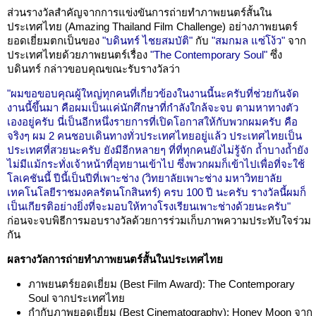
ส่วนรางวัลสำคัญจากการแข่งขันการถ่ายทำภาพยนตร์สั้นใน
ประเทศไทย (Amazing Thailand Film Challenge) อย่างภาพยนตร์
ยอดเยี่ยมตกเป็นของ
"บดินทร์ ไชยสมบัติ"
กับ
"สมกมล แซ่โง้ว"
จาก
ประเทศไทยด้วยภาพยนตร์เรื่อง
"The Contemporary Soul"
ซึ่ง
บดินทร์ กล่าวขอบคุณขณะรับรางวัลว่า
"ผมขอขอบคุณผู้ใหญ่ทุกคนที่เกี่ยวข้องในงานนี้นะครับที่ช่วยกันจัด
งานนี้ขึ้นมา คือผมเป็นแค่นักศึกษาที่กำลังใกล้จะจบ ตามหาทางตัว
เองอยู่ครับ นี่เป็นอีกหนึ่งรายการที่เปิดโอกาสให้กับพวกผมครับ คือ
จริงๆ ผม 2 คนชอบเดินทางทั่วประเทศไทยอยู่แล้ว ประเทศไทยเป็น
ประเทศที่สวยนะครับ ยังมีอีกหลายๆ ที่ที่ทุกคนยังไม่รู้จัก ถ้ำบางถ้ำยัง
ไม่มีแม้กระทั่งเจ้าหน้าที่อุทยานเข้าไป ซึ่งพวกผมก็เข้าไปเพื่อที่จะใช้
โลเคชันนี้ ปีนี้เป็นปีที่เพาะช่าง (วิทยาลัยเพาะช่าง มหาวิทยาลัย
เทคโนโลยีราชมงคลรัตนโกสินทร์) ครบ 100 ปี นะครับ รางวัลนี้ผมก็
เป็นเกียรติอย่างยิ่งที่จะมอบให้ทางโรงเรียนเพาะช่างด้วยนะครับ"
ก่อนจะจบพิธีการมอบรางวัลด้วยการร่วมเก็บภาพความประทับใจร่วม
กัน
ผลรางวัลการถ่ายทำภาพยนตร์สั้นในประเทศไทย
ภาพยนตร์ยอดเยี่ยม (Best Film Award): The Contemporary
Soul จากประเทศไทย
กำกับภาพยอดเยี่ยม (Best Cinematography): Honey Moon จาก