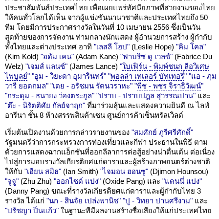
ประชาสัมพันธ์ประเทศไทย เพื่อเผยแพร่ทัศนียภาพที่สวยงามของไทย
ให้คนทั่วโลกได้เห็น จากผู้แข่งขันนานาชาติและประเทศไทยถึง 50
ทีม โดยมีการประกาศรางวัลในวันที่ 10 เมษายน 2556 ซึ่งเป็นวัน
สุดท้ายของการจัดงาน ท่ามกลางนักแสดง ผู้อำนวยการสร้าง ผู้กำกับ
ทั้งไทยและต่างประเทศ อาทิ
"เลสลี โฮป"
(Leslie Hope)
"คิม โคล"
(Kim Kold)
"อดัม เคน"
(Adam Kane)
"ฟาบริซ ดู เวลซ์"
(Fabrice Du
Welz)
"เจมส์ แลนซ์"
(James Lance)
"
ใบเฟิร์น - พิมพ์ชนก ลือวิเศษ
ไพบูลย์
"
"อูม - วิยะดา อุมารินทร์"
"
พอลล่า เทเลอร์ บัทเทอรี่
"
"แอ - ภุม
วารี ยอดกมล"
"เตย - อรัชมน รัตนวราหะ"
"
พีช - พชร จิราธิวัฒน์
"
"กระดุม - ธนายง ว่องตระกูล"
"ปราบ - ปราบปฎล สุวรรณปาน"
และ
"ต๊ะ - นิรัตติศัย กัลย์จาฤก"
ที่มาร่วมลุ้นและแสดงความยินดี ณ ไลฟ์
อารีนา ชั้น 8 ห้างสรรพสินค้าเซน ศูนย์การค้าเซ็นทรัลเวิลด์
เริ่มต้นเปิดงานด้วยการกล่าวรายงานของ
"สมศักย์ ภูรีศรีศักดิ์"
รัฐมนตรีว่าการกระทรวงการท่องเที่ยวและกีฬา ประธานในพิธี ตาม
ด้วยการแสดงฉากแอ็กชันที่ออกลีลาการต่อสู้อย่างน่าตื่นเต้น ต่อเนื่อง
ไปสู่การมอบรางวัลเกียรติยศแก่ดาราและผู้สร้างภาพยนตร์ต่างชาติ
ให้กับ
"เอียน สมิธ"
(Ian Smith)
"ไจมอน ฮอนซู"
(Djimon Hounsou)
"จูจู"
(Zhu Zhu)
"ออกไซด์ แปง"
(Oxide Pang) และ
"แดนนี่ แปง"
(Danny Pang) ขณะที่รางวัลเกียรติยศแก่ดาราและผู้กำกับไทย 3
รางวัล ได้แก่
"นก - สินจัย เปล่งพานิช"
"ปู - วิทยา ปานศรีงาม"
และ
"ปรัชญา ปิ่นแก้ว"
ในฐานะทีมีผลงานสร้างชื่อเสียงให้แก่ประเทศไทย