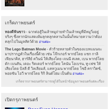
เกร็ดภาพยนตร์
ทองดีฟันขาว
- ฉากต่อสู้ในเล้าหมูถ่ายทำในเล้าหมูที่มีหมูวิ่งอยู่
จริงๆ ซึ่งหากนักแสดงล้มลุกคลุกคลานในนั้นก็หมายความว่าต้อง
คลุกไปในมูลสัตว์ด้วย
อ่านต่อ»
The Lego Batman Movie
- ตัวร้ายหลายตัวในของแบทแมนจะ
มาปรากฏตัวในเรื่องนี้ด้วย เช่น โจ๊กเกอร์ พากย์โดย แซก กาลิ
เฟียนาคิส, ฮาร์ลีย์ ควินน์ ให้เสียงโดย เจนนี สเลต, เบน พากย์โดย
ดัก เบนสัน, เดอะ ริดเดอร์ พากย์โดย โคนัน โอเบรน, ทู-เฟซ ให้
เสียงโดย บิลลี ดี วิลเลียมส์, แคทวูเมน พากย์โดย โซอี คราวิตซ์,
พอยซัน ไอวี พากย์โดย ริกิ ลินด์โฮม เป็นต้น
อ่านต่อ»
เกร็ดจากภาพยนตร์สามารถดูได้ในหน้าข้อมูลภาพยนตร์แต่ละเรื่อง
เปิดกรุภาพยนตร์