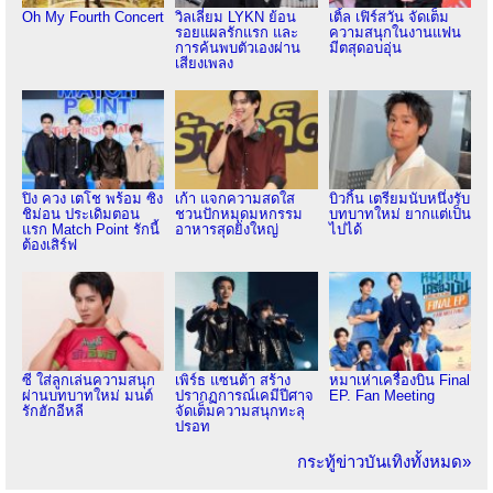
Oh My Fourth Concert
วิลเลี่ยม LYKN ย้อน
เติ้ล เฟิร์สวัน จัดเต็ม
รอยแผลรักแรก และ
ความสนุกในงานแฟน
การค้นพบตัวเองผ่าน
มีตสุดอบอุ่น
เสียงเพลง
ปิง ควง เตโช พร้อม ซิง
เก้า แจกความสดใส
บิวกิ้น เตรียมนับหนึ่งรับ
ชิม่อน ประเดิมตอน
ชวนปักหมุดมหกรรม
บทบาทใหม่ ยากแต่เป็น
แรก Match Point รักนี้
อาหารสุดยิ่งใหญ่
ไปได้
ต้องเสิร์ฟ
ซี ใส่ลูกเล่นความสนุก
เพิร์ธ แซนต้า สร้าง
หมาเห่าเครื่องบิน Final
ผ่านบทบาทใหม่ มนต์
ปรากฏการณ์เคมีปีศาจ
EP. Fan Meeting
รักฮักอีหลี
จัดเต็มความสนุกทะลุ
ปรอท
กระทู้ข่าวบันเทิงทั้งหมด»