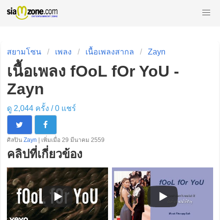
สยามโซน
เพลง
เนื้อเพลงสากล
Zayn
เนื้อเพลง fOoL fOr YoU -
Zayn
ดู 2,044 ครั้ง /
0
แชร์
ศิลปิน
Zayn
| เพิ่มเมื่อ 29 มีนาคม 2559
คลิปที่เกี่ยวข้อง