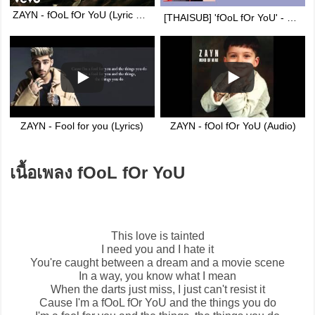
ZAYN - fOoL fOr YoU (Lyric Video)
[THAISUB] 'fOoL fOr YoU' - ZAYN #แปลเพลง
ZAYN - Fool for you (Lyrics)
ZAYN - fOol fOr YoU (Audio)
เนื้อเพลง fOoL fOr YoU
This love is tainted
I need you and I hate it
You're caught between a dream and a movie scene
In a way, you know what I mean
When the darts just miss, I just can't resist it
Cause I'm a
fOoL fOr YoU
and the things you do