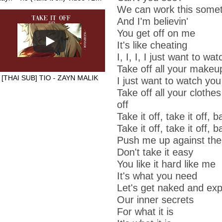
We can work this somet
And I'm believin'
You get off on me
It's like cheating
I, I, I, I just want to w
Take off all your makeup
[THAI SUB] TIO - ZAYN MALIK
I just want to watch you
Take off all your cloth
off
Take it off, take it off, b
Take it off, take it off, b
Push me up against the
Don't take it easy
You like it hard like me
It's what you need
Let's get naked and exp
Our inner secrets
For what it is