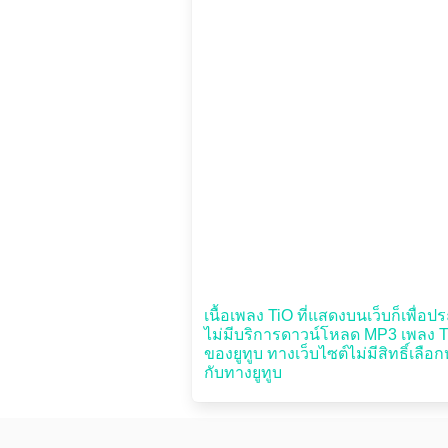
เนื้อเพลง TiO ที่แสดงบนเว็บก็เพื่อปร
ไม่มีบริการดาวน์โหลด MP3 เพลง TiO 
ของยูทูบ ทางเว็บไซต์ไม่มีสิทธิ์เลือ
กับทางยูทูบ