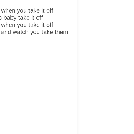
 when you take it off
 baby take it off
 when you take it off
es and watch you take them