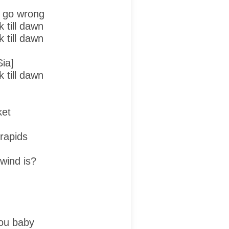
s go wrong
k till dawn
k till dawn
ia]
k till dawn
ket
rapids
wind is?
ou baby