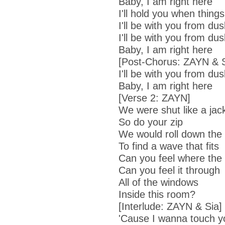
Baby, I am right here
I'll hold you when thing
I'll be with you from dus
I'll be with you from dus
Baby, I am right here
[Post-Chorus: ZAYN & S
I'll be with you from dus
Baby, I am right here
[Verse 2: ZAYN]
We were shut like a jac
So do your zip
We would roll down the 
To find a wave that fits
Can you feel where the 
Can you feel it through
All of the windows
Inside this room?
[Interlude: ZAYN & Sia]
'Cause I wanna touch y