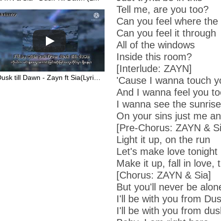
Tell me, are you too?
Can you feel where the 
Can you feel it through
All of the windows
Inside this room?
[Interlude: ZAYN]
Dusk till Dawn - Zayn ft Sia(Lyrics)#blueberry #mmsub
'Cause I wanna touch y
And I wanna feel you to
I wanna see the sunrise
On your sins just me a
[Pre-Chorus: ZAYN & Si
Light it up, on the run
Let's make love tonight
Make it up, fall in love, 
[Chorus: ZAYN & Sia]
But you'll never be alon
I'll be with you from
Dus
I'll be with you from dus