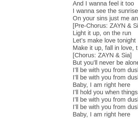
And I wanna feel it too
I wanna see the sunrise
On your sins just me a
[Pre-Chorus: ZAYN & Si
Light it up, on the run
Let's make love tonight
Make it up, fall in love, 
[Chorus: ZAYN & Sia]
But you'll never be alon
I'll be with you from dus
I'll be with you from dus
Baby, I am right here
I'll hold you when thing
I'll be with you from dus
I'll be with you from dus
Baby, I am right here