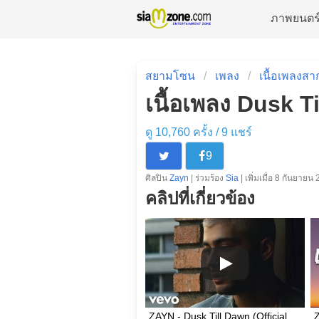
ภาพยนตร
สยามโซน
เพลง
เนื้อเพลงสา
เนื้อเพลง Dusk T
ดู 10,760 ครั้ง /
9
แชร์
9
ศิลปิน
Zayn
| ร่วมร้อง
Sia
| เพิ่มเมื่อ 8 กันยายน
คลิปที่เกี่ยวข้อง
ZAYN - Dusk Till Dawn (Official Video) ft. Sia