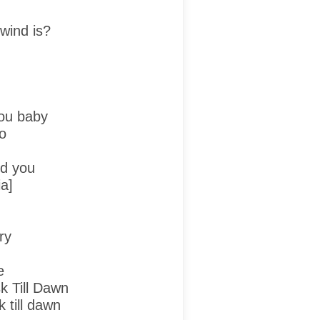
wind is?
ou baby
o
nd you
a]
try
e
k Till Dawn
k till dawn