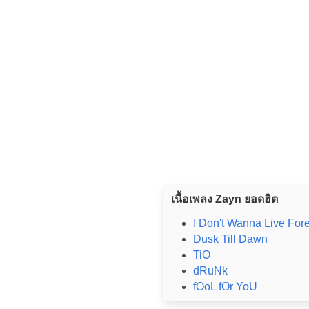
เนื้อเพลง Zayn ยอดฮิต
I Don't Wanna Live For
Dusk Till Dawn
TiO
dRuNk
fOoL fOr YoU