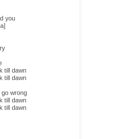
nd you
a]
try
e
k till dawn
k till dawn
s go wrong
k till dawn
k till dawn