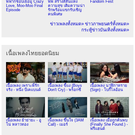
พี่ฟากชอบเธอมู่ Crazy
พีพี สร้างสีสันแห่ง
Fandom Fest
Love, Moo-Moo Final
ความสุข เติมความน่า
Episode
รักพร้อมแขกรับเชิญ
คนพิเศษ
ข่าวเพลงทั้งหมด»
ข่าวภาพยนตร์ทั้งหมด»
กระทู้ข่าวบันเทิงทั้งหมด»
เนื้อเพลงไทยยอดนิยม
เนื้อเพลง เพราะพี่รัก
เนื้อเพลง ขี้แง (Boys
เนื้อเพลง นาฬิกาทราย
จริง - หนึ่ง บีเคแบนด์
Don't Cry) - พร็อกซี
(Sign) - โบกี้ไลอ้อน
เนื้อเพลง ย้าย่ายะ - อู
เนื้อเพลง ขึ้นใจ (3AM
เนื้อเพลง เมื่อถูกค้นพบ
โน่ หลาวทอง
Call) - เมอร์
(Finally She Found.) -
ฟรีแฮนด์