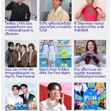
วิลเลี่ยม LYKN ย้อน
บิวกิ้น เตรียมนับหนึ่งรับ
ซี ใส่ลูกเล่นความสนุก
รอยแผลรักแรก และ
บทบาทใหม่ ยากแต่เป็น
ผ่านบทบาทใหม่ มนต์
การค้นพบตัวเองผ่าน
ไปได้
รักฮักอีหลี
เสียงเพลง
นนน และวง Flio คัด
Match Point รักนี้ต้อง
ฝ้าย ปลื้มกระแส ทุก
สรรเพลงดังมอบความ
เสิร์ฟ The First Match
อณูฤทัย ขอบคุณทุก
สนุกใน Thai Festival
แรงสนับสนุนจากแฟนๆ