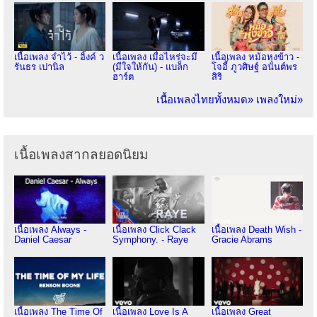
เนื้อเพลง จำไว้ - อิ้งค์ ว
เนื้อเพลง เมื่อไหร่จะมี
เนื้อเพลง หม้อหุงข้าว -
รันธร เปานิล
(มีใจให้กัน) - แบล็ก
โจอี้ ภูวศิษฐ์ อนันต์พร
ฮาร์ต
สิริ
เนื้อเพลงไทยทั้งหมด»
เพลงใหม่»
เนื้อเพลงสากลยอดนิยม
เนื้อเพลง Always -
เนื้อเพลง Click Clack
เนื้อเพลง Death Wish -
Daniel Caesar
Symphony. - Raye
Gracie Abrams
เนื้อเพลง The Time Of
เนื้อเพลง Love Is A
เนื้อเพลง Great