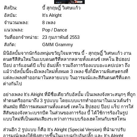
ศิลปิน:
บี้ สุกฤษฎิ์ วิเศษแก้ว
อัลบัม:
It's Alright
จำนวนเพลง:
8 เพลง
แนวเพลง:
Pop / Dance
วันที่ออกจำหน่าย:
23 กุมภาพันธ์ 2553
สังกัด:
GMM Grammy
มินิอัลบั้มจากนักร้องหนุ่มขวัญใจมหาชน บี้ - สุกฤษฎิ์ วิเศษแก้ว งาน
ดนตรีสีสันใหม่ในแบบดนตรีที่หลากหลายทั้งแดนซ์ เทคโน ฮิปฮอป
ป๊อป อาร์แอนด์บี แร็ป อันปลั๊ก รวมถึงการร้องแบบอะแคปเปลา ถึง
แม้ว่าอัลบั้มนี้จะมีเพลงใหม่ทั้งหมด 3 เพลง ซึ่งก็มีความพิเศษตรงที่
แต่ละเพลงทำออกมาในหลายแบบ ในอารมณ์และสีสันดนตรีที่แตก
ต่างกันไป
อย่างเพลง It's Alright ที่มีชื่อเดียวกับอัลบั้ม เป็นเพลงจังหวะสนุกๆ ที่ถูก
ทำดนตรีออกมาถึง 3 รูปแบบ โดยแบบแรกทำออกมาในแนวเต้นรำ
ทันสมัย ที่มีการผสมผสานทั้งแดนซ์ เทคโน ฮิปฮอป ป๊อป แร็ป การใส่
สีสันของจังหวะเบรกบีต ในส่วนของการร้อง บี้ ได้ใช้การร้องในรูป
แบบใหม่ที่เป็นผสมเสียงระหว่างการแบบร้องเฮดโทนกับเชสโทน
ส่วนอีก 2 รูปแบบ ก็คือ It's Alright (Special Version) ที่นำมาปรับ
อารมณ์เพลงให้ฟังสบายขึ้นในแบบฉบับอันปลั๊ก และ It's Alright