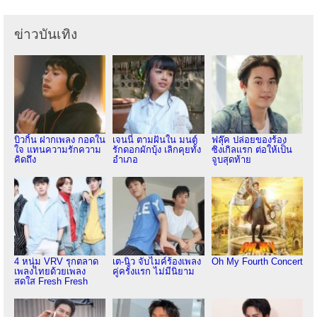
ข่าวบันเทิง
บิวกิ้น ฝากเพลง กอดใน
เจนนี่ ตามฝันใน มนต์
ฟลุ๊ค ปล่อยของร้อง
ใจ แทนความรักความ
รักดอกผักบุ้ง เลิกคุยทั้ง
ซิงเกิลแรก ต่อให้เป็น
คิดถึง
อำเภอ
จูบสุดท้าย
4 หนุ่ม VRV รุกตลาด
เต-นิว จับไมค์ร้องเพลง
Oh My Fourth Concert
เพลงไทยด้วยเพลง
คู่ครั้งแรก ไม่มีนิยาม
สดใส Fresh Fresh