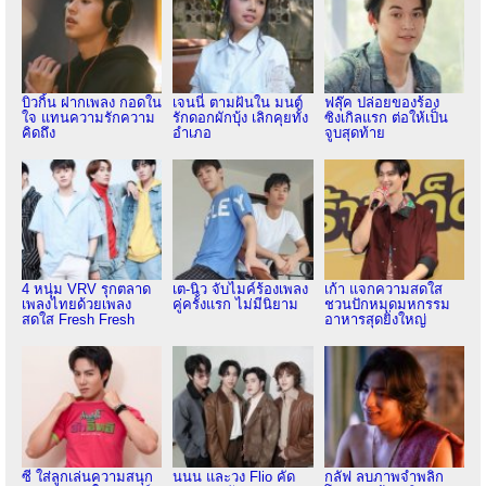
บิวกิ้น ฝากเพลง กอดใน
เจนนี่ ตามฝันใน มนต์
ฟลุ๊ค ปล่อยของร้อง
ใจ แทนความรักความ
รักดอกผักบุ้ง เลิกคุยทั้ง
ซิงเกิลแรก ต่อให้เป็น
คิดถึง
อำเภอ
จูบสุดท้าย
4 หนุ่ม VRV รุกตลาด
เต-นิว จับไมค์ร้องเพลง
เก้า แจกความสดใส
เพลงไทยด้วยเพลง
คู่ครั้งแรก ไม่มีนิยาม
ชวนปักหมุดมหกรรม
สดใส Fresh Fresh
อาหารสุดยิ่งใหญ่
ซี ใส่ลูกเล่นความสนุก
นนน และวง Flio คัด
กลัฟ ลบภาพจำพลิก