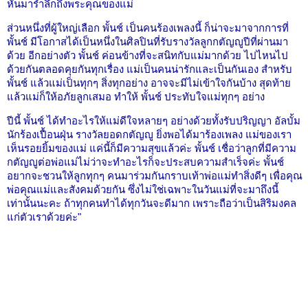
หันมารำลึกถึงพระคุณของแม่
ส่วนหนึ่งที่ผู้ใหญ่เลือก พั้นช์ เป็นคนร้องเพลงนี้ ก็น่าจะมาจากการที่
พั้นช์ มีโอกาสได้เป็นหนึ่งในศิลปินที่รับรางวัลลูกกตัญญูปีที่ผ่านมา
ด้วย อีกอย่างตัว พั้นช์ ค่อนข้างที่จะสนิทกับแม่มากด้วย ไปไหนไป
ด้วยกันตลอดคุยกันทุกเรื่อง แม่เป็นคนน่ารักและเป็นกันเอง สำหรับ
พั้นช์ แล้วแม่เป็นทุกๆ สิ่งทุกอย่าง อาจจะมีไม่เข้าใจกันบ้าง สุดท้าย
แล้วแม่ก็ให้อภัยลูกเสมอ ทำให้ พั้นช์ ประทับใจแม่ทุกๆ อย่าง
ปีนี้ พั้นช์ ได้ทำอะไรให้แม่ดีใจหลายๆ อย่างด้วยทั้งรับปริญญา อัลบั้ม
นักร้องเปื้อนฝุ่น รางวัลยอดกตัญญู ยิ่งพอได้มาร้องเพลง แม่ของเรา
เห็นรอยยิ้มของแม่ แค่นี้ก็มีความสุขแล้วค่ะ พั้นช์ เชื่อว่าลูกที่มีความ
กตัญญูต่อพ่อแม่ไม่ว่าจะทำอะไรก็จะประสบความสำเร็จค่ะ พั้นช์
อยากจะชวนให้ลูกทุกๆ คนมาร่วมกันกราบเท้าพ่อแม่ทำสิ่งดีๆ เพื่อคุณ
พ่อคุณแม่และสังคมด้วยกัน ซึ่งไม่ใช่เฉพาะในวันแม่ที่จะมาถึงนี้
เท่านั้นนะคะ ถ้าทุกคนทำได้ทุกวันจะดีมาก เพราะถือว่าเป็นสิริมงคล
แก่ตัวเราด้วยค่ะ"