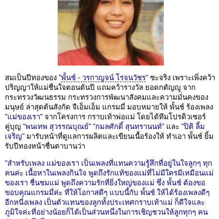
สมเป็นปีทองของ
"
พั้นช์ - วรกาญจน์ โรจนวัชร
"
ซะจริง เพราะเพิ่งคว้า
ปริญญาให้แม่ชื่นใจตอนต้นปี แถมคว้ารางวัล ยอดกตัญญู จาก
กระทรวงวัฒนธรรม กระทรวงการพัฒนาสังคมและความมั่นคงของ
มนุษย์ ล่าสุดต้นสังกัด จีเอ็มเอ็ม แกรมมี่ มอบหมายให้ พั้นช์ ร้องเพลง
"แม่ของเรา"
จากโครงการ กราบเท้าพ่อแม่ โดยได้ทีมโปรดิวเซอร์
คู่บุญ
"พนเทพ สุวรรณบุณย์"
"กมลศักดิ์ สุนทรานนท์"
และ
"ปิติ ลิ้ม
เจริญ"
มารับหน้าที่ดูแลการผลิตและเขียนเนื้อร้องให้ ทำเอา พั้นช์ ยิ้ม
รับปีทองหน้าชื่นตาบานว่า
"สำหรับเพลง แม่ของเรา เป็นเพลงที่แทนความรู้สึกที่อยู่ในใจลูกๆ ทุก
คนค่ะ เนื้อหาในเพลงกินใจ พูดถึงรักแท้ของแม่ที่ไม่มีใครมีเหมือนแม่
ของเรา ชื่นชมแม่ พูดถึงความรักที่ยิ่งใหญ่ของแม่ ซึ่ง พั้นช์ ต้องขอ
ขอบคุณแกรมมี่ค่ะ ที่ให้โอกาสดีๆ แบบนี้กับ พั้นช์ ให้ได้ร้องเพลงดีๆ
อีกหนี่งเพลง เป็นตัวแทนของลูกทั้งประเทศกราบเท้าแม่ ก็ดีใจและ
ภูมิใจค่ะที่อย่างน้อยก็ได้เป็นส่วนหนึ่งในการเชิญชวนให้ลูกทุกๆ คน