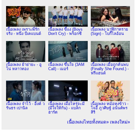
เนื้อเพลง เพราะพี่รัก
เนื้อเพลง ขี้แง (Boys
เนื้อเพลง นาฬิกาทราย
จริง - หนึ่ง บีเคแบนด์
Don't Cry) - พร็อกซี
(Sign) - โบกี้ไลอ้อน
เนื้อเพลง ย้าย่ายะ - อู
เนื้อเพลง ขึ้นใจ (3AM
เนื้อเพลง เมื่อถูกค้นพบ
โน่ หลาวทอง
Call) - เมอร์
(Finally She Found.) -
ฟรีแฮนด์
เนื้อเพลง จำไว้ - อิ้งค์ ว
เนื้อเพลง เมื่อไหร่จะมี
เนื้อเพลง หม้อหุงข้าว -
รันธร เปานิล
(มีใจให้กัน) - แบล็ก
โจอี้ ภูวศิษฐ์ อนันต์พร
ฮาร์ต
สิริ
เนื้อเพลงไทยทั้งหมด»
เพลงใหม่»