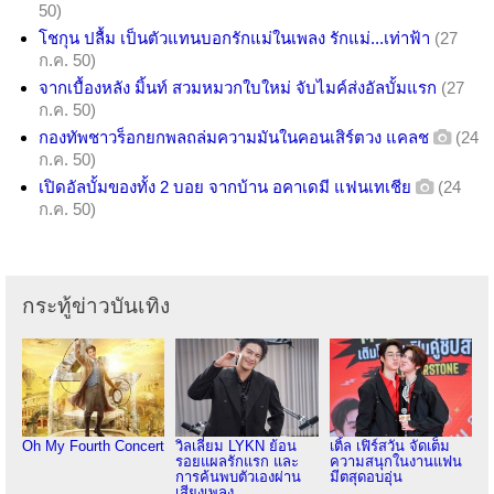
50)
โชกุน ปลื้ม เป็นตัวแทนบอกรักแม่ในเพลง รักแม่...เท่าฟ้า
(27
ก.ค. 50)
จากเบื้องหลัง มิ้นท์ สวมหมวกใบใหม่ จับไมค์ส่งอัลบั้มแรก
(27
ก.ค. 50)
กองทัพชาวร็อกยกพลถล่มความมันในคอนเสิร์ตวง แคลช
(24
ก.ค. 50)
เปิดอัลบั้มของทั้ง 2 บอย จากบ้าน อคาเดมี แฟนเทเชีย
(24
ก.ค. 50)
กระทู้ข่าวบันเทิง
Oh My Fourth Concert
วิลเลี่ยม LYKN ย้อน
เติ้ล เฟิร์สวัน จัดเต็ม
รอยแผลรักแรก และ
ความสนุกในงานแฟน
การค้นพบตัวเองผ่าน
มีตสุดอบอุ่น
เสียงเพลง