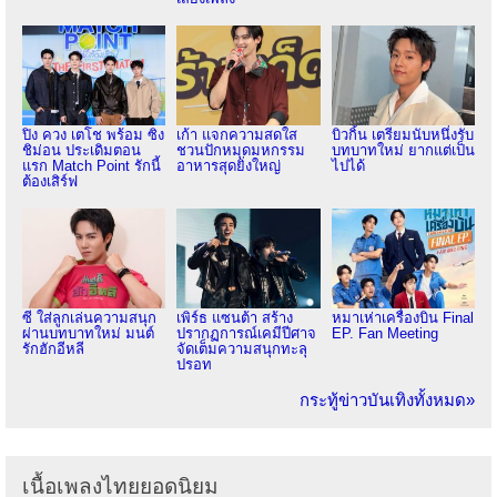
ปิง ควง เตโช พร้อม ซิง
เก้า แจกความสดใส
บิวกิ้น เตรียมนับหนึ่งรับ
ชิม่อน ประเดิมตอน
ชวนปักหมุดมหกรรม
บทบาทใหม่ ยากแต่เป็น
แรก Match Point รักนี้
อาหารสุดยิ่งใหญ่
ไปได้
ต้องเสิร์ฟ
ซี ใส่ลูกเล่นความสนุก
เพิร์ธ แซนต้า สร้าง
หมาเห่าเครื่องบิน Final
ผ่านบทบาทใหม่ มนต์
ปรากฏการณ์เคมีปีศาจ
EP. Fan Meeting
รักฮักอีหลี
จัดเต็มความสนุกทะลุ
ปรอท
กระทู้ข่าวบันเทิงทั้งหมด»
เนื้อเพลงไทยยอดนิยม