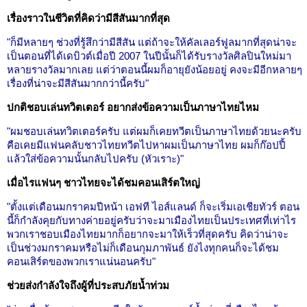
เรื่องราวในชีวิตที่คิดว่ามีสีสันมากที่สุด
"ก็มีหลายๆ ช่วงที่รู้สึกว่ามีสีสัน แต่ถ้าจะให้คัลเลอร์ฟูลมากที่สุดน่าจะ
เป็นตอนที่ได้เดบิวต์เมื่อปี 2007 ในปีนั้นก็ได้รับรางวัลศิลปินใหม่มา
หลายรางวัลมากเลย แต่ว่าตอนนี้ผมก็อายุยังน้อยอยู่ คงจะมีอีกหลายๆ
เรื่องที่น่าจะมีสีสันมากกว่านี้ครับ"
ปกติชอบเล่นทวิตเตอร์ อยากส่งข้อความเป็นภาษาไทยไหม
"ผมชอบเล่นทวิตเตอร์ครับ แต่ผมก็เคยทวีตเป็นภาษาไทยด้วยนะครับ
คือเคยมีแฟนคลับชาวไทยทวีตไปหาผมเป็นภาษาไทย ผมก็ก๊อปปี้
แล้วใส่ข้อความนั้นกลับไปครับ (หัวเราะ)"
เมื่อไรแฟนๆ ชาวไทยจะได้ชมคอนเสิร์ตใหญ่
"ตั้งแต่เดือนมกราคมปีหน้า เอฟที ไอส์แลนด์ ก็จะเริ่มเอเชียทัวร์ ตอน
นี้ก็กำลังคุยกับทางค่ายอยู่ครับว่าจะมาเมืองไทยเป็นประเทศที่เท่าไร
พวกเราชอบเมืองไทยมากก็อยากจะมาให้เร็วที่สุดครับ คิดว่าน่าจะ
เป็นช่วงมกราคมหรือไม่ก็เดือนกุมภาพันธ์ ยังไงทุกคนก็จะได้ชม
คอนเสิร์ตของพวกเราแน่นอนครับ"
ช่วยส่งกำลังใจถึงผู้ที่ประสบภัยน้ำท่วม