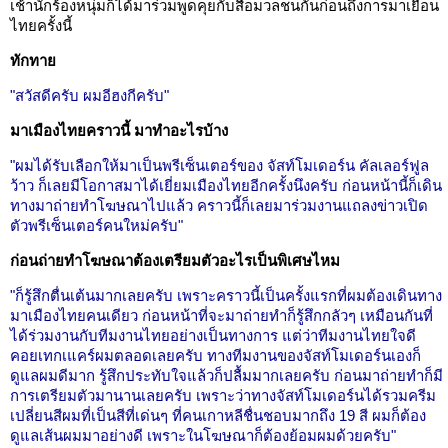
เช้านักร้องหนุ่มก็ได้มาร่วมพูดคุยกับสื่อมวลชนกันก่อนถึงการมาเยือน
ไทยครั้งนี้
ทักทาย
"สวัสดีครับ ผมอีฮงกีครับ"
มาเมืองไทยคราวนี้ มาทำอะไรบ้าง
"ผมได้รับเลือกให้มาเป็นพรีเซ็นเตอร์ของ จัสท์โมเดอร์น คัลเลอร์ฟูล
ว้าว ก็เลยมีโอกาสมาได้เยี่ยมเมืองไทยอีกครั้งนึงครับ ก่อนหน้านี้ก็เดิน
ทางมาถ่ายทำโฆษณาไปแล้ว คราวนี้ก็เลยมาร่วมงานแถลงข่าวเปิด
ตัวพรีเซ็นเตอร์คนใหม่ครับ"
ก่อนถ่ายทำโฆษณาต้องเตรียมตัวอะไรเป็นพิเศษไหม
"ก็รู้สึกตื่นเต้นมากเลยครับ เพราะคราวนี้เป็นครั้งแรกที่ผมต้องเดินทาง
มาเมืองไทยคนเดียว ก่อนหน้าที่จะมาถ่ายทำก็รู้สึกกลัวๆ เหมือนกันที่
ได้ร่วมงานกับทีมงานไทยอย่างเป็นทางการ แต่ว่าทีมงานไทยใจดี
คอยเทกเแคร์ผมตลอดเลยครับ ทางทีมงานของจัสท์โมเดอร์นเองก็
ดูแลผมดีมาก รู้สึกประทับใจแล้วก็ปลื้มมากเลยครับ ก่อนมาถ่ายทำก็มี
การเตรียมตัวมานานเลยครับ เพราะว่าทางจัสท์โมเดอร์นได้รวมครีม
เปลี่ยนสีผมที่เป็นสีที่เด่นๆ ที่คนเกาหลีชื่นชอบมากถึง 19 สี ผมก็ต้อง
ดูแลเส้นผมมาอย่างดี เพราะในโฆษณาก็ต้องย้อมผมด้วยครับ"