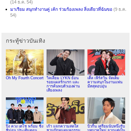
(14 ธ.ค. 54)
มาเรียม สนุกทำงานคู่ เค้ก ร่วมร้องเพลง สิ่งเดียวที่ฉันขอ
(9 ธ.ค.
54)
กระทู้ข่าวบันเทิง
Oh My Fourth Concert
วิลเลี่ยม LYKN ย้อน
เติ้ล เฟิร์สวัน จัดเต็ม
รอยแผลรักแรก และ
ความสนุกในงานแฟน
การค้นพบตัวเองผ่าน
มีตสุดอบอุ่น
เสียงเพลง
ปิง ควง เตโช พร้อม ซิง
เก้า แจกความสดใส
บิวกิ้น เตรียมนับหนึ่งรับ
ชิม่อน ประเดิมตอน
ชวนปักหมุดมหกรรม
บทบาทใหม่ ยากแต่เป็น