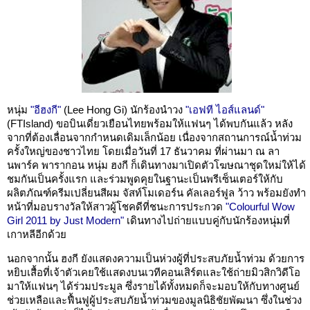
หนุ่ม
"อีฮงกี"
(Lee Hong Gi) นักร้องนำวง
"เอฟที ไอส์แลนด์"
(FTIsland) ขอบินเดี่ยวเยือนไทยพร้อมให้แฟนๆ ได้พบกันแล้ว หลัง
จากที่ต้องเลื่อนจากกำหนดเดิมเล็กน้อย เนื่องจากสถานการณ์น้ำท่วม
ครั้งใหญ่ของชาวไทย โดยเมื่อวันที่ 17 ธันวาคม ที่ผ่านมา ณ ลา
นพาร์ค พารากอน หนุ่ม ฮงกี ก็เดินทางมาเปิดตัวโฆษณาชุดใหม่ให้ได้
ชมกันเป็นครั้งแรก และร่วมพูดคุยในฐานะเป็นพรีเซ็นเตอร์ให้กับ
ผลิตภัณฑ์ครีมเปลี่ยนสีผม จัสท์โมเดอร์น คัลเลอร์ฟูล ว้าว พร้อมยังทำ
หน้าที่มอบรางวัลให้สาวผู้โชคดีที่ชนะการประกวด
"Colourful Wow
Girl 2011 by Just Modern"
เดินทางไปถ่ายแบบคู่กับนักร้องหนุ่มที่
เกาหลีอีกด้วย
นอกจากนั้น ฮงกี ยังแสดงความเป็นห่วงผู้ที่ประสบภัยน้ำท่วม ด้วยการ
หยิบเสื้อที่เจ้าตัวเคยใช้แสดงบนเวทีคอนเสิร์ตและใช้ถ่ายมิวสิกวิดีโอ
มาให้แฟนๆ ได้ร่วมประมูล ซึ่งรายได้ทั้งหมดก็จะมอบให้กับทางศูนย์
ช่วยเหลือและฟื้นฟูผู้ประสบภัยน้ำท่วมของมูลนิธิชัยพัฒนา ซึ่งในช่วง