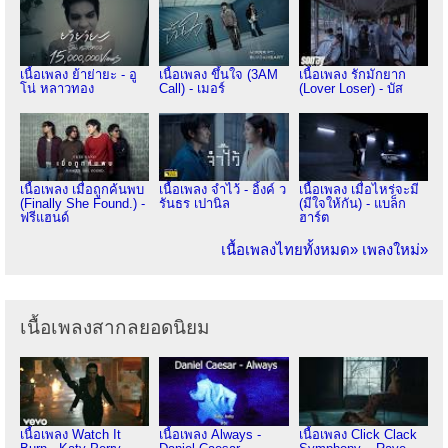
เนื้อเพลง ย้าย่ายะ - อู
เนื้อเพลง ขึ้นใจ (3AM
เนื้อเพลง รักมักยาก
โน่ หลาวทอง
Call) - เมอร์
(Lover Loser) - บัส
เนื้อเพลง เมื่อถูกค้นพบ
เนื้อเพลง จำไว้ - อิ้งค์ ว
เนื้อเพลง เมื่อไหร่จะมี
(Finally She Found.) -
รันธร เปานิล
(มีใจให้กัน) - แบล็ก
ฟรีแฮนด์
ฮาร์ต
เนื้อเพลงไทยทั้งหมด»
เพลงใหม่»
เนื้อเพลงสากลยอดนิยม
เนื้อเพลง Watch It
เนื้อเพลง Always -
เนื้อเพลง Click Clack