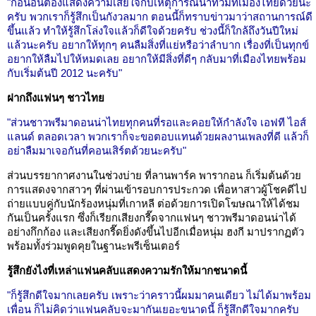
"ก่อนอื่นต้องแสดงความเสียใจกับเหตุการณ์น้ำท่วมที่เมืองไทยด้วยนะ
ครับ พวกเราก็รู้สึกเป็นกังวลมาก ตอนนี้ก็ทราบข่าวมาว่าสถานการณ์ดี
ขึ้นแล้ว ทำให้รู้สึกโล่งใจแล้วก็ดีใจด้วยครับ ช่วงนี้ก็ใกล้ถึงวันปีใหม่
แล้วนะครับ อยากให้ทุกๆ คนลืมสิ่งที่แย่หรือว่าลำบาก เรื่องที่เป็นทุกข์
อยากให้ลืมไปให้หมดเลย อยากให้มีสิ่งที่ดีๆ กลับมาที่เมืองไทยพร้อม
กับเริ่มต้นปี 2012 นะครับ"
ฝากถึงแฟนๆ ชาวไทย
"ส่วนชาวพรีมาดอนน่าไทยทุกคนที่รอและคอยให้กำลังใจ เอฟที ไอส์
แลนด์ ตลอดเวลา พวกเราก็จะขอตอบแทนด้วยผลงานเพลงที่ดี แล้วก็
อย่าลืมมาเจอกันที่คอนเสิร์ตด้วยนะครับ"
ส่วนบรรยากาศงานในช่วงบ่าย ที่ลานพาร์ค พารากอน ก็เริ่มต้นด้วย
การแสดงจากสาวๆ ที่ผ่านเข้ารอบการประกวด เพื่อหาสาวผู้โชคดีไป
ถ่ายแบบคู่กับนักร้องหนุ่มที่เกาหลี ต่อด้วยการเปิดโฆษณาให้ได้ชม
กันเป็นครั้งแรก ซึ่งก็เรียกเสียงกรี๊ดจากแฟนๆ ชาวพรีมาดอนน่าได้
อย่างกึกก้อง และเสียงกรี๊ดยิ่งดังขึ้นไปอีกเมื่อหนุ่ม ฮงกี มาปรากฏตัว
พร้อมทั้งร่วมพูดคุยในฐานะพรีเซ็นเตอร์
รู้สึกยังไงที่เหล่าแฟนคลับแสดงความรักให้มากชนาดนี้
"ก็รู้สึกดีใจมากเลยครับ เพราะว่าคราวนี้ผมมาคนเดียว ไม่ได้มาพร้อม
เพื่อน ก็ไม่คิดว่าแฟนคลับจะมากันเยอะขนาดนี้ ก็รู้สึกดีใจมากครับ