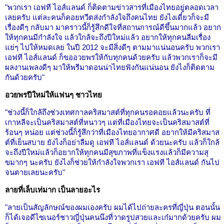
"พวกเรา เอฟที ไอส์แลนด์ ก็ติดตามข่าวสารที่เมืองไทยอยู่ตลอดเวลา
เลยครับ แต่ละคนก็คอยทวีตส่งกำลังใจถึงคนไทย ยังไงเดี๋ยวก็จะมี
เรื่องดีๆ กลับมา มาคราวนี้ก็รู้สึกดีใจที่สถานการณ์ดีขึ้นมากแล้ว อยาก
ให้ทุกคนมีกำลังใจ แล้วใกล้จะถึงปีใหม่แล้ว อยากให้ทุกคนลืมเรื่อง
แย่ๆ ไปให้หมดเลย ในปี 2012 จะมีสิ่งดีๆ ตามมาแน่นอนครับ พวกเรา
เอฟที ไอส์แลนด์ ก็ขออวยพรให้กับทุกคนด้วยครับ แล้วพวกเราก็จะมี
ผลงานเพลงดีๆ มาให้พรีมาดอนน่าไทยฟังกันแน่นอน ยังไงก็ติดตาม
กันด้วยครับ"
อวยพรปีใหม่ให้แฟนๆ ชาวไทย
"ช่วงนี้ก็ใกล้ถึงช่วงเทศกาลคริสมาสต์ที่ทุกคนรอคอยแล้วนะครับ ที่
เกาหลีจะเป็นคริสมาสต์ที่หนาวๆ แต่ที่เมืองไทยจะเป็นคริสมาสต์ที่
ร้อนๆ หน่อย แต่ช่วงนี้ก็รู้สึกว่าที่เมืองไทยอากาศดี อยากให้มีคริสมาส
ต์ที่เย็นสบาย ยังไงก็อย่าลืมดู เอฟที ไอส์แลนด์ ด้วยนะครับ แล้วก็ใกล้
จะถึงปีใหม่แล้วก็อยากให้ทุกคนมีสุขภาพที่แข็งแรงแล้วก็มีความสุ
ขมากๆ นะครับ ยังไงก็ช่วยให้กำลังใจพวกเรา เอฟที ไอส์แลนด์ กันไป
จนตายเลยนะครับ"
ลายที่เล็บเท่มาก เป็นลายอะไร
"ลายเป็นสัญลักษณ์ของผมเองครับ ผมได้ไปถ่ายละครที่ญี่ปุ่น ตอนนั้น
ก็ได้เจอดีไซเนอร์ชาวญี่ปุ่นคนนึงที่วาดรูปสวยและเก๋มากด้วยครับ ผม