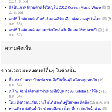
(11 มิ.ย. 55)
ศิลปินเกาหลีรวมตัวครั้งใหญ่ใน 2012 Korean Music Wave
(9
เม.ย. 55)
เอฟที ไอส์แลนด์ เปิดทัวร์คอนเสิร์ต เลือกส่งความสุขในไทย
(9
ก.พ. 53)
เอฟที ไอส์แลนด์ เผยสมาชิกใหม่ แง้มมีคอนเสิร์ตปลายปี
(10
ก.ค. 52)
ความคิดเห็น
ข่าวแวดวงเพลงดนตรีอื่นๆ ในช่วงนั้น
ดี้ แต่ง บ้านเรา บ้านพ่อ รวมศิลปินฟื้นฟูจิตใจเหตุอุทกภัย
(19
ธ.ค. 54)
เนโกะ จัมพ์ เดินหน้าทำเพลงที่ญี่ปุ่น ส่ง Ai Kotoba มาให้ฟัง
(16
ธ.ค. 54)
โดม ดึงตัวตนเรียบง่ายไม่ได้ประดิษฐ์ใส่เพลง คิดถึง
(15 ธ.ค. 54)
หานเกิง แบ่งปันน้ำใจ ช่วยเหลือชาวไทยที่ประสบภัยน้ำท่วม