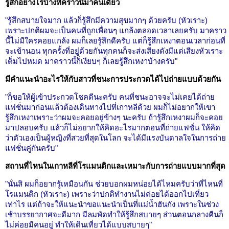
รู้สึกอย่างไรบ้างที่คราวนี้มาคนเดียว
"รู้สึกสบายใจมาก แล้วก็รู้สึกมีความสุขมากๆ ด้วยครับ (หัวเราะ)
เพราะปกติผมจะเป็นคนที่ถูกเพื่อนๆ แกล้งตลอดเวลาเลยครับ มาคราว
นี้ไม่มีใครคอยแกล้ง ผมก็เลยรู้สึกดีครับ แต่ก็รู้สึกเหงาตอนเวลาก่อนที่
จะเข้านอน ทุกครั้งที่อยู่ด้วยกันทุกคนก็จะส่งเสียงดังมีแต่เสียงหัวเราะ
เต็มไปหมด มาคราวนี้ก็เงียบๆ ก็เลยรู้สึกเหงาบ้างครับ"
มีคำแนะนำอะไรให้กับสาวที่ชนะการประกวดได้ไปถ่ายแบบด้วยกัน
"ก็ขอให้ผู้เข้าประกวดโชคดีนะครับ คนที่ชนะอาจจะไม่เคยได้ถ่าย
แฟชั่นมาก่อนแล้วต้องเดินทางไปที่เกาหลีด้วย ผมก็ไม่อยากให้เขา
รู้สึกเหงาเพราะว่าผมจะคอยอยู่ข้างๆ นะครับ ถ้ารู้สึกเหงาผมก็จะคอย
มาปลอบครับ แล้วก็ไม่อยากให้คิดอะไรมากตอนที่ถ่ายแฟชั่น ให้คิด
ว่าตัวเองเป็นผู้หญิงที่สวยที่สุดในโลก จะได้มีแรงบันดาลใจในการถ่าย
แฟชั่นคู่กันครับ"
สถานที่ไหนในเกาหลีที่โรแมนติกและเหมาะกับการถ่ายแบบมากที่สุด
"นั่นสิ ผมก็อยากรู้เหมือนกัน ช่วยบอกผมหน่อยได้ไหมครับว่าที่ไหนที่
โรแมนติก (หัวเราะ) เพราะว่าปกติทำงานไม่ค่อยได้ออกไปเที่ยว
เท่าไร แต่ถ้าจะให้แนะนำขอแนะนำเป็นที่แม่น้ำฮันกัง เพราะในช่วง
เช้าบรรยากาศจะดีมาก มีลมพัดทำให้รู้สึกสบายๆ ส่วนตอนกลางคืนก็
ไม่ค่อยมีคนอยู่ ทำให้เดินเที่ยวได้แบบสบายๆ"