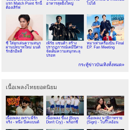
แรก Match Point รักนี้
อาหารสุดยิ่งใหญ่
ไปได้
ต้องเสิร์ฟ
ซี ใส่ลูกเล่นความสนุก
เพิร์ธ แซนต้า สร้าง
หมาเห่าเครื่องบิน Final
ผ่านบทบาทใหม่ มนต์
ปรากฏการณ์เคมีปีศาจ
EP. Fan Meeting
รักฮักอีหลี
จัดเต็มความสนุกทะลุ
ปรอท
กระทู้ข่าวบันเทิงทั้งหมด»
เนื้อเพลงไทยยอดนิยม
เนื้อเพลง เพราะพี่รัก
เนื้อเพลง ขี้แง (Boys
เนื้อเพลง นาฬิกาทราย
จริง - หนึ่ง บีเคแบนด์
Don't Cry) - พร็อกซี
(Sign) - โบกี้ไลอ้อน