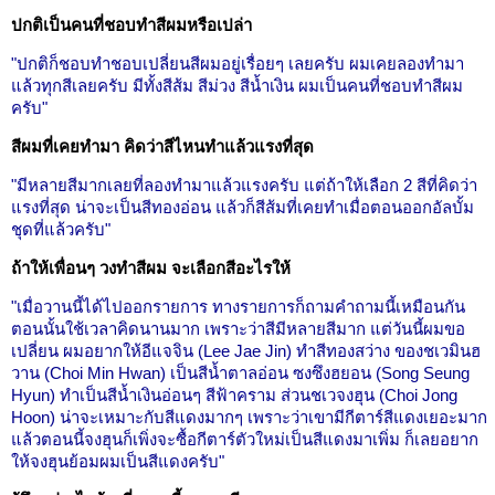
ปกติเป็นคนที่ชอบทำสีผมหรือเปล่า
"ปกติก็ชอบทำชอบเปลี่ยนสีผมอยู่เรื่อยๆ เลยครับ ผมเคยลองทำมา
แล้วทุกสีเลยครับ มีทั้งสีส้ม สีม่วง สีน้ำเงิน ผมเป็นคนที่ชอบทำสีผม
ครับ"
สีผมที่เคยทำมา คิดว่าสีไหนทำแล้วแรงที่สุด
"มีหลายสีมากเลยที่ลองทำมาแล้วแรงครับ แต่ถ้าให้เลือก 2 สีที่คิดว่า
แรงที่สุด น่าจะเป็นสีทองอ่อน แล้วก็สีส้มที่เคยทำเมื่อตอนออกอัลบั้ม
ชุดที่แล้วครับ"
ถ้าให้เพื่อนๆ วงทำสีผม จะเลือกสีอะไรให้
"เมื่อวานนี้ได้ไปออกรายการ ทางรายการก็ถามคำถามนี้เหมือนกัน
ตอนนั้นใช้เวลาคิดนานมาก เพราะว่าสีมีหลายสีมาก แต่วันนี้ผมขอ
เปลี่ยน ผมอยากให้อีแจจิน (Lee Jae Jin) ทำสีทองสว่าง ของชเวมินฮ
วาน (Choi Min Hwan) เป็นสีน้ำตาลอ่อน ซงซึงฮยอน (Song Seung
Hyun) ทำเป็นสีน้ำเงินอ่อนๆ สีฟ้าคราม ส่วนชเวจงฮุน (Choi Jong
Hoon) น่าจะเหมาะกับสีแดงมากๆ เพราะว่าเขามีกีตาร์สีแดงเยอะมาก
แล้วตอนนี้จงฮุนก็เพิ่งจะซื้อกีตาร์ตัวใหม่เป็นสีแดงมาเพิ่ม ก็เลยอยาก
ให้จงฮุนย้อมผมเป็นสีแดงครับ"