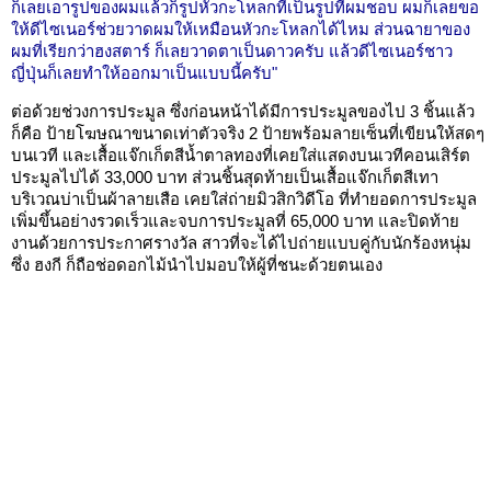
ก็เลยเอารูปของผมแล้วก็รูปหัวกะโหลกที่เป็นรูปที่ผมชอบ ผมก็เลยขอ
ให้ดีไซเนอร์ช่วยวาดผมให้เหมือนหัวกะโหลกได้ไหม ส่วนฉายาของ
ผมที่เรียกว่าฮงสตาร์ ก็เลยวาดตาเป็นดาวครับ แล้วดีไซเนอร์ชาว
ญี่ปุ่นก็เลยทำให้ออกมาเป็นแบบนี้ครับ"
ต่อด้วยช่วงการประมูล ซึ่งก่อนหน้าได้มีการประมูลของไป 3 ชิ้นแล้ว
ก็คือ ป้ายโฆษณาขนาดเท่าตัวจริง 2 ป้ายพร้อมลายเซ็นที่เขียนให้สดๆ
บนเวที และเสื้อแจ๊กเก็ตสีน้ำตาลทองที่เคยใส่แสดงบนเวทีคอนเสิร์ต
ประมูลไปได้ 33,000 บาท ส่วนชิ้นสุดท้ายเป็นเสื้อแจ๊กเก็ตสีเทา
บริเวณบ่าเป็นผ้าลายเสือ เคยใส่ถ่ายมิวสิกวิดีโอ ที่ทำยอดการประมูล
เพิ่มขึ้นอย่างรวดเร็วและจบการประมูลที่ 65,000 บาท และปิดท้าย
งานด้วยการประกาศรางวัล สาวที่จะได้ไปถ่ายแบบคู่กับนักร้องหนุ่ม
ซึ่ง ฮงกี ก็ถือช่อดอกไม้นำไปมอบให้ผู้ที่ชนะด้วยตนเอง