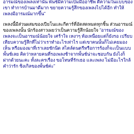
อารมณ์ของเพลงเท่านั้น พั้นช์มีความเป็มมืออาชีพ ตีความในแบบของ
เขา ทำการบ้านมาดีมาก ขยายความรู้สึกของเพลงไปได้อีก ทำให้
เพลงมีอารมณ์มากขึ้น"
เพลงนี้มีส่วนผสมของเปียโนและกีตาร์ที่อัดสดหมดทุกชิ้น ส่วนอารมณ์
ของเพลงนั้น นักร้องสาวเผยว่าเป็นความรู้สึกน้อยใจ
"อารมณ์ของ
เพลงจะเป็นอารมณ์น้อยใจ เศร้าใจ เหงาๆ ท้อเหนื่อยแต่ก็ยังรอ เปรียบ
เทียบความรู้สึกที่ไม่ว่าเราทำอะไรเท่าไร แต่เขาคนนั้นก็ไม่เคยมอง
เห็น หรือมองมาที่เราเลยซักนิด สไตล์ดนตรีหรือการร้องก็จะเป็นแบบ
พั้นช์เลย คิดว่าหลายคนที่รอเพลงช้าจากพั้นช์น่าจะชอบกัน ยังไงก็
ฝากด้วยนะคะ ทั้งละครเรื่อง ขอโทษที่รักเธอ และเพลง ไม่มีอะไรใกล้
คำว่ารัก ซิงเกิลของพั้นช์ค่ะ"