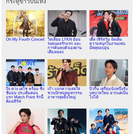
กระทู้ข่าวบันเทิง
Oh My Fourth Concert
วิลเลี่ยม LYKN ย้อน
เติ้ล เฟิร์สวัน จัดเต็ม
รอยแผลรักแรก และ
ความสนุกในงานแฟน
การค้นพบตัวเองผ่าน
มีตสุดอบอุ่น
เสียงเพลง
ปิง ควง เตโช พร้อม ซิง
เก้า แจกความสดใส
บิวกิ้น เตรียมนับหนึ่งรับ
ชิม่อน ประเดิมตอน
ชวนปักหมุดมหกรรม
บทบาทใหม่ ยากแต่เป็น
แรก Match Point รักนี้
อาหารสุดยิ่งใหญ่
ไปได้
ต้องเสิร์ฟ