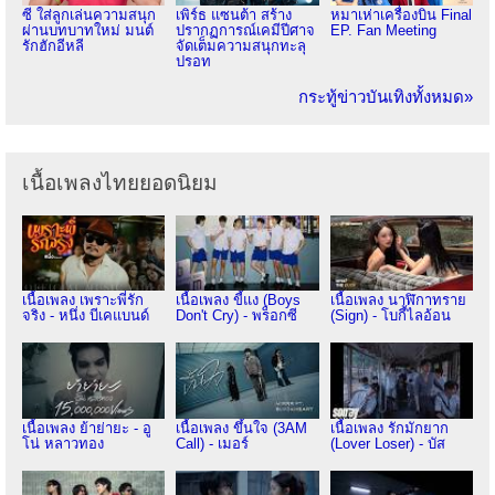
ซี ใส่ลูกเล่นความสนุก
เพิร์ธ แซนต้า สร้าง
หมาเห่าเครื่องบิน Final
ผ่านบทบาทใหม่ มนต์
ปรากฏการณ์เคมีปีศาจ
EP. Fan Meeting
รักฮักอีหลี
จัดเต็มความสนุกทะลุ
ปรอท
กระทู้ข่าวบันเทิงทั้งหมด»
เนื้อเพลงไทยยอดนิยม
เนื้อเพลง เพราะพี่รัก
เนื้อเพลง ขี้แง (Boys
เนื้อเพลง นาฬิกาทราย
จริง - หนึ่ง บีเคแบนด์
Don't Cry) - พร็อกซี
(Sign) - โบกี้ไลอ้อน
เนื้อเพลง ย้าย่ายะ - อู
เนื้อเพลง ขึ้นใจ (3AM
เนื้อเพลง รักมักยาก
โน่ หลาวทอง
Call) - เมอร์
(Lover Loser) - บัส