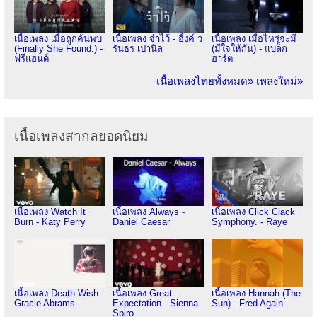
เนื้อเพลง เมื่อถูกค้นพบ
เนื้อเพลง จำไว้ - อิ้งค์ ว
เนื้อเพลง เมื่อไหร่จะมี
(Finally She Found.) -
รันธร เปานิล
(มีใจให้กัน) - แบล็ก
ฟรีแฮนด์
ฮาร์ต
เนื้อเพลงไทยทั้งหมด»
เพลงใหม่»
เนื้อเพลงสากลยอดนิยม
เนื้อเพลง Watch It
เนื้อเพลง Always -
เนื้อเพลง Click Clack
Burn - Katy Perry
Daniel Caesar
Symphony. - Raye
เนื้อเพลง Death Wish -
เนื้อเพลง Great
เนื้อเพลง Hannah (The
Gracie Abrams
Expectation - Sienna
Sun) - Fred Again..
Spiro