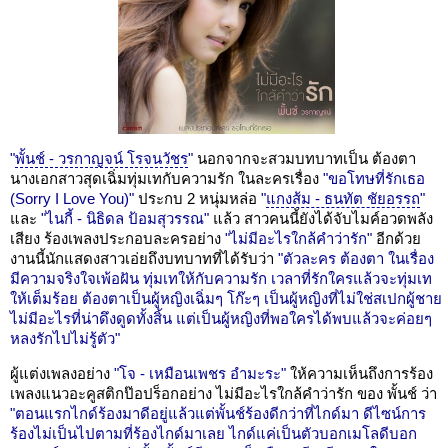
"
พั้นช์ - วรกาญจน์ โรจนวัชร
"
นอกจากจะสวมบทบาทเป็น ต้องตา
นางเอกสาวสุดเฉิ่มทุ่มเทกับความรัก ในละครเรื่อง
"ขอโทษที่รักเธอ
(Sorry I Love You)"
ประกบ 2 หนุ่มหล่อ
"
แกงส้ม - ธนทัต ชัยอรรถ
"
และ
"ไนกี้ - นิธิดล ป้อมสุวรรณ"
แล้ว สาวคนนี้ยังได้จับไมค์อวดพลัง
เสียง ร้องเพลงประกอบละครอย่าง
"ไม่มีอะไรใกล้คำว่ารัก"
อีกด้วย
งานนี้นักแสดงสาวเอ่ยถึงบทบาทที่ได้รับว่า
"ตัวละคร ต้องตา ในเรื่อง
มีความจริงใจเพ้อฝัน ทุ่มเทให้กับความรัก เวลาที่รักใครแล้วจะทุ่มเท
ให้เต็มร้อย ต้องตาเป็นผู้หญิงเฉิ่มๆ โก๊ะๆ เป็นผู้หญิงที่ไม่ใช่สเปกผู้ชาย
ไม่มีอะไรที่น่าดึงดูดทั้งสิ้น แต่เป็นผู้หญิงที่พอใครได้พบแล้วจะค่อยๆ
หลงรักไปไม่รู้ตัว"
ผู้แต่งเพลงอย่าง
"โจ - เหมือนเพชร อำมะระ"
ให้ความเห็นถึงการร้อง
เพลงแนวอะคูสติกป๊อปร็อกอย่าง ไม่มีอะไรใกล้คำว่ารัก ของ พั้นช์ ว่า
"ตอนแรกไกด์ร้องมาดีอยู่แล้วแต่พั้นช์ร้องดีกว่าที่ไกด์มา ดีไซน์การ
ร้องไม่เป็นไปตามที่ร้องไกด์มาเลย ไกด์แค่เป็นตัวบอกเมโลดีบอก