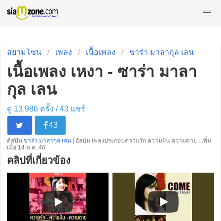
สยามโซน
เพลง
เนื้อเพลง
ซาร่า มาลากุล เลน
เนื้อเพลง เหงา - ซาร่า มาลา
กุล เลน
ดู 13,986 ครั้ง /
43
แชร์
43
ศิลปิน
ซาร่า มาลากุล เลน
| อัลบัม เพลงประกอบความรัก ความฝัน ความตาย | เพิ่ม
เมื่อ 14 ต.ค. 46
คลิปที่เกี่ยวข้อง