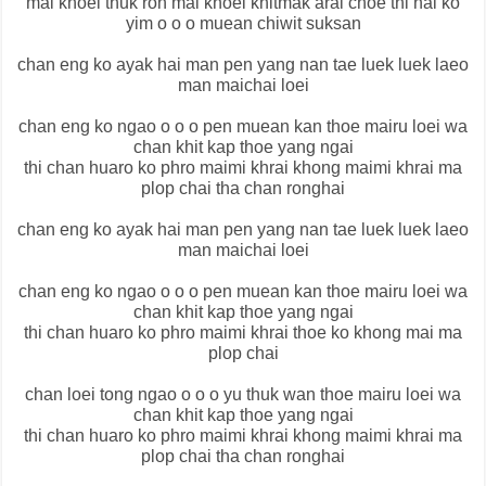
mai khoei thuk ron mai khoei khitmak arai choe thi nai ko
yim o o o muean chiwit suksan
chan eng ko ayak hai man pen yang nan tae luek luek laeo
man maichai loei
chan eng ko ngao o o o pen muean kan thoe mairu loei wa
chan khit kap thoe yang ngai
thi chan huaro ko phro maimi khrai khong maimi khrai ma
plop chai tha chan ronghai
chan eng ko ayak hai man pen yang nan tae luek luek laeo
man maichai loei
chan eng ko ngao o o o pen muean kan thoe mairu loei wa
chan khit kap thoe yang ngai
thi chan huaro ko phro maimi khrai thoe ko khong mai ma
plop chai
chan loei tong ngao o o o yu thuk wan thoe mairu loei wa
chan khit kap thoe yang ngai
thi chan huaro ko phro maimi khrai khong maimi khrai ma
plop chai tha chan ronghai