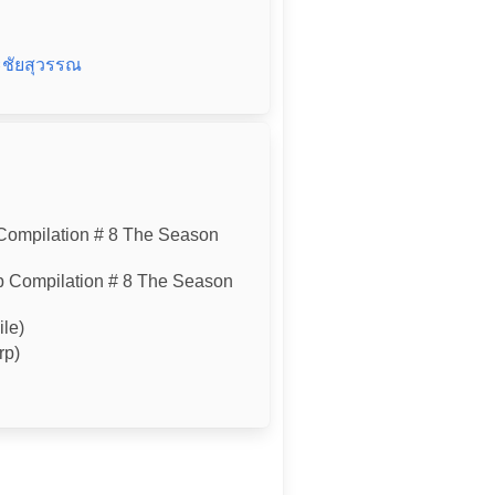
นะชัยสุวรรณ
Compilation # 8 The Season
 Compilation # 8 The Season
ile)
rp)