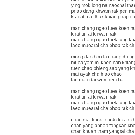
ying mok long na naochai tha
priap dang khwam rak pen m
kradat mai thuk khian phap dai
man chang ngao luea koen h
khat un ai khwam rak
man chang ngao luek long kh
laeo muearai cha phop rak chi
mong dao bon fa chang du n
muea yam mi khon nan khiang
tuen chao phleng sao yang kh
mai ayak cha hiao chao
lae diao dai won henchai
man chang ngao luea koen h
khat un ai khwam rak
man chang ngao luek long kh
laeo muearai cha phop rak chi
chan mai khoei chok di kap 
chan yang aphap tongkan kh
chan khuan tham yangrai ch