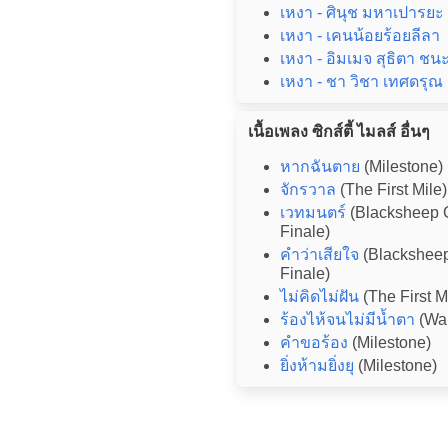
เหงา - ศินุช มหาเปารยะ
เหงา - เคนน้อยร้อยลีลา
เหงา - อิมเมจ สุธิตา ช
เหงา - ชา วิชา เทศดรุณ
เนื้อเพลง ซิกส์ตี้ ไมลส์ อื่นๆ
หากฉันตาย
(Milestone)
จักรวาล
(The First Mile)
เวทมนตร์
(Blacksheep 
Finale)
คำว่าเสียใจ
(Blacksheep
Finale)
ไม่คิดไม่ฝัน
(The First M
ร้องไห้จนไม่มีน้ำตา
(Wa
คำขอร้อง
(Milestone)
ยิ่งห้ามยิ่งยุ
(Milestone)