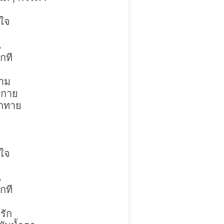
วใจ
น
กที
งาม
างกาย
ักทาย
จ
วใจ
น
กที
รัก