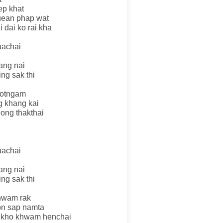
ep khat
uean phap wat
 dai ko rai kha
uachai
ang nai
ng sak thi
gotngam
 khang kai
ong thakthai
uachai
ang nai
ng sak thi
khwam rak
on sap namta
a kho khwam henchai