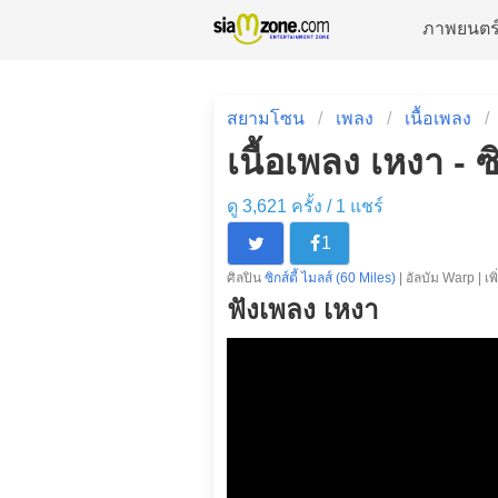
ภาพยนตร
สยามโซน
เพลง
เนื้อเพลง
เนื้อเพลง เหงา - ซ
ดู 3,621 ครั้ง /
1
แชร์
1
ศิลปิน
ซิกส์ตี้ ไมลส์ (60 Miles)
| อัลบัม Warp | เพ
ฟังเพลง เหงา