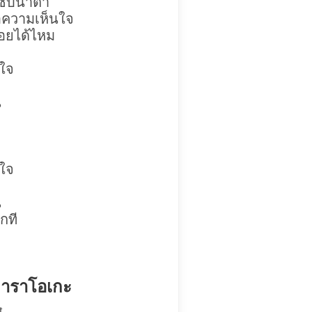
ซับน้ำตา
อความเห็นใจ
อยได้ไหม
วใจ
น
วใจ
น
กที
คาราโอเกะ
t