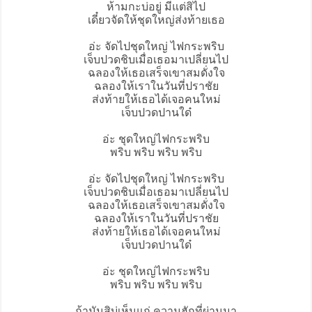
ห้ามกะบ่อยู่ มีแต่สิไป
เดี๋ยวจัดให้ชุดใหญ่ส่งท้ายเธอ
อ่ะ จัดไปชุดใหญ่ ไฟกระพริบ
เจ็บปวดชิบเมื่อเธอมาเปลี่ยนไป
ฉลองให้เธอเสร็จเขาสมดั่งใจ
ฉลองให้เราในวันที่ปราชัย
ส่งท้ายให้เธอได้เจอคนใหม่
เจ็บปวดปานใด๋
อ่ะ
ชุดใหญ่ไฟกระพริบ
พริบ พริบ พริบ พริบ
อ่ะ จัดไปชุดใหญ่ ไฟกระพริบ
เจ็บปวดชิบเมื่อเธอมาเปลี่ยนไป
ฉลองให้เธอเสร็จเขาสมดั่งใจ
ฉลองให้เราในวันที่ปราชัย
ส่งท้ายให้เธอได้เจอคนใหม่
เจ็บปวดปานใด๋
อ่ะ ชุดใหญ่ไฟกระพริบ
พริบ พริบ พริบ พริบ
ถ้ามันสิบ่เห็นแก่ ความฮักที่ผ่านมา