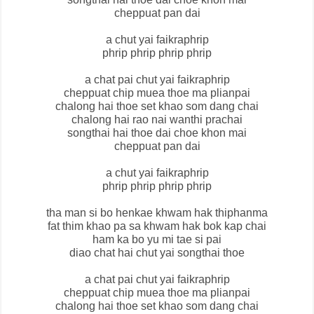
cheppuat pan dai
a chut yai faikraphrip
phrip phrip phrip phrip
a chat pai chut yai faikraphrip
cheppuat chip muea thoe ma plianpai
chalong hai thoe set khao som dang chai
chalong hai rao nai wanthi prachai
songthai hai thoe dai choe khon mai
cheppuat pan dai
a chut yai faikraphrip
phrip phrip phrip phrip
tha man si bo henkae khwam hak thiphanma
fat thim khao pa sa khwam hak bok kap chai
ham ka bo yu mi tae si pai
diao chat hai chut yai songthai thoe
a chat pai chut yai faikraphrip
cheppuat chip muea thoe ma plianpai
chalong hai thoe set khao som dang chai