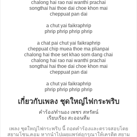
chalong hai rao nai wanthi prachai
songthai hai thoe dai choe khon mai
cheppuat pan dai
a chut yai faikraphrip
phrip phrip phrip phrip
a chat pai chut yai faikraphrip
cheppuat chip muea thoe ma plianpai
chalong hai thoe set khao som dang chai
chalong hai rao nai wanthi prachai
songthai hai thoe dai choe khon mai
cheppuat pan dai
a chut yai faikraphrip
phrip phrip phrip phrip
เกี่ยวกับเพลง ชุดใหญ่ไฟกระพริบ
คำร้อง/ทำนอง เพชร สหรัตน์
เรียบเรียง สะออนทีม
เพลง ชุดใหญ่ไฟกระพริบ นี้ ถอดคำร้องและตรวจสอบโดย
สยามโซน.คอม หากนำไปเผยแพร่ต่อกรุณาให้เครดิต สยาม