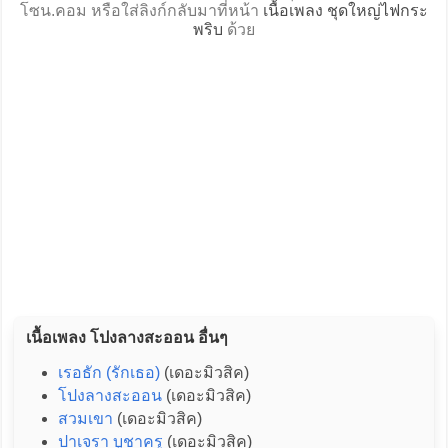
โซน.คอม หรือใส่ลิงก์กลับมาที่หน้า
เนื้อเพลง ชุดใหญ่ไฟกระ
พริบ
ด้วย
เนื้อเพลง โปงลางสะออน อื่นๆ
เรอธัก (รักเธอ)
(เดอะมิวสิค)
โปงลางสะออน
(เดอะมิวสิค)
สวมเขา
(เดอะมิวสิค)
ปาเจรา บูชาครู
(เดอะมิวสิค)