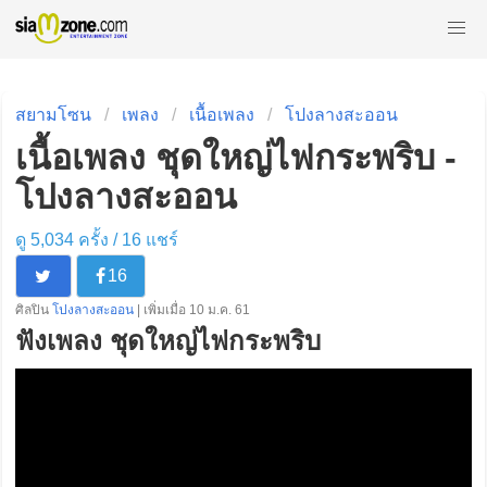
สยามโซน
เพลง
เนื้อเพลง
โปงลางสะออน
เนื้อเพลง ชุดใหญ่ไฟกระพริบ -
โปงลางสะออน
ดู 5,034 ครั้ง /
16
แชร์
16
ศิลปิน
โปงลางสะออน
| เพิ่มเมื่อ 10 ม.ค. 61
ฟังเพลง ชุดใหญ่ไฟกระพริบ