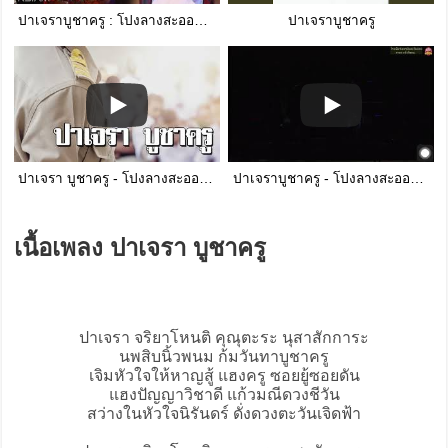
ปาเจราบูชาครู : โปงลางสะออน อาร์สยาม [Official MV]
ปาเจราบูชาครู
ปาเจรา บูชาครู - โปงลางสะออน【UNOFFICIAL LYRICS】
ปาเจราบูชาครู - โปงลางสะออน live
เนื้อเพลง ปาเจรา บูชาครู
ปาเจรา จริยาโหนติ คุณุตะระ นุสาสักการะ
นพสิบนิ้วพนม ก้มวันทาบูชาครู
เจิมหัวใจให้หาญสู้ แฮงครู ซอยยู้ซอยดัน
แฮงปัญญาวิชาดี แก้วมณีดวงชีวัน
สว่างในหัวใจนิรันดร์ ดั่งดวงตะวันเจิดฟ้า