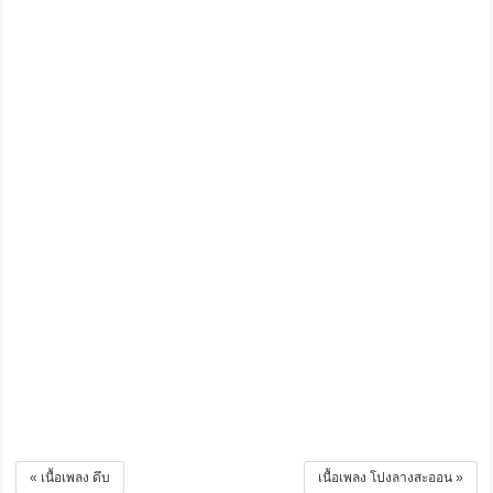
« เนื้อเพลง ดึบ
เนื้อเพลง โปงลางสะออน »