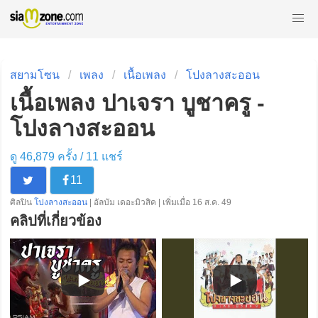
สยามโซน
เพลง
เนื้อเพลง
โปงลางสะออน
เนื้อเพลง ปาเจรา บูชาครู -
โปงลางสะออน
ดู 46,879 ครั้ง /
11
แชร์
11
ศิลปิน
โปงลางสะออน
| อัลบัม เดอะมิวสิค | เพิ่มเมื่อ 16 ส.ค. 49
คลิปที่เกี่ยวข้อง