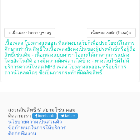
« เนื้อเพลง ปาเจรา บูชาครู
เนื้อเพลง เรอธัก (รักเธอ) »
เนื้อเพลง โปงลางสะออน ที่แสดงบนเว็บก็เพื่อประโยชน์ในการ
ศึกษาเท่านั้น สิทธิ์ในเนื้อเพลงยังคงเป็นของผู้ประพันธ์หรือผู้ถือ
สิทธิ์เช่นเดิม - เนื้อเพลงแบบคาราโอเกะได้มาจากการแปลง
โดยอัตโนมัติ อาจมีความผิดพลาดได้บ้าง - ทางเว็บไซต์ไม่มี
บริการดาวน์โหลด MP3 เพลง โปงลางสะออน หรือบริการ
ดาวน์โหลดใดๆ ซึ่งเป็นการกระทำที่ผิดลิขสิทธิ์
สงวนลิขสิทธิ์ © สยามโซน.คอม
ติดตามเรา
facebook
twitter
นโยบายความเป็นส่วนตัว
ข้อกำหนดในการให้บริการ
ติดต่อทีมงาน