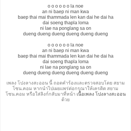
o o o o o o la noe
an ni baep ni man kwa
baep thai mai thammada len kan dai he dai ha
dai soeng thapla loma
ni lae na ponglang sa on
dueng dueng dueng dueng dueng dueng
o o o o o o la noe
an ni baep ni man kwa
baep thai mai thammada len kan dai he dai ha
dai soeng thapla loma
ni lae na ponglang sa on
dueng dueng dueng dueng dueng dueng
เพลง โปงลางสะออน นี้ ถอดคำร้องและตรวจสอบโดย สยาม
โซน.คอม หากนำไปเผยแพร่ต่อกรุณาให้เครดิต สยาม
โซน.คอม หรือใส่ลิงก์กลับมาที่หน้า
เนื้อเพลง โปงลางสะออน
ด้วย