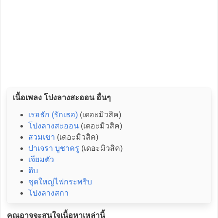
เนื้อเพลง โปงลางสะออน อื่นๆ
เรอธัก (รักเธอ)
(เดอะมิวสิค)
โปงลางสะออน
(เดอะมิวสิค)
สวมเขา
(เดอะมิวสิค)
ปาเจรา บูชาครู
(เดอะมิวสิค)
เจียมตัว
ดึบ
ชุดใหญ่ไฟกระพริบ
โปงลางสกา
คุณอาจจะสนใจเนื้อหาเหล่านี้