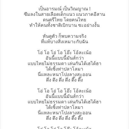
เป็นอารมณ์ เป็นวิณญาณ !
ซึมลงในสายเลือดเด็กแนว แนวภาคอีสาน
ดนตรีไทย โดยคนไทย
ทำให้คนทั้งชาติเบิกบาน ซะอย่างงั้น
หันดูตัว ก็พบความจริง
ที่แท้บางสิ่งเหมาะกับฉัน
โอ่ โอ โอ่ โอ โอ๊ะ โอ้ละเน้อ
อันนี้แบบนี้มันส์กว่า
แบบไทยไม่ธรรมดา เล่นกันได้เฮได้ฮา
ได้เซิ้งท่าปลาโลมา
นี่แหละหนาโปงลางสะออน
ดึ่ง ดึง ดึ่ง ดึ่ง ดึ๊ง ดึ๊ง
โอ่ โอ โอ่ โอ โอ๊ะ โอ้ละเน้อ
อันนี้แบบนี้มันส์กว่า
แบบไทยไม่ธรรมดา เล่นกันได้เฮได้ฮา
ได้เซิ้งท่าปลาโลมา
นี่แหละหนาโปงลางสะออน
ดึ่ง ดึง ดึ่ง ดึ่ง ดึ๊ง ดึ๊ง