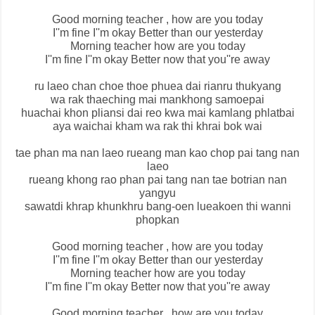
Good morning teacher , how are you today
I''m fine I''m okay Better than our yesterday
Morning teacher how are you today
I''m fine I''m okay Better now that you''re away
ru laeo chan choe thoe phuea dai rianru thukyang
wa rak thaeching mai mankhong samoepai
huachai khon pliansi dai reo kwa mai kamlang phlatbai
aya waichai kham wa rak thi khrai bok wai
tae phan ma nan laeo rueang man kao chop pai tang nan
laeo
rueang khong rao phan pai tang nan tae botrian nan
yangyu
sawatdi khrap khunkhru bang-oen lueakoen thi wanni
phopkan
Good morning teacher , how are you today
I''m fine I''m okay Better than our yesterday
Morning teacher how are you today
I''m fine I''m okay Better now that you''re away
Good morning teacher , how are you today