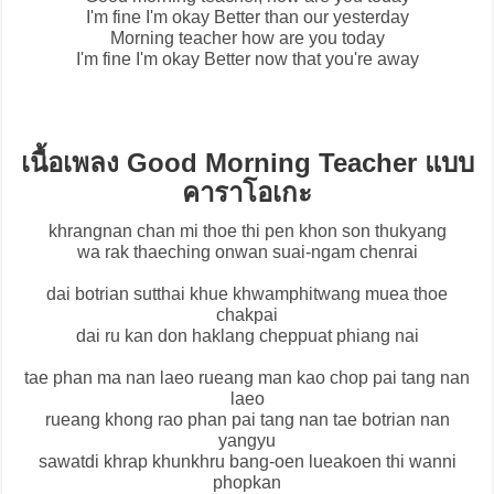
I'm fine I'm okay Better than our yesterday
Morning teacher how are you today
I'm fine I'm okay Better now that you're away
เนื้อเพลง Good Morning Teacher แบบ
คาราโอเกะ
khrangnan chan mi thoe thi pen khon son thukyang
wa rak thaeching onwan suai-ngam chenrai
dai botrian sutthai khue khwamphitwang muea thoe
chakpai
dai ru kan don haklang cheppuat phiang nai
tae phan ma nan laeo rueang man kao chop pai tang nan
laeo
rueang khong rao phan pai tang nan tae botrian nan
yangyu
sawatdi khrap khunkhru bang-oen lueakoen thi wanni
phopkan