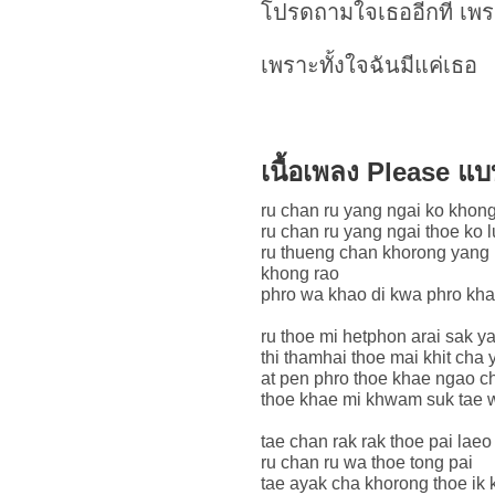
โปรดถามใจเธออีกที เพรา
เพราะทั้งใจฉันมีแค่เธอ
เนื้อเพลง Please แ
ru chan ru yang ngai ko khon
ru chan ru yang ngai thoe ko 
ru thueng chan khorong yang 
khong rao
phro wa khao di kwa phro k
ru thoe mi hetphon arai sak y
thi thamhai thoe mai khit cha
at pen phro thoe khae ngao ch
thoe khae mi khwam suk tae w
tae chan rak rak thoe pai laeo
ru chan ru wa thoe tong pai
tae ayak cha khorong thoe ik