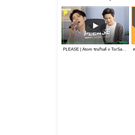
PLEASE | Atom ชนกันต์ x TorSaksit (Piano & i Live)