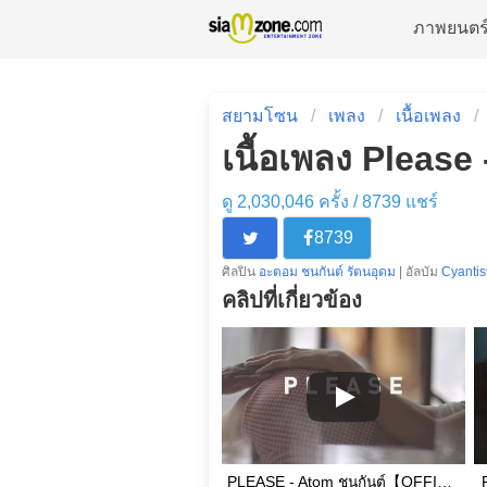
ภาพยนตร
สยามโซน
เพลง
เนื้อเพลง
เนื้อเพลง Please
ดู 2,030,046 ครั้ง /
8739
แชร์
8739
ศิลปิน
อะตอม ชนกันต์ รัตนอุดม
| อัลบัม
Cyantis
คลิปที่เกี่ยวข้อง
PLEASE - Atom ชนกันต์【OFFICIAL MV 】