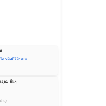
่น
ัส รดิสศิริจิรเดช
อุดม อื่นๆ
ist)