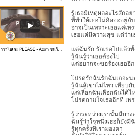
รู้เธอมีเหตุผลอะไรสักอย่
ที่ทำให้เธอไม่คิดจะอยู่กั
อาจเป็นเพราะเธอแค่เหงา
เธอแค่มีความสุข แต่ว่าเธ
แต่ฉันรัก รักเธอไปแล้วทั
คาราโอเกะ PLEASE - Atom ชนกันต์ [ Original Karaoke ]
รู้ฉันรู้ว่าเธอต้องไป
แต่อยากจะขอร้องเธออีกค
โปรดรักฉันรักฉันเถอะนะ
รู้ฉันสู้เขาไม่ไหว เทียบกั
แต่เลือกฉันเลือกฉันได้ไ
โปรดถามใจเธออีกที เพรา
รู้ว่าระหว่างเรานั้นมีบาง
ฉันรู้ว่าใจหนึ่งเธอก็ยังมีฉ
รู้ทุกครั้งที่เรามองตา