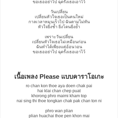
ขอเธออย่าไป ฉุดรั้งเธอเอาไว้
วันเปลี่ยน
เปลี่ยนหัวใจเธอเป็นคนใหม่
กาลเวลาหมุนเร็วไป ฉันตามไม่ทัน
หัวใจยิ่งช้ำ ยิ่งโดนยิ่งย้ำ
เพราะวันเปลี่ยน
เปลี่ยนหัวใจเธอไม่เหมือนก่อน
ฉันทำได้เพียงแค่อ้อนวอน
ขอเธออย่าไป ฉุดรั้งเธอเอาไว้
เนื้อเพลง Please แบบคาราโอเกะ
ro chan kon thoe aya doen chak pai
hai klai chan chep puat
khorong phro maimi kham top
nai sing thi thoe tongkan chak pak chan ton ni
phro wan plian
plian huachai thoe pen khon mai