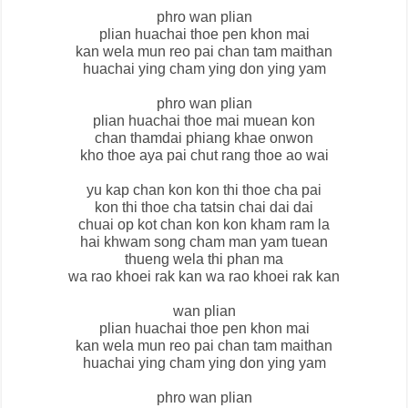
phro wan plian
plian huachai thoe pen khon mai
kan wela mun reo pai chan tam maithan
huachai ying cham ying don ying yam
phro wan plian
plian huachai thoe mai muean kon
chan thamdai phiang khae onwon
kho thoe aya pai chut rang thoe ao wai
yu kap chan kon kon thi thoe cha pai
kon thi thoe cha tatsin chai dai dai
chuai op kot chan kon kon kham ram la
hai khwam song cham man yam tuean
thueng wela thi phan ma
wa rao khoei rak kan wa rao khoei rak kan
wan plian
plian huachai thoe pen khon mai
kan wela mun reo pai chan tam maithan
huachai ying cham ying don ying yam
phro wan plian