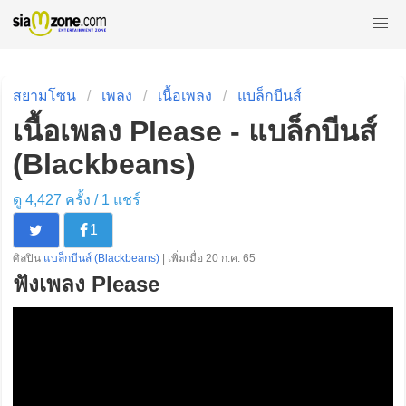
สยามโซน
เพลง
เนื้อเพลง
แบล็กบีนส์
เนื้อเพลง Please - แบล็กบีนส์
(Blackbeans)
ดู 4,427 ครั้ง /
1
แชร์
1
ศิลปิน
แบล็กบีนส์ (Blackbeans)
| เพิ่มเมื่อ 20 ก.ค. 65
ฟังเพลง Please