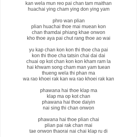
kan wela mun reo pai chan tam maithan
huachai ying cham ying don ying yam
phro wan plian
plian huachai thoe mai muean kon
chan thamdai phiang khae onwon
kho thoe aya pai chut rang thoe ao wai
yu kap chan kon kon thi thoe cha pai
kon thi thoe cha tatsin chai dai dai
chuai op kot chan kon kon kham ram la
hai khwam song cham man yam tuean
thueng wela thi phan ma
wa rao khoei rak kan wa rao khoei rak kan
phawana hai thoe klap ma
klap ma op kot chan
phawana hai thoe daiyin
nai sing thi chan onwon
phawana hai thoe plian chai
plian pai rak chan mai
tae onwon thaorai nai chai klap ru di