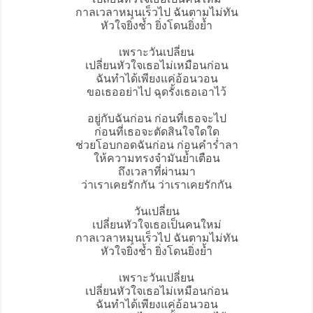
กาลเวลาหมุนเร็วไป ฉันตามไม่ทัน
หัวใจยิ่งช้ำ ยิ่งโดนยิ่งย้ำ
เพราะวันเปลี่ยน
เปลี่ยนหัวใจเธอไม่เหมือนก่อน
ฉันทำได้เพียงแค่อ้อนวอน
ขอเธออย่าไป ฉุดรั้งเธอเอาไว้
อยู่กับฉันก่อน ก่อนที่เธอจะไป
ก่อนที่เธอจะตัดสินใจใดใด
ช่วยโอบกอดฉันก่อน ก่อนคำร่ำลา
ให้ความทรงจำมันย้ำเตือน
ถึงเวลาที่ผ่านมา
ว่าเราเคยรักกัน ว่าเราเคยรักกัน
วันเปลี่ยน
เปลี่ยนหัวใจเธอเป็นคนใหม่
กาลเวลาหมุนเร็วไป ฉันตามไม่ทัน
หัวใจยิ่งช้ำ ยิ่งโดนยิ่งย้ำ
เพราะวันเปลี่ยน
เปลี่ยนหัวใจเธอไม่เหมือนก่อน
ฉันทำได้เพียงแค่อ้อนวอน