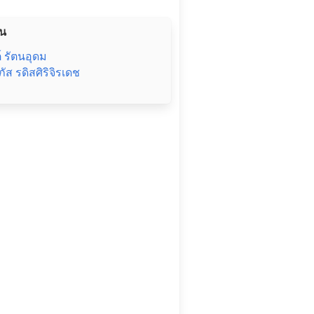
่น
 รัตนอุดม
ัส รดิสศิริจิรเดช