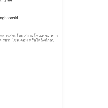
ang nai
e
ngboonsiri
และตรวจสอบโดย สยามโซน.คอม หาก
ต สยามโซน.คอม หรือใส่ลิงก์กลับ