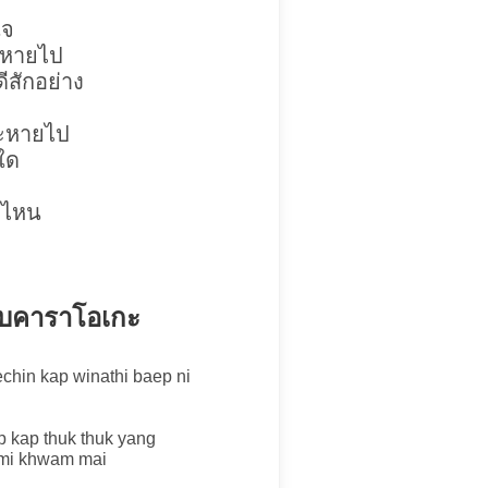
ใจ
งหายไป
ีสักอย่าง
จะหายไป
่ใด
ยงไหน
บบคาราโอเกะ
chin kap winathi baep ni
 kap thuk thuk yang
imi khwam mai