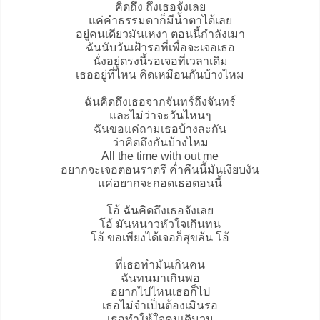
คิดถึง ถึงเธอจังเลย
แค่คำธรรมดาก็มีน้ำตาได้เลย
อยู่คนเดียวมันเหงา ตอนนี้กำลังเมา
ฉันนับวันเฝ้ารอที่เพื่อจะเจอเธอ
นั่งอยู่ตรงนี้รอเจอที่เวลาเดิม
เธออยู่ที่ไหน คิดเหมือนกันบ้างไหม
ฉันคิดถึงเธอจากจันทร์ถึงจันทร์
และไม่ว่าจะวันไหนๆ
ฉันขอแค่ถามเธอบ้างละกัน
ว่าคิดถึงกันบ้างไหม
All the time with out me
อยากจะเจอตอนราตรี ค่ำคืนนี้มันเงียบงัน
แค่อยากจะกอดเธอตอนนี้
โอ้ ฉันคิดถึงเธอจังเลย
โอ้ มันหนาวหัวใจเกินทน
โอ้ ขอเพียงได้เจอก็สุขล้น โอ้
ที่เธอทำมันเกินคน
ฉันทนมาเกินพอ
อยากไปไหนเธอก็ไป
เธอไม่จำเป็นต้องเมินรอ
เธอทำให้ใจคนเดินวน