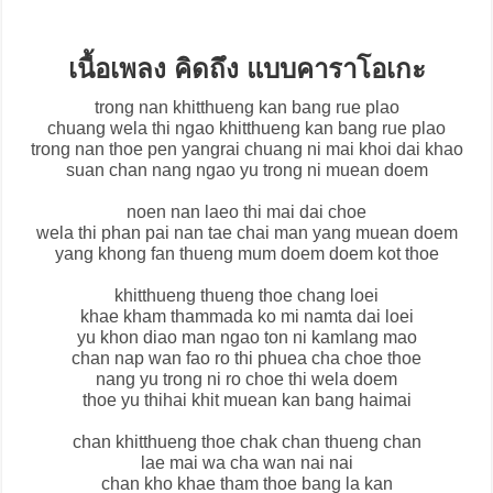
เนื้อเพลง คิดถึง แบบคาราโอเกะ
trong nan khitthueng kan bang rue plao
chuang wela thi ngao khitthueng kan bang rue plao
trong nan thoe pen yangrai chuang ni mai khoi dai khao
suan chan nang ngao yu trong ni muean doem
noen nan laeo thi mai dai choe
wela thi phan pai nan tae chai man yang muean doem
yang khong fan thueng mum doem doem kot thoe
khitthueng thueng thoe chang loei
khae kham thammada ko mi namta dai loei
yu khon diao man ngao ton ni kamlang mao
chan nap wan fao ro thi phuea cha choe thoe
nang yu trong ni ro choe thi wela doem
thoe yu thihai khit muean kan bang haimai
chan khitthueng thoe chak chan thueng chan
lae mai wa cha wan nai nai
chan kho khae tham thoe bang la kan