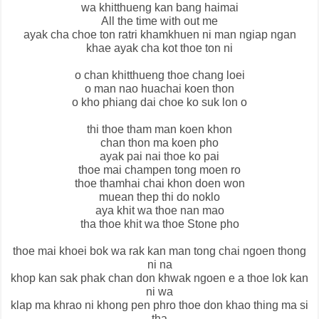
wa khitthueng kan bang haimai
All the time with out me
ayak cha choe ton ratri khamkhuen ni man ngiap ngan
khae ayak cha kot thoe ton ni
o chan khitthueng thoe chang loei
o man nao huachai koen thon
o kho phiang dai choe ko suk lon o
thi thoe tham man koen khon
chan thon ma koen pho
ayak pai nai thoe ko pai
thoe mai champen tong moen ro
thoe thamhai chai khon doen won
muean thep thi do noklo
aya khit wa thoe nan mao
tha thoe khit wa thoe Stone pho
thoe mai khoei bok wa rak kan man tong chai ngoen thong
ni na
khop kan sak phak chan don khwak ngoen e a thoe lok kan
ni wa
klap ma khrao ni khong pen phro thoe don khao thing ma si
tha