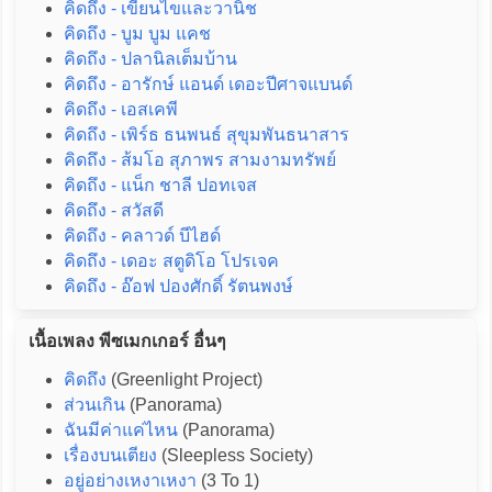
คิดถึง - เขียนไขและวานิช
คิดถึง - บูม บูม แคช
คิดถึง - ปลานิลเต็มบ้าน
คิดถึง - อารักษ์ แอนด์ เดอะปีศาจแบนด์
คิดถึง - เอสเคพี
คิดถึง - เพิร์ธ ธนพนธ์ สุขุมพันธนาสาร
คิดถึง - ส้มโอ สุภาพร สามงามทรัพย์
คิดถึง - แน็ก ชาลี ปอทเจส
คิดถึง - สวัสดี
คิดถึง - คลาวด์ บีไฮด์
คิดถึง - เดอะ สตูดิโอ โปรเจค
คิดถึง - อ๊อฟ ปองศักดิ์ รัตนพงษ์
เนื้อเพลง พีซเมกเกอร์ อื่นๆ
คิดถึง
(Greenlight Project)
ส่วนเกิน
(Panorama)
ฉันมีค่าแค่ไหน
(Panorama)
เรื่องบนเตียง
(Sleepless Society)
อยู่อย่างเหงาเหงา
(3 To 1)