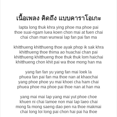
เนื้อเพลง คิดถึง แบบคาราโอเกะ
lapta long thuk khra ying phoe ma phoe pai
thoe suai-ngam luea koen chon mai at fuen chai
chai chan man wunwai lap fan pai fan ma
khitthueng khitthueng thoe ayak phop ik sak khra
khitthueng thoe thima ao huachai chan pai
khitthueng khitthueng thoe thuk thuk lom haichai
khitthueng chon khit pai wa thoe mong han ma
yang fan fan yu yang fan mai loek la
phuea fan pai fan ma thoe nan at khaochai
yang phoe phoe yu mai khoei cha ham chai
phuea phoe ma phoe pai thoe nan at han ma
yang mai mai lap yang mai yut phoe choe
khuen ni chai lamoe non mai lap laeo chai
mong fa mong saeng dao pen na thoe makmai
chai long loi long pai chon hai pai ha thoe