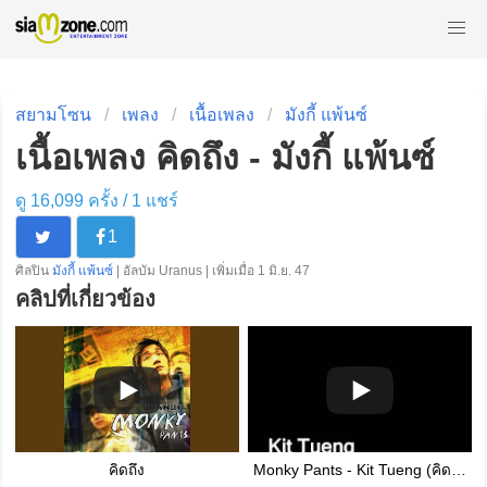
สยามโซน
เพลง
เนื้อเพลง
มังกี้ แพ้นซ์
เนื้อเพลง คิดถึง - มังกี้ แพ้นซ์
ดู 16,099 ครั้ง /
1
แชร์
1
ศิลปิน
มังกี้ แพ้นซ์
| อัลบัม Uranus | เพิ่มเมื่อ 1 มิ.ย. 47
คลิปที่เกี่ยวข้อง
คิดถึง
Monky Pants - Kit Tueng (คิดถึง) [Acoustic Version] (เวอร์ชั่น อะคูสติก) - Overview EP Album