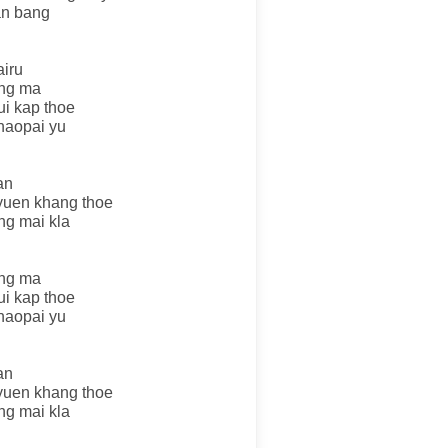
han bang
airu
ong ma
ui kap thoe
khaopai yu
an
yuen khang thoe
ang mai kla
ong ma
ui kap thoe
khaopai yu
an
yuen khang thoe
ang mai kla