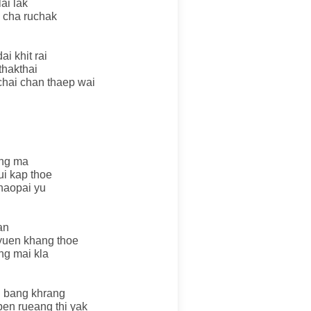
ai lak
 cha ruchak
i khit rai
thakthai
chai chan thaep wai
ong ma
ui kap thoe
khaopai yu
an
yuen khang thoe
ang mai kla
 bang khrang
pen rueang thi yak