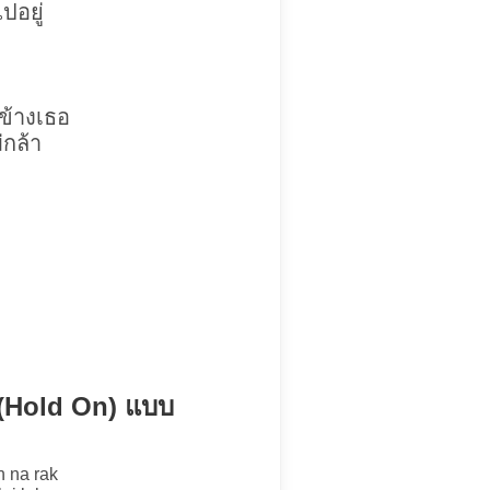
ปอยู่
ข้างเธอ
่กล้า
น (Hold On) แบบ
n na rak