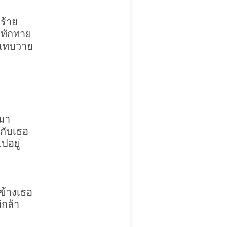
ร้าย
ะทักทาย
นแทบวาย
มา
กับเธอ
ปอยู่
ข้างเธอ
่กล้า