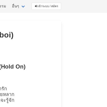
กรรม
อื่นๆ
เข้าระบบ / สมัคร
boi)
น (Hold On)
ารัก
ายหลาก
ะรู้จัก