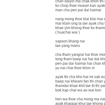
chan daiyin ma chak khon thi l
ko chop thoe muean kan ayak
man cha pen pai dai haimai
nang mong thoe klai klai mai da
mai klam ong ta tae ayak cha 
khae yim khong thoe ko tham
( huachai wai )
sapson khang nai
tae yang mairu
cha tham yangrai hai thoe m
tong tham baep nai hai dai kh
pen pai dai haimai hai chan 
yu nai chai thoe khon ni
ayak thi cha kho hai mi sak w
baep nai khwam fan thi chan 
thamdai khae khit tae tit thi y
bok kap chai wa ao wai kon
hen wa thoe cha mong ma nai
ayak khaopai khui tae khong 