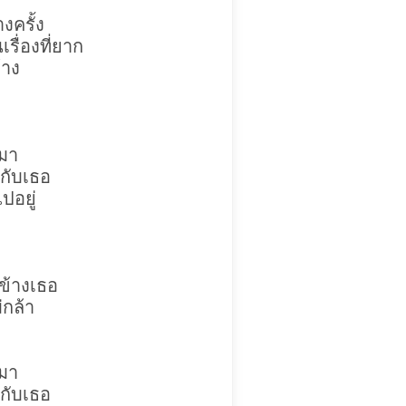
งครั้ง
รื่องที่ยาก
้าง
มา
กับเธอ
ปอยู่
ข้างเธอ
่กล้า
มา
กับเธอ