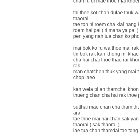
chan ru di mae thoe mai khoe
thi thoe kot chan dulae thuk
thaorai
tae ton ni roem cha klai ha
roem hai pai ( ri maha ya pai )
pen yang nan tua chan ko ph
mai bok ko ru wa thoe mai rak
thi bok rak kan khong mi khae
cha hai chai thoe thao rai kh
rak
man chatchen thuk yang mai 
chop laeo
kan wela plian thamchai khon 
thueng chan cha hai rak thoe 
sutthai mae chan cha tham th
arai
tae thoe mai hai chan sak y
thaorai ( sak thaorai )
lae tua chan thamdai tae ton