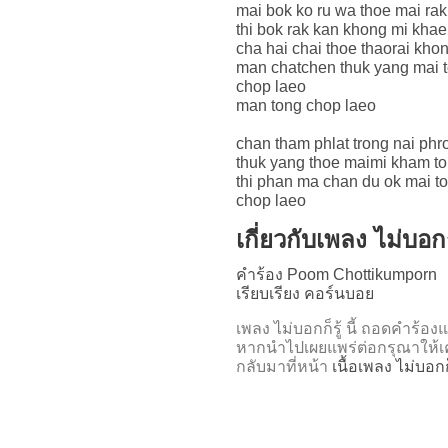
mai bok ko ru wa thoe mai rak
thi bok rak kan khong mi khae
cha hai chai thoe thaorai kho
man chatchen thuk yang mai 
chop laeo
man tong chop laeo
chan tham phlat trong nai phr
thuk yang thoe maimi kham to
thi phan ma chan du ok mai t
chop laeo
เกี่ยวกับเพลง ไม่บอกก็
คำร้อง Poom Chottikumporn
เรียบเรียง คอร์นบอย
เพลง ไม่บอกก็รู้ นี้ ถอดคำ
หากนำไปเผยแพร่ต่อกรุณาให้เค
กลับมาที่หน้า
เนื้อเพลง ไม่บอกก็