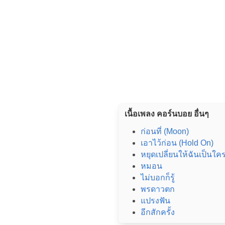
เนื้อเพลง คอร์นบอย อื่นๆ
ก่อนที่ (Moon)
เอาไว้ก่อน (Hold On)
หยุดเปลี่ยนให้ฉันเป็นใคร
หมอน
ไม่บอกก็รู้
พรดาวตก
แปรงฟัน
อีกสักครั้ง