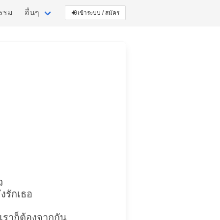
กรรม
อื่นๆ
เข้าระบบ / สมัคร
ว
ยังรักเธอ
เราก็ต้องจากกัน