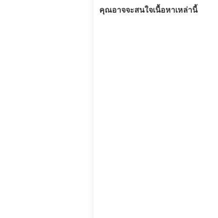
คุณอาจจะสนใจเนื้อหาเหล่านี้